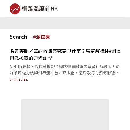
Search_
#
派拉蒙
名家專欄／華納收購案究竟爭什麼？馬斌解構Netflix
與派拉蒙的刀光劍影
Netflix得標？派拉蒙搶親？網路聲量討論度竟是社群最火！從
好萊塢權力洗牌到串流平台未來版圖，這場攻防將如何影響你
看劇、看電影的方式？
2025.12.14