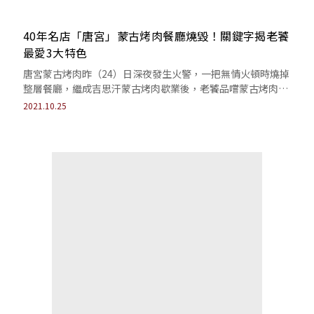
40年名店「唐宮」蒙古烤肉餐廳燒毀！關鍵字揭老饕
最愛3大特色
唐宮蒙古烤肉昨（24）日深夜發生火警，一把無情火頓時燒掉
整層餐廳，繼成吉思汗蒙古烤肉歇業後，老饕品嚐蒙古烤肉的
餐廳又減少一處。
2021.10.25