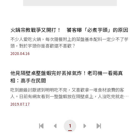
火鍋宗教戰爭又開打！ 饕客曝「必煮芋頭」的原因
不少人愛吃火鍋，每次隨餐附上的菜盤基本配料一定少不了芋
頭，對於芋頭你是喜歡還不喜歡？
2020.04.16
他見隔壁桌整盤蝦完好丟掉氣炸！老司機一看揭真
相：高手在民間
吃到飽最討厭遇到明明吃不完，又喜歡拿一堆食材浪費的客
人。日前有網友看到一整盤蝦放在隔壁桌上，人沒吃完就走
了，當下覺得相當浪費不過結局卻神反轉。
2019.07.17
1