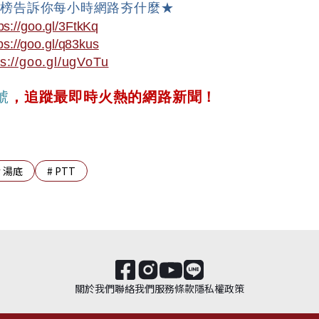
文榜告訴你每小時網路夯什麼★
ps://goo.gl/3FtkKq
ps://goo.gl/q83kus
ps://goo.gl/ugVoTu
號
，追蹤最即時火熱的網路新聞！
#
湯底
#
PTT
關於我們
聯絡我們
服務條款
隱私權政策