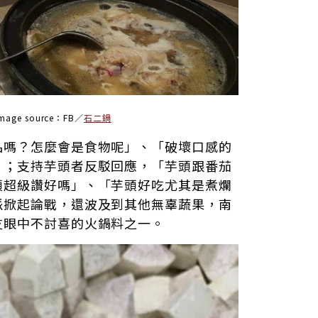
image source：FB／
石二鍋
品嗎？怎麼會是食物呢」、「破壞口感的
」；支持芋頭者反駁回應，「芋頭跟番茄
頭超級讚好嗎」、「芋頭好吃尤其是煮爛
派掀起論戰，還波及到其他無辜蔬果，南
友眼中不討喜的火鍋料之一。