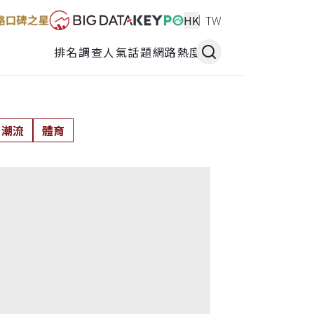
HK
TW
排名調查
人氣話題
網路熱度
潮流
體育