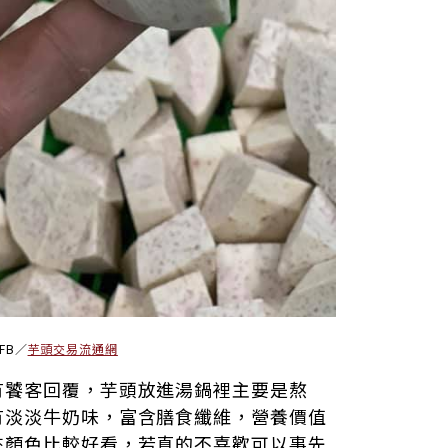
：FB／
芋頭交易流通網
有饕客回覆，芋頭放進湯鍋裡主要是熬
有淡淡牛奶味，富含膳食纖維，營養價值
來顏色比較好看，若真的不喜歡可以事先