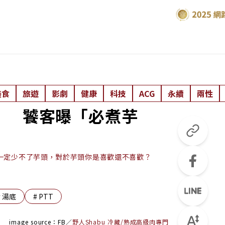
美食
旅遊
影劇
健康
科技
ACG
永續
兩性
！ 饕客曝「必煮芋
一定少不了芋頭，對於芋頭你是喜歡還不喜歡？
#
湯底
#
PTT
image source：FB／
野人Shabu 冷藏/熟成高級肉專門