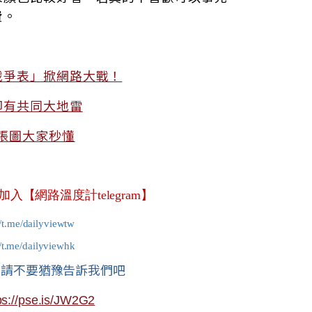
費。
戰爭表」掀網路大戰！
卻有共同大地雷
張圖大家秒懂
【網路溫度計telegram】
//t.me/dailyviewtw
//t.me/dailyviewhk
？請不要猶豫告訴我們吧
ps://pse.is/JW2G2