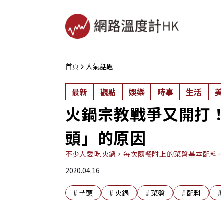
首頁
人氣話題
最新
觀點
娛樂
時事
生活
火鍋宗教戰爭又開打
頭」的原因
不少人愛吃火鍋，每次隨餐附上的菜盤基本配料
2020.04.16
#
芋頭
#
火鍋
#
菜盤
#
配料