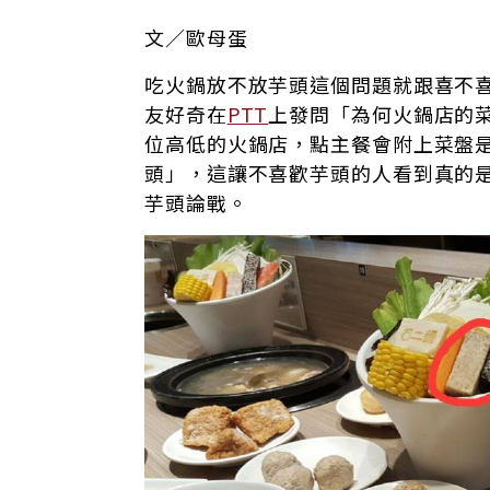
文／歐母蛋
吃火鍋放不放芋頭這個問題就跟喜不
友好奇在
PTT
上發問「為何火鍋店的
位高低的火鍋店，點主餐會附上菜盤
頭」，這讓不喜歡芋頭的人看到真的
芋頭論戰。