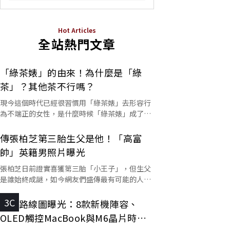
Hot Articles
全站熱門文章
「綠茶婊」的由來！為什麼是「綠
茶」？其他茶不行嗎？
現今這個時代已經很習慣用「綠茶婊」去形容行
為不端正的女性，是什麼時候「綠茶婊」成了罵
人的字彙？這個詞又是怎麼來的呢？
傳張柏芝第三胎生父是他！「高富
帥」英籍男照片曝光
張柏芝日前證實喜獲第三胎「小王子」，但生父
是誰始終成謎，如今網友們盛傳最有可能的人選
是他。
3C
蘋果路線圖曝光：8款新機陣容、
OLED觸控MacBook與M6晶片時程