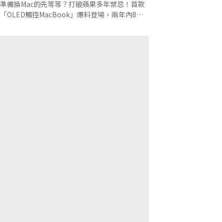
一次看
準備換Mac的先等等？打破蘋果多年禁忌！首款
「OLED觸控MacBook」爆料登場，兩年內8款
Mac排隊下單？