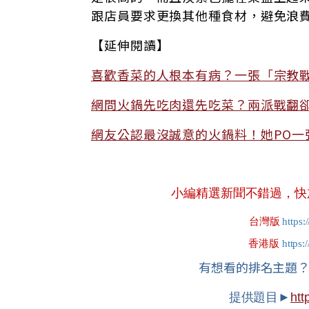
跟店員要求更換其他種食材，避免浪
【延伸閱讀】
喜歡香菜的人根本有病？一張「宗教
網問火鍋先吃肉還先吃菜？兩派戰翻
網友公認最沒誠意的火鍋料！她PO一
小編精選新聞不錯過，快加入
台灣版
https:
香港版
https:
有想看的排名主題
提供題目►
htt