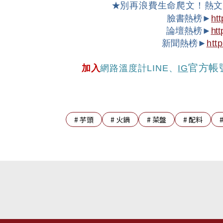
★
別再浪費生命爬文！熱
臉書熱榜►
htt
論壇熱榜►
htt
新聞熱榜►
htt
官方帳
加入
網路溫度計
LINE
、
IG
#
芋頭
#
火鍋
#
菜盤
#
配料