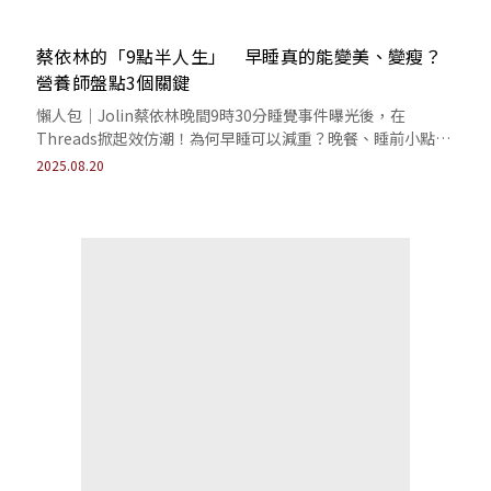
蔡依林的「9點半人生」 早睡真的能變美、變瘦？
營養師盤點3個關鍵
懶人包｜Jolin蔡依林晚間9時30分睡覺事件曝光後，在
Threads掀起效仿潮！為何早睡可以減重？晚餐、睡前小點都
是早睡關鍵！
2025.08.20