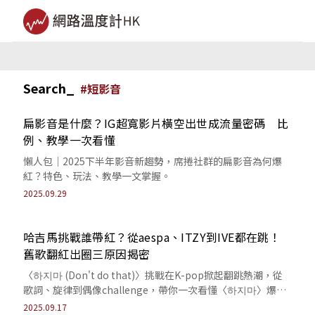
Search_
#
短影音
扁影音是什麼？IG超寬影片橫空出世成流量密碼 比
例、教學一次看懂
懶人包｜2025下半年影音新趨勢，席捲社群的扁影音為何爆
紅？特色、玩法、教學一文掌握。
2025.09.29
哈吉馬挑戰誰帶紅？從aespa、ITZY到IVE都在跳！
舊歌翻紅出圈三原因揭密
〈하지마 (Don't do that)〉挑戰在K-pop掀起翻跳熱潮，從
歌詞、旋律到偶像challenge，帶你一次看懂〈하지마〉爆紅
原因。
2025.09.17