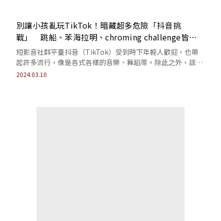
別讓小孩亂玩TikTok！暗藏超多危險「抖音挑
戰」 跳船、苯海拉明、chroming challenge皆奪
人命
短影音社群平臺抖音（TikTok）受到時下年輕人歡迎，也帶
起許多流行，像是各式各樣的音樂、舞蹈等。除此之外，該平
臺上也流行「抖音挑戰」，經常有人...
2024.03.10