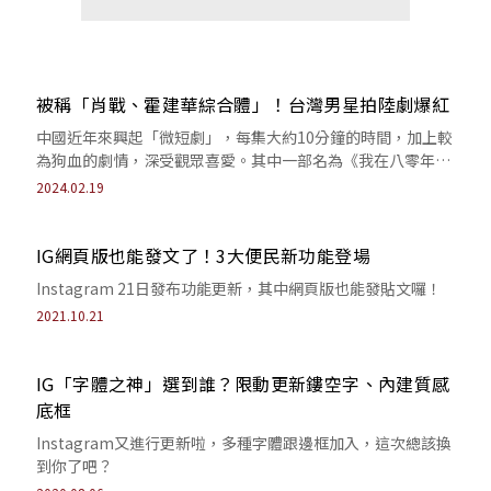
被稱「肖戰、霍建華綜合體」！台灣男星拍陸劇爆紅
中國近年來興起「微短劇」，每集大約10分鐘的時間，加上較
為狗血的劇情，深受觀眾喜愛。其中一部名為《我在八零年代
當後媽》的短劇爆紅，至今累積上千萬...
2024.02.19
IG網頁版也能發文了！3大便民新功能登場
Instagram 21日發布功能更新，其中網頁版也能發貼文囉！
2021.10.21
IG「字體之神」選到誰？限動更新鏤空字、內建質感
底框
Instagram又進行更新啦，多種字體跟邊框加入，這次總該換
到你了吧？