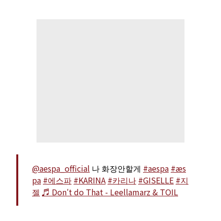
@aespa_official
나 화장안할게
#aespa
#æs
pa
#에스파
#KARINA
#카리나
#GISELLE
#지
젤
♬ Don′t do That - Leellamarz & TOIL