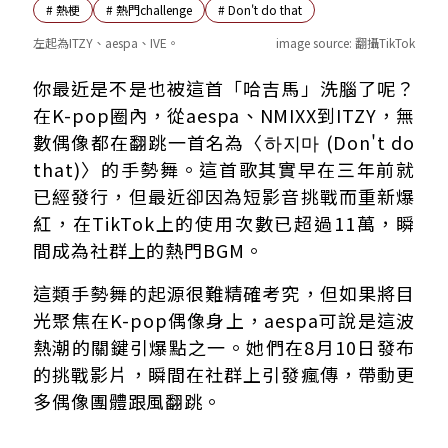
#
熱梗
#
熱門challenge
#
Don't do that
左起為ITZY、aespa、IVE。
image source:
翻攝TikTok
甜蜜又洗腦！「哈吉馬」手勢舞爆紅出圈三關鍵
你最近是不是也被這首「哈吉馬」洗腦了呢？
ZB1、NCT、RIIZE熱情翻跳 成功帶動出圈
在K-pop圈內，從aespa、NMIXX到ITZY，無
數偶像都在翻跳一首名為〈하지마 (Don't do
that)〉的手勢舞。這首歌其實早在三年前就
已經發行，但最近卻因為短影音挑戰而重新爆
紅，在TikTok上的使用次數已超過11萬，瞬
間成為社群上的熱門BGM。
這類手勢舞的起源很難精確考究，但如果將目
光聚焦在K-pop偶像身上，aespa可說是這波
熱潮的關鍵引爆點之一。她們在8月10日發布
的挑戰影片，瞬間在社群上引發瘋傳，帶動更
多偶像團體跟風翻跳。