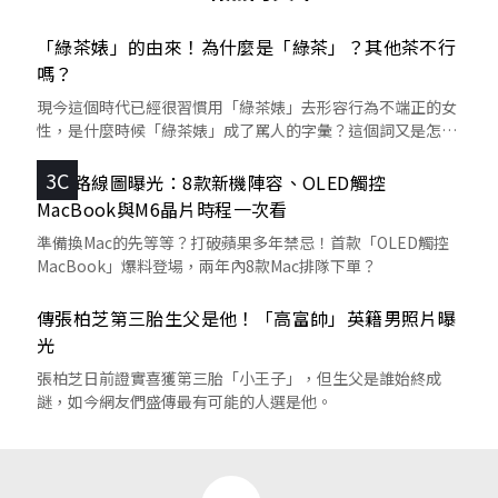
「綠茶婊」的由來！為什麼是「綠茶」？其他茶不行
嗎？
現今這個時代已經很習慣用「綠茶婊」去形容行為不端正的女
性，是什麼時候「綠茶婊」成了罵人的字彙？這個詞又是怎麼
來的呢？
3C
蘋果路線圖曝光：8款新機陣容、OLED觸控
MacBook與M6晶片時程一次看
準備換Mac的先等等？打破蘋果多年禁忌！首款「OLED觸控
MacBook」爆料登場，兩年內8款Mac排隊下單？
傳張柏芝第三胎生父是他！「高富帥」英籍男照片曝
光
張柏芝日前證實喜獲第三胎「小王子」，但生父是誰始終成
謎，如今網友們盛傳最有可能的人選是他。