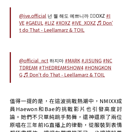
@ive.official
넌 뭘 해도 예쁘니까 🙅‍♀️OXZ
#I
VE
#GAEUL
#LIZ
#XOXZ
#IVE_XOXZ
♬ Don′
t do That - Leellamarz & TOIL
@official_nct
하지마
#MARK
#JISUNG
#NC
TDREAM
#THEDREAMSHOW4
#HONGKON
G
♬ Don′t do That - Leellamarz & TOIL
值得一提的是，在這波挑戰熱潮中，NMIXX成
員Haewon和Bae的挑戰影片也引發高度討
論。她們不只單純跳手勢舞，還神還原了兩位
原唱在三年前IG直播上的律動，從服裝到表情