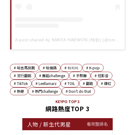
A post shared by NMIXX HAEWON (해원) (@nmixx__ohhaewon)
#
哈吉馬挑戰
#
哈幾碼
#
하지마
#
K-pop
#
流行翻跳
#
舞蹈challenge
#
手勢舞
#
短影音
#
TikTok
#
Leellamarz
#
TOIL
#
翻跳
#
爆紅
#
熱梗
#
熱門challenge
#
Don't do that
KEYPO TOP 3
網路熱度TOP 3
人物
/
新生代男星
看完整排名