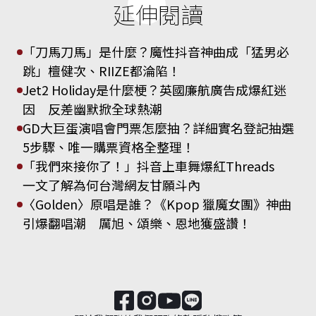
延伸閱讀
「刀馬刀馬」是什麼？魔性抖音神曲成「猛男必
跳」檀健次、RIIZE都淪陷！
Jet2 Holiday是什麼梗？英國廉航廣告成爆紅迷
因 反差幽默掀全球熱潮
GD大巨蛋演唱會門票怎麼抽？詳細實名登記抽選
5步驟、唯一購票資格全整理！
「我們來接你了！」抖音上車舞爆紅Threads
一文了解為何台灣網友甘願斗內
〈Golden〉原唱是誰？《Kpop 獵魔女團》神曲
引爆翻唱潮 厲旭、頌樂、恩地獲盛讚！