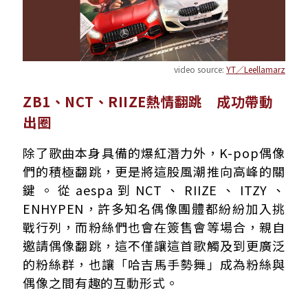
video source:
YT／Leellamarz
ZB1、NCT、RIIZE熱情翻跳 成功帶動
出圈
除了歌曲本身具備的爆紅潛力外，K-pop偶像
們的積極翻跳，更是將這股風潮推向高峰的關
鍵。從aespa到NCT、RIIZE、ITZY、
ENHYPEN，許多知名偶像團體都紛紛加入挑
戰行列，而粉絲們也會在簽售會等場合，親自
邀請偶像翻跳，這不僅讓這首歌觸及到更廣泛
的粉絲群，也讓「哈吉馬手勢舞」成為粉絲與
偶像之間有趣的互動形式。