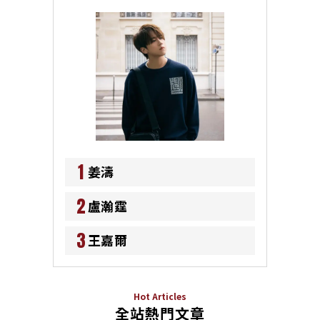
1
姜濤
2
盧瀚霆
3
王嘉爾
Hot Articles
全站熱門文章