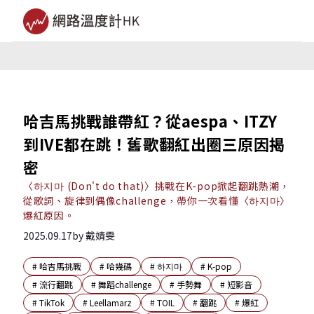
哈吉馬挑戰誰帶紅？從aespa、ITZY
到IVE都在跳！舊歌翻紅出圈三原因揭
密
〈하지마 (Don't do that)〉挑戰在K-pop掀起翻跳熱潮，
從歌詞、旋律到偶像challenge，帶你一次看懂〈하지마〉
爆紅原因。
2025.09.17
by
戴婧雯
#
哈吉馬挑戰
#
哈幾碼
#
하지마
#
K-pop
#
流行翻跳
#
舞蹈challenge
#
手勢舞
#
短影音
#
TikTok
#
Leellamarz
#
TOIL
#
翻跳
#
爆紅