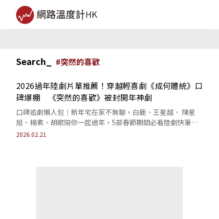
Search_
#
突然的喜歡
2026過年陸劇片單推薦！穿越輕喜劇《成何體統》口
碑爆棚 《突然的喜歡》被封開年神劇
口碑追劇懶人包｜新年宅在家不無聊，白鹿、王星越、 陳星
旭、楊紫、胡歌陪你一起過年，5部春節期間必看陸劇快筆
記。
2026.02.21