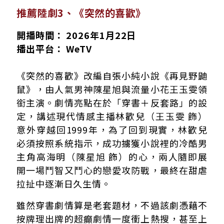
推薦陸劇3、《突然的喜歡》
開播時間： 2026年1月22日
播出平台： WeTV
《突然的喜歡》改編自張小純小說《再見野鼬
鼠》，由人氣男神陳星旭與流量小花王玉雯領
銜主演。劇情亮點在於「穿書＋反套路」的設
定，講述現代情感主播林歡兒（王玉雯 飾）
意外穿越回1999年，為了回到現實，林歡兒
必須按照系統指示，成功擄獲小說裡的冷酷男
主角高海明（陳星旭 飾）的心，兩人隨即展
開一場鬥智又鬥心的戀愛攻防戰，最終在甜虐
拉扯中逐漸日久生情。
雖然穿書劇情算是老套題材，不過該劇憑藉不
按牌理出牌的超癲劇情一度衝上熱搜，甚至上