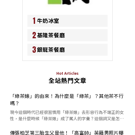
1
牛奶冰室
2
基隆茶餐廳
3
銀龍茶餐廳
Hot Articles
全站熱門文章
「綠茶婊」的由來！為什麼是「綠茶」？其他茶不行
嗎？
現今這個時代已經很習慣用「綠茶婊」去形容行為不端正的女
性，是什麼時候「綠茶婊」成了罵人的字彙？這個詞又是怎麼
來的呢？
傳張柏芝第三胎生父是他！「高富帥」英籍男照片曝