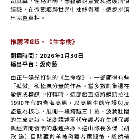
司其職，性格鮮明，憑藉敏銳直覺和過硬刑偵
經驗，在微觀痕跡世界中抽絲剝繭，逐步拼湊
出完整真相。
推薦陸劇5、《生命樹》
開播時間：2026年1月30日
播出平台：愛奇藝
由正午陽光打造的《生命樹》，一部顯得有些
「孤傲」卻極具分量的作品。當多數劇集還在
愛情或權謀中打轉時，這部戲直接將鏡頭拉往
1990年代的青海高原，以高原生態守護與反
盜獵為核心，展開一段跨越三十載、波瀾壯闊
的生命史詩。該劇講述兩代守護者在生態保護
與經濟開發間的艱難抉擇。巡山隊長多傑（胡
歌 飾）目睹藏羚羊被盜獵者屠殺後，毅然帶