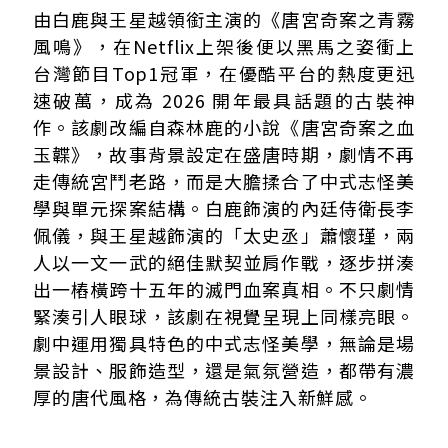
由白鹿與王星越領銜主演的《唐宮奇案之青霧
風鳴》，在Netflix上架後便以黑馬之姿衝上
台灣節目Top1冠軍，在優酷平台的熱度更迅
速破萬，成為 2026 開年最具話題的古裝神
作。該劇改編自森林鹿的小說《唐宮奇案之血
玉韘》，故事背景設定在盛唐時期，劇情不再
走傳統宮鬥老路，而是大膽揉合了中式志怪美
學與單元探案結構。白鹿飾演的內廷侍衛長李
佩儀，與王星越飾演的「太史丞」蕭懷瑾，兩
人以一文一武的絕佳默契並肩作戰，逐步拼湊
出一樁橫跨十五年的滅門血案真相。不只劇情
緊湊引人眼球，該劇在視覺呈現上同樣亮眼。
劇中運用獨具特色的中式志怪美學，無論是場
景設計、服飾造型，還是氣氛營造，都帶有濃
厚的唐代風格，為傳統古裝注入新鮮感。