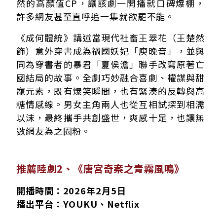
然的高顏值CP，讓該劇一開播就口碑爆棚，
許多網友甚至直呼追一集就欲罷不能。
《成何體統》講述當現代社畜王翠花（王楚然
飾）意外穿書成為禍國妖妃「庾晚音」，並與
同為穿書者的暴君「夏侯澹」聯手改寫原著亡
國結局的故事。全劇巧妙融合喜劇、權謀與甜
寵元素，既有爆笑瞬間，也有緊湊的反轉與高
糖情感線。男女主角兩人也從互相試探到相濡
以沫，最終攜手共創盛世，爽感十足，也讓無
數網友為之圈粉。
推薦陸劇2、《唐宮奇案之青霧風鳴》
開播時間：2026年2月5日
播出平台：YOUKU、Netflix