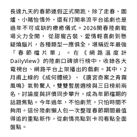
推薦陸劇1、《成何體統》
長達九天的春節連假正式開跑，除了走春、圍
推薦陸劇2、《唐宮奇案之青霧風鳴》
爐、小賭怡情外，還有打開串流平台追劇也是
推薦陸劇3、《突然的喜歡》
過年不可或缺的療癒儀式。2026開春陸劇戰
推薦陸劇4、《風過留痕》
場火力全開， 從甜寵古裝、愛情輕喜劇到懸
推薦陸劇5、《生命樹》
疑燒腦片，各種類型一應俱全，堪稱近年最強
「春節檔片單」。在《網路溫度計
DailyView》的陸劇口碑排行榜中，收錄各大
電視台、網路平台上架播出的戲劇。其中，2
月甫上線的《成何體統》、《唐宮奇案之青霧
風鳴》氣勢驚人，雙雙暫居週榜與三日榜前兩
名，討論度與評價同步攀升，成為年節檔期的
話題焦點。今年過年，不怕劇荒，只怕時間不
夠用。這份陸劇懶人包一次整理春節期間最值
得追的重點新作，從劇情亮點到卡司看點全面
盤點。