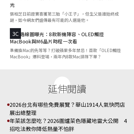
光
張柏芝日前證實喜獲第三胎「小王子」，但生父是誰始終成
謎，如今網友們盛傳最有可能的人選是他。
3C
蘋果路線圖曝光：8款新機陣容、OLED觸控
MacBook與M6晶片時程一次看
準備換Mac的先等等？打破蘋果多年禁忌！首款「OLED觸控
MacBook」爆料登場，兩年內8款Mac排隊下單？
延伸閱讀
2026台北有哪些免費展覽？華山1914人氣快閃店
展出總整理
年菜該怎麼吃？2026圍爐菜色隱藏地雷大公開 4
招吃法教你降低熱量不怕胖