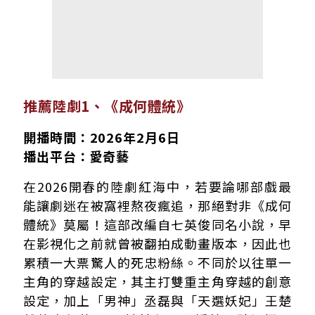
推薦陸劇1、《成何體統》
開播時間：2026年2月6日
播出平台：愛奇藝
在2026開春的陸劇紅海中，若要論哪部戲最
能讓劇迷在被窩裡熬夜瘋追，那絕對非《成何
體統》莫屬！這部改編自七英俊同名小說，早
在影視化之前就曾被翻拍成動畫版本，因此也
累積一大票驚人的死忠粉絲。不同於以往單一
主角的穿越設定，其主打雙重主角穿越的創意
設定，加上「男神」丞磊與「天選妖妃」王楚