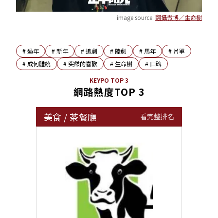
image source:
翻攝微博／生命樹
#
過年
#
新年
#
追劇
#
陸劇
#
馬年
#
片單
#
成何體統
#
突然的喜歡
#
生命樹
#
口碑
KEYPO TOP 3
網路熱度TOP 3
美食
/
茶餐廳
看完整排名