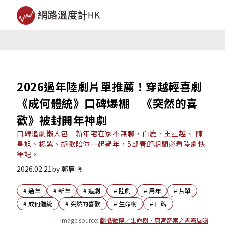
2026過年陸劇片單推薦！穿越輕喜劇
《成何體統》口碑爆棚 《突然的喜
歡》被封開年神劇
口碑追劇懶人包｜新年宅在家不無聊，白鹿、王星越、 陳
星旭、楊紫、胡歌陪你一起過年，5部春節期間必看陸劇快
筆記。
2026.02.21
by
郭眉吟
#
過年
#
新年
#
追劇
#
陸劇
#
馬年
#
片單
#
成何體統
#
突然的喜歡
#
生命樹
#
口碑
image source:
翻攝微博／生命樹、唐宮奇案之青霧風鳴