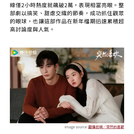
線僅2小時熱度就飆破2萬，表現相當亮眼。整
部劇以搞笑、甜虐交織的節奏，成功抓住觀眾
的眼球，也讓這部作品在新年檔期迅速累積超
高討論度與人氣。
image source:
翻攝官網／突然的喜歡