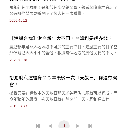
馬年紅包全攻略！過年該包多少給父母、親戚與晚輩才合理？
又有哪些禁忌要避開呢？懶人包一次看懂。
2026.01.12
【港講台灣】港台新年大不同，台灣利是超多錢？
農曆新年是華人地區必不可少的重要節日，這麼重要的日子當
然伴隨著大大小小的習俗，根據每個地方的風俗民情的不同，
新年習慣與禁忌都很不一樣。很多香港人...
2020.01.28
想擺脫衰運纏身？今年最後一次「天赦日」你還有機
會！
據說只要在道教中的天赦日那天求神拜佛心願就可以達成，而
今年豬年的最後一次天赦日就在除夕前一天，想和過去這一年
衰運道別的朋友們記得把握住這天好好求...
2019.12.27
1