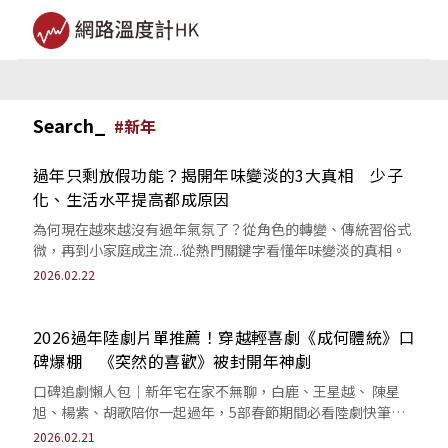
Search_
#
新年
過年只剩放假功能？揭開年味變淡的3大真相 少子
化、生活水平提高都成原因
為何現在越來越沒有過年氣氛了？從角色的轉變、傳統習俗式
微，再到小家庭成主流...從熱門關鍵字看懂年味變淡的真相。
2026.02.22
2026過年陸劇片單推薦！穿越輕喜劇《成何體統》口
碑爆棚 《突然的喜歡》被封開年神劇
口碑追劇懶人包｜新年宅在家不無聊，白鹿、王星越、 陳星
旭、楊紫、胡歌陪你一起過年，5部春節期間必看陸劇快筆
記。
2026.02.21