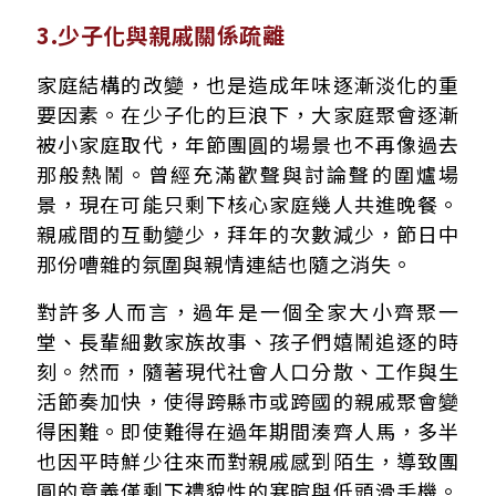
3.少子化與親戚關係疏離
家庭結構的改變，也是造成年味逐漸淡化的重
要因素。在少子化的巨浪下，大家庭聚會逐漸
被小家庭取代，年節團圓的場景也不再像過去
那般熱鬧。曾經充滿歡聲與討論聲的圍爐場
景，現在可能只剩下核心家庭幾人共進晚餐。
親戚間的互動變少，拜年的次數減少，節日中
那份嘈雜的氛圍與親情連結也隨之消失。
對許多人而言，過年是一個全家大小齊聚一
堂、長輩細數家族故事、孩子們嬉鬧追逐的時
刻。然而，隨著現代社會人口分散、工作與生
活節奏加快，使得跨縣市或跨國的親戚聚會變
得困難。即使難得在過年期間湊齊人馬，多半
也因平時鮮少往來而對親戚感到陌生，導致團
圓的意義僅剩下禮貌性的寒暄與低頭滑手機。