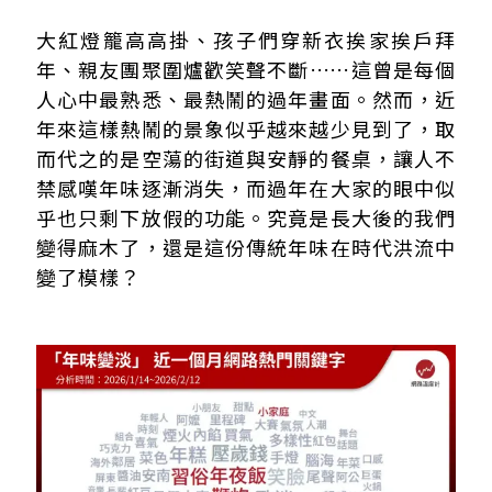
1.經濟與生活水平提高
大紅燈籠高高掛、孩子們穿新衣挨家挨戶拜
2.年節習俗逐漸消失
年、親友團聚圍爐歡笑聲不斷……這曾是每個
3.少子化與親戚關係疏離
人心中最熟悉、最熱鬧的過年畫面。然而，近
年來這樣熱鬧的景象似乎越來越少見到了，取
而代之的是空蕩的街道與安靜的餐桌，讓人不
禁感嘆年味逐漸消失，而過年在大家的眼中似
乎也只剩下放假的功能。究竟是長大後的我們
變得麻木了，還是這份傳統年味在時代洪流中
變了模樣？