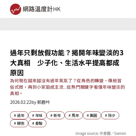
過年只剩放假功能？揭開年味變淡的3
大真相 少子化、生活水平提高都成
原因
為何現在越來越沒有過年氣氛了？從角色的轉變、傳統習
俗式微，再到小家庭成主流...從熱門關鍵字看懂年味變淡的
真相。
2026.02.22
by
郭眉吟
#
過年
#
年味
#
新年
#
馬年
#
團圓
#
除夕
#
鞭炮
#
春聯
image source:
示意圖／Gemini