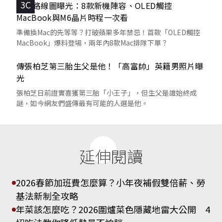
3C
蘋果路線圖曝光：8款新機陣容、OLED觸控
MacBook與M6晶片時程一次看
準備換Mac的先等等？打破蘋果多年禁忌！首款「OLED觸控
MacBook」爆料登場，兩年內8款Mac排隊下單？
傳張柏芝第三胎生父是他！「高富帥」英籍男照片曝
光
張柏芝日前證實喜獲第三胎「小王子」，但生父是誰始終成
謎，如今網友們盛傳最有可能的人選是他。
延伸閱讀
2026春節加班費怎麼算？小年夜補假雙倍薪、勞
基法新制全攻略
年菜該怎麼吃？2026圍爐菜色隱藏地雷大公開 4