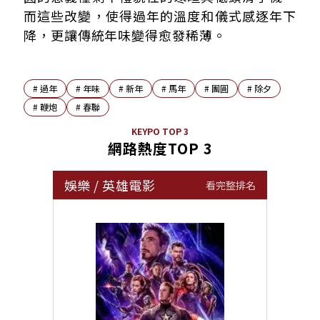
而這些改變，使得過年的溫度和儀式感逐年下
降，更讓傳統年味變得愈發稀薄。
#
過年
#
年味
#
新年
#
馬年
#
團圓
#
除夕
#
鞭炮
#
春聯
KEYPO TOP 3
網路熱度TOP 3
娛樂
/
英雄電影
看完整排名