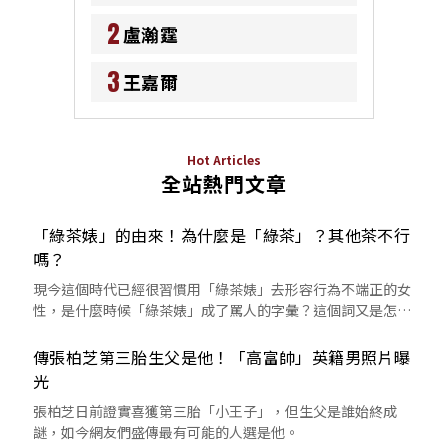
2
盧瀚霆
3
王嘉爾
Hot Articles
全站熱門文章
「綠茶婊」的由來！為什麼是「綠茶」？其他茶不行
嗎？
現今這個時代已經很習慣用「綠茶婊」去形容行為不端正的女
性，是什麼時候「綠茶婊」成了罵人的字彙？這個詞又是怎麼
來的呢？
傳張柏芝第三胎生父是他！「高富帥」英籍男照片曝
光
張柏芝日前證實喜獲第三胎「小王子」，但生父是誰始終成
謎，如今網友們盛傳最有可能的人選是他。