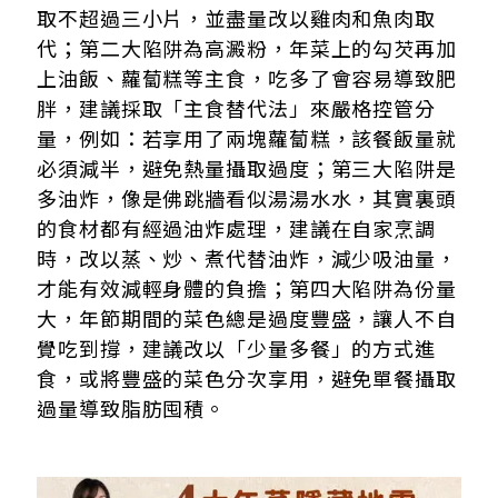
取不超過三小片，並盡量改以雞肉和魚肉取
代；第二大陷阱為高澱粉，年菜上的勾芡再加
上油飯、蘿蔔糕等主食，吃多了會容易導致肥
胖，建議採取「主食替代法」來嚴格控管分
量，例如：若享用了兩塊蘿蔔糕，該餐飯量就
必須減半，避免熱量攝取過度；第三大陷阱是
多油炸，像是佛跳牆看似湯湯水水，其實裏頭
的食材都有經過油炸處理，建議在自家烹調
時，改以蒸、炒、煮代替油炸，減少吸油量，
才能有效減輕身體的負擔；第四大陷阱為份量
大，年節期間的菜色總是過度豐盛，讓人不自
覺吃到撐，建議改以「少量多餐」的方式進
食，或將豐盛的菜色分次享用，避免單餐攝取
過量導致脂肪囤積。