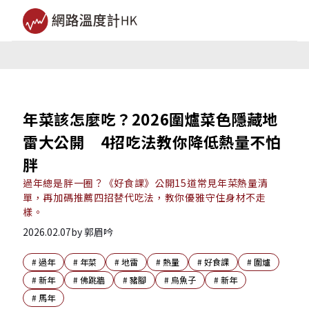
年菜該怎麼吃？2026圍爐菜色隱藏地
雷大公開 4招吃法教你降低熱量不怕
胖
過年總是胖一圈？《好食課》公開15道常見年菜熱量清
單，再加碼推薦四招替代吃法，教你優雅守住身材不走
樣。
2026.02.07
by
郭眉吟
#
過年
#
年菜
#
地雷
#
熱量
#
好食課
#
圍爐
#
新年
#
佛跳牆
#
豬腳
#
烏魚子
#
新年
#
馬年