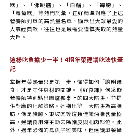
糕」、「佛跳牆」、「白鯧」、「蹄膀」、
「蘿蔔糕」等熱門詞彙，正好精準對應了上述
營養師列舉的高熱量名單，顯示出大眾最愛的
人氣經典款，往往也是最需要謹慎夾取的熱量
大戶。
這樣吃負擔少一半！4招年菜建議吃法快筆
記
掌握年菜熱量只是第一步，懂得如何「聰明進
食」才是守住身材的關鍵。《好食課》何采璇
營養師特別點出圍爐餐桌上的四大陷阱，並提
供對應的化解策略。她指出第一大陷阱為高脂
肪，像是豬腳、東坡肉等這類佳餚油脂含量極
高，建議食用時主動去除豬皮與肥肉部位。此
外，過年必備的烏魚子雖美味，但建議單餐攝