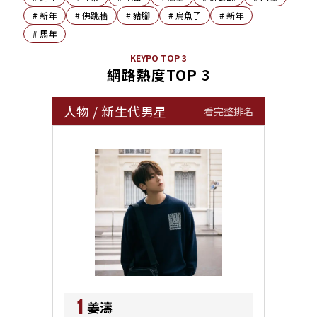
#
新年
#
佛跳牆
#
豬腳
#
烏魚子
#
新年
#
馬年
KEYPO TOP 3
網路熱度TOP 3
人物
/
新生代男星
看完整排名
1
姜濤