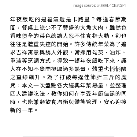
image source:
示意圖／ChatGPT
一人份年菜熱量大解析！從熱門關鍵字看懂人氣菜色
年夜飯吃的是福氣還是卡路里？每逢春節期
這樣吃負擔少一半！4招年菜建議吃法快筆記
間，餐桌上總少不了豐盛的大魚大肉，雖然色
香味俱全的菜色總讓人忍不住食指大動，卻也
往往是體重失控的開始。許多傳統年菜為了追
求吉祥寓意與誘人外觀，常採用勾芡、油炸、
重滷等烹調方式，導致一頓年夜飯吃下來，讓
人在不知不覺間攝取過多熱量，體重也悄悄隨
之直線飆升。為了打破每逢佳節胖三斤的魔
咒，本文一次盤點各大經典年菜熱量，並整理
四大建議吃法，教你如何在享受年節佳餚的同
時，也能兼顧飲食均衡與體態管理，安心迎接
新的一年。