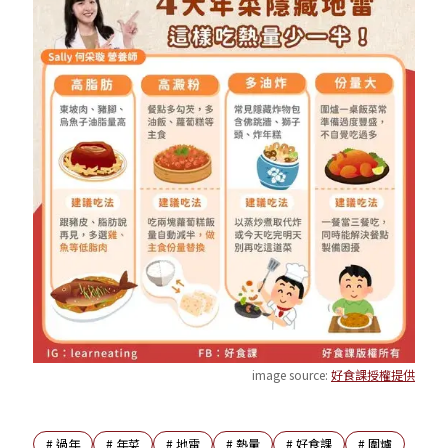
image source:
好食課授權提供
#
過年
#
年菜
#
地雷
#
熱量
#
好食課
#
圍爐