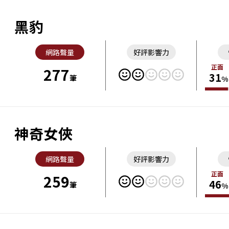
黑豹
網路聲量
好評影響力
正面
277
31
筆
%
神奇女俠
網路聲量
好評影響力
正面
259
46
筆
%