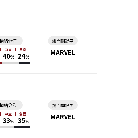
情緒分佈
熱門關鍵字
中立
負面
MARVEL
40
24
%
%
情緒分佈
熱門關鍵字
中立
負面
MARVEL
33
35
%
%