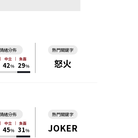
情緒分佈
熱門關鍵字
中立
負面
怒火
42
29
%
%
情緒分佈
熱門關鍵字
中立
負面
JOKER
45
31
%
%