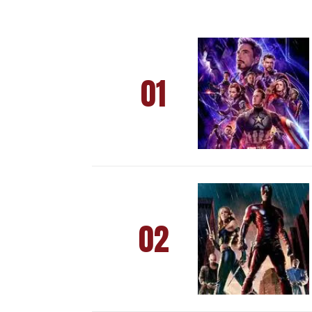
01
02