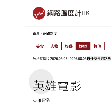
首頁
網路熱度
美食
人物
旅遊
娛樂
數位
分析期間：
2026.05.08
~
2026.08.05
什麼是網路熱
英雄電影
英雄電影