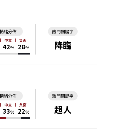
情緒分佈
熱門關鍵字
中立
負面
降臨
42
28
%
%
情緒分佈
熱門關鍵字
中立
負面
超人
33
22
%
%