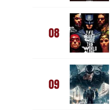
08
09