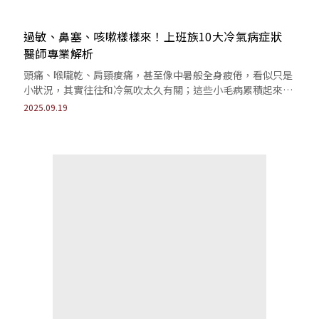
過敏、鼻塞、咳嗽樣樣來！上班族10大冷氣病症狀
醫師專業解析
頭痛、喉嚨乾、肩頸痠痛，甚至像中暑般全身疲倦，看似只是
小狀況，其實往往和冷氣吹太久有關；這些小毛病累積起來，
久而久之，就成了上班族最常抱怨的困擾。
2025.09.19