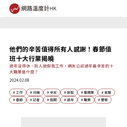
他們的辛苦值得所有人感謝！春節值
班十大行業揭曉
過年沒得休、別人放假我工作，網友公認過年最辛苦的十
大職業是什麼？
2024.02.08
#
工作
#
司機
#
辛苦
#
放假
#
服務業
#
客服
#
春節
#
記者
#
假期
#
過年
#
職業
#
警察