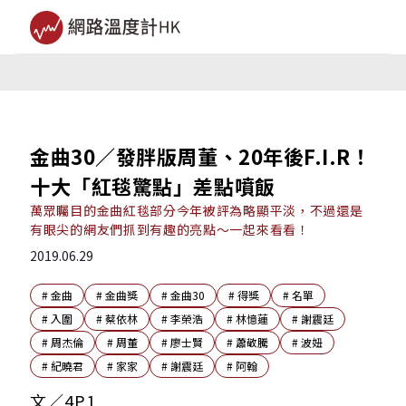
金曲30／發胖版周董、20年後F.I.R！
十大「紅毯驚點」差點噴飯
萬眾矚目的金曲紅毯部分今年被評為略顯平淡，不過還是
有眼尖的網友們抓到有趣的亮點～一起來看看！
2019.06.29
#
金曲
#
金曲獎
#
金曲30
#
得獎
#
名單
#
入圍
#
蔡依林
#
李榮浩
#
林憶蓮
#
謝震廷
#
周杰倫
#
周董
#
廖士賢
#
蕭敬騰
#
波妞
#
紀曉君
#
家家
#
謝震廷
#
阿翰
文／4P1