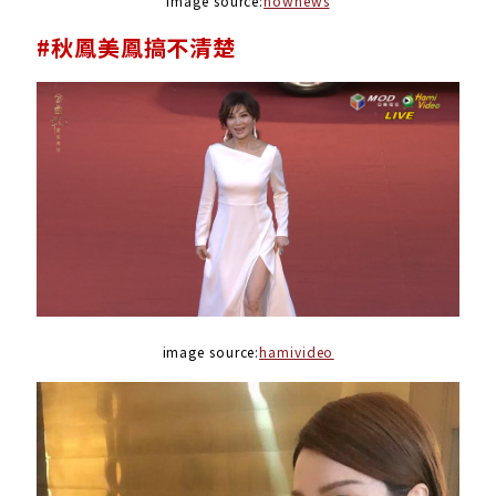
image source:
nownews
#秋鳳美鳳搞不清楚
image source:
hamivideo