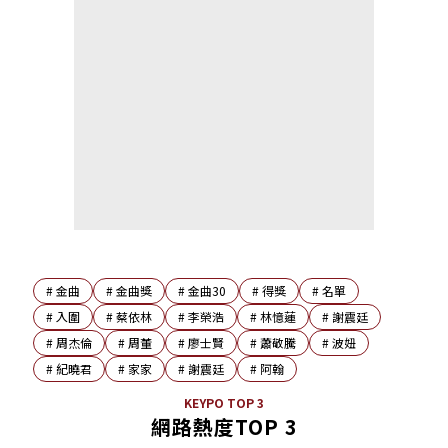
#
金曲
#
金曲獎
#
金曲30
#
得獎
#
名單
#
入圍
#
蔡依林
#
李榮浩
#
林憶蓮
#
謝震廷
#
周杰倫
#
周董
#
廖士賢
#
蕭敬騰
#
波妞
#
紀曉君
#
家家
#
謝震廷
#
阿翰
KEYPO TOP 3
網路熱度TOP 3