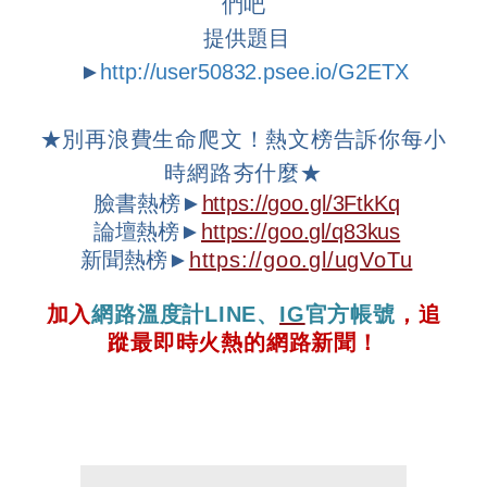
們吧
提供題目
►
http://user50832.psee.io/G2ETX
★
別再浪費生命爬文！熱文榜告訴你每小
時網路夯什麼
★
臉書熱榜►
https://goo.gl/3FtkKq
論壇
熱榜►
https://goo.gl/q83kus
新聞熱榜►
https://goo.gl/ugVoTu
加入
網路溫度計
LINE
、
IG
官方帳號
，追
蹤最即時火熱的網路新聞！