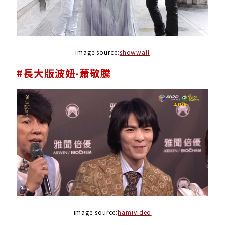
image source:
showwall
#長大版波妞-蕭敬騰
image source:
hamivideo