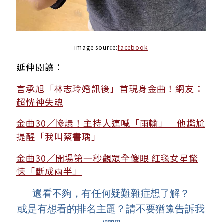
image source:
facebook
延伸閱讀：
言承旭「林志玲婚訊後」首現身金曲！網友：
超恍神失魂
金曲30／慘爆！主持人連喊「雨輸」 他尷尬
提醒「我叫蔡書瑀」
金曲30／開場第一秒觀眾全傻眼 紅毯女星驚
悚「斷成兩半」
還看不夠，有任何疑難雜症想了解？
或是有想看的排名主題？請不要猶豫告訴我