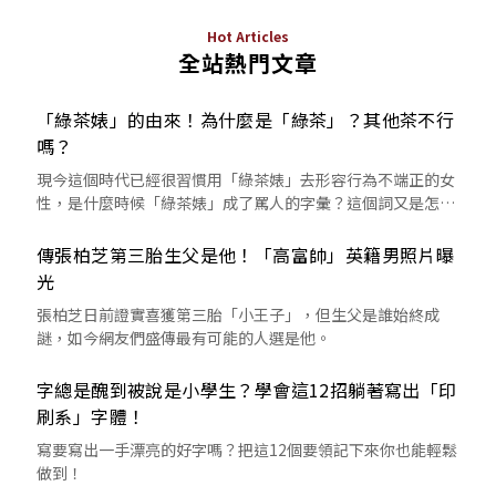
Hot Articles
全站熱門文章
「綠茶婊」的由來！為什麼是「綠茶」？其他茶不行
嗎？
現今這個時代已經很習慣用「綠茶婊」去形容行為不端正的女
性，是什麼時候「綠茶婊」成了罵人的字彙？這個詞又是怎麼
來的呢？
傳張柏芝第三胎生父是他！「高富帥」英籍男照片曝
光
張柏芝日前證實喜獲第三胎「小王子」，但生父是誰始終成
謎，如今網友們盛傳最有可能的人選是他。
字總是醜到被說是小學生？學會這12招躺著寫出「印
刷系」字體！
寫要寫出一手漂亮的好字嗎？把這12個要領記下來你也能輕鬆
做到！