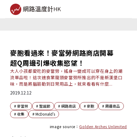
麥胞看過來！麥當勞網路商店開幕
超Q周邊引爆收集慾望！
大人小孩都愛吃的麥當勞，搖身一變成可以穿在身上的潮
流單品啦！這次速食業龍頭麥當勞所推出的不是新漢堡口
味，而是將腦筋動到日常用品上，就來看看有什麼...
2019.12.12
#
麥當勞
#
聖誕節
#
網路商店
#
麥胞
#
周邊商品
#
收集
#
McDonald's
image source：
Golden Arches Unlimited