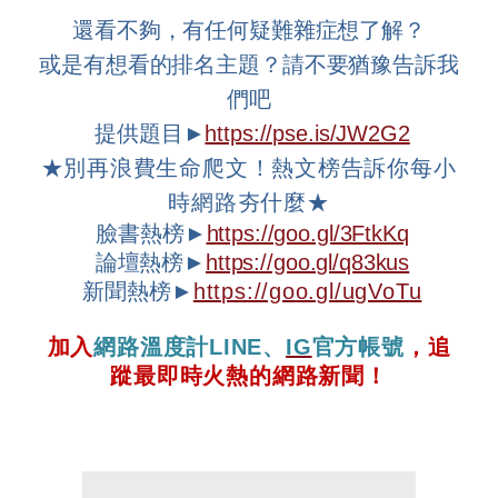
還看不夠，有任何疑難雜症想了解？
或是有想看的排名主題？請不要猶豫告訴我
們吧
提供題目►
https://pse.is/JW2G2
★
別再浪費生命爬文！熱文榜告訴你每小
時網路夯什麼
★
臉書熱榜►
https://goo.gl/3FtkKq
論壇
熱榜►
https://goo.gl/q83kus
新聞熱榜►
https://goo.gl/ugVoTu
加入
網路溫度計
LINE
、
IG
官方帳號
，追
蹤最即時火熱的網路新聞！