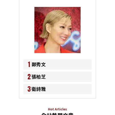
1
鄭秀文
2
張柏芝
3
衛詩雅
Hot Articles