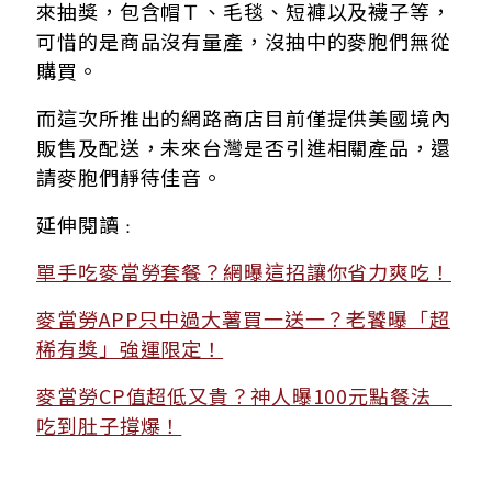
來抽獎，包含帽Ｔ、毛毯、短褲以及襪子等，
可惜的是商品沒有量產，沒抽中的麥胞們無從
購買。
而這次所推出的網路商店目前僅提供美國境內
販售及配送，未來台灣是否引進相關產品，還
請麥胞們靜待佳音。
延伸閱讀
：
單手吃麥當勞套餐？網曝這招讓你省力爽吃！
麥當勞APP只中過大薯買一送一？老饕曝「超
稀有獎」強運限定！
麥當勞CP值超低又貴？神人曝100元點餐法
吃到肚子撐爆！