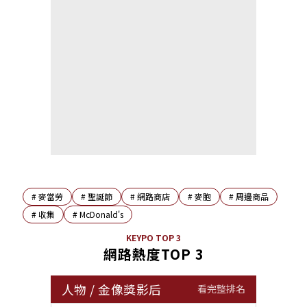
#
麥當勞
#
聖誕節
#
網路商店
#
麥胞
#
周邊商品
#
收集
#
McDonald's
KEYPO TOP 3
網路熱度TOP 3
人物
/
金像獎影后
看完整排名