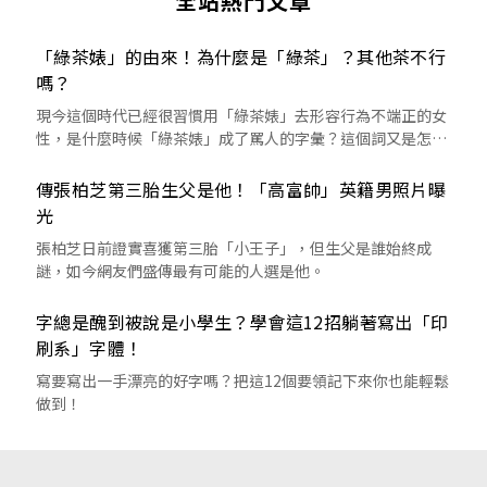
全站熱門文章
「綠茶婊」的由來！為什麼是「綠茶」？其他茶不行
嗎？
現今這個時代已經很習慣用「綠茶婊」去形容行為不端正的女
性，是什麼時候「綠茶婊」成了罵人的字彙？這個詞又是怎麼
來的呢？
傳張柏芝第三胎生父是他！「高富帥」英籍男照片曝
光
張柏芝日前證實喜獲第三胎「小王子」，但生父是誰始終成
謎，如今網友們盛傳最有可能的人選是他。
字總是醜到被說是小學生？學會這12招躺著寫出「印
刷系」字體！
寫要寫出一手漂亮的好字嗎？把這12個要領記下來你也能輕鬆
做到！