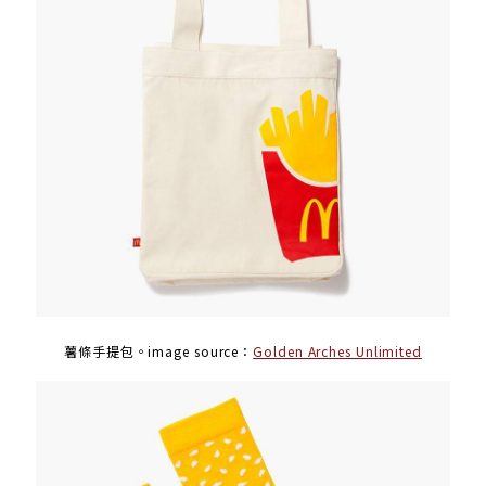
薯條手提包。image source：
Golden Arches Unlimited