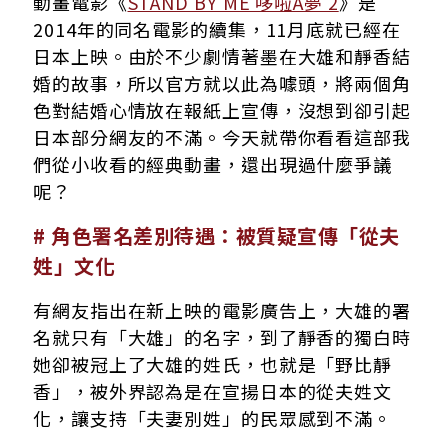
動畫電影《
STAND BY ME 哆啦A夢 2
》是
2014年的同名電影的續集，11月底就已經在
日本上映。由於不少劇情著墨在大雄和靜香結
婚的故事，所以官方就以此為噱頭，將兩個角
色對結婚心情放在報紙上宣傳，沒想到卻引起
日本部分網友的不滿。今天就帶你看看這部我
們從小收看的經典動畫，還出現過什麼爭議
呢？
# 角色署名差別待遇：被質疑宣傳「從夫
姓」文化
有網友指出在新上映的電影廣告上，大雄的署
名就只有「大雄」的名字，到了靜香的獨白時
她卻被冠上了大雄的姓氏，也就是「野比靜
香」，被外界認為是在宣揚日本的從夫姓文
化，讓支持「夫妻別姓」的民眾感到不滿。