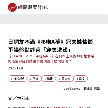
日網友不滿《哆啦A夢》冠夫姓情節
爭議盤點靜香「穿衣洗澡」
《STAND BY ME 哆啦A夢 2》在日本上映後卻引起爭議，
到底這部經典動畫曾出現過什麼問題呢？
2020.12.07
#
哆啦A夢
#
爭議
#
動畫
#
冠夫姓
#
霸凌
Image Source：翻攝自 網路
文／林詩耘