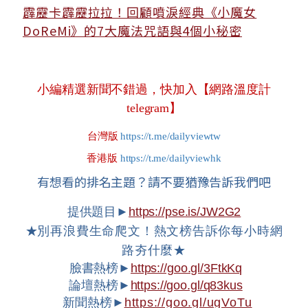
霹靂卡霹靂拉拉！回顧噴淚經典《小魔女
DoReMi》的7大魔法咒語與4個小秘密
小編精選新聞不錯過，快加入【網路溫度計
telegram】
台灣版
https://t.me/dailyviewtw
香港版
https://t.me/dailyviewhk
有想看的排名主題？請不要猶豫告訴我們吧
提供題目►
https://pse.is/JW2G2
★
別再浪費生命爬文！熱文榜告訴你每小時網
路夯什麼★
臉書熱榜►
https://goo.gl/3FtkKq
論壇熱榜►
https://goo.gl/q83kus
新聞熱榜►
https://goo.gl/ugVoTu