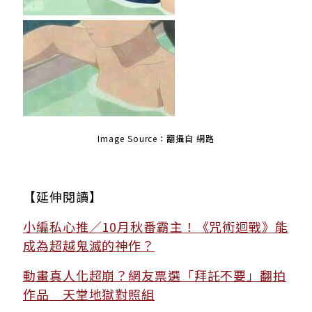
Image Source
：翻攝自 網路
【延伸閱讀】
小編私心推／10月秋番霸主！《咒術迴戰》能
成為超越鬼滅的神作？
動畫真人化超崩？網友票選「拜託不要」翻拍
作品 天堂地獄對照組