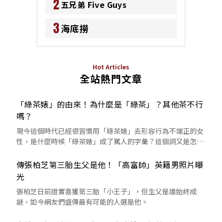
2
五兄弟 Five Guys
3
海底撈
Hot Articles
全站熱門文章
「綠茶婊」的由來！為什麼是「綠茶」？其他茶不行
嗎？
現今這個時代已經很習慣用「綠茶婊」去形容行為不端正的女
性，是什麼時候「綠茶婊」成了罵人的字彙？這個詞又是怎麼
來的呢？
傳張柏芝第三胎生父是他！「高富帥」英籍男照片曝
光
張柏芝日前證實喜獲第三胎「小王子」，但生父是誰始終成
謎，如今網友們盛傳最有可能的人選是他。