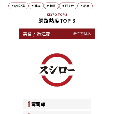
#
哆啦A夢
#
爭議
#
動畫
#
冠夫姓
#
霸凌
KEYPO TOP 3
網路熱度TOP 3
美食
/
過江龍
看完整排名
1
壽司郎