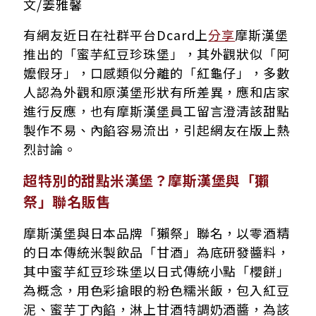
文/姜雅馨
有網友近日在社群平台Dcard上
分享
摩斯漢堡
推出的「蜜芋紅豆珍珠堡」，其外觀狀似「阿
嬤假牙」，口感類似分離的「紅龜仔」，
多數
人認為外觀和原漢堡形狀有所差異，應和店家
進行反應，也有摩斯漢堡員工留言澄清該甜點
製作不易、內餡容易流出，
引起網友在版上熱
烈討論。
超特別的甜點米漢堡？摩斯漢堡與「獺
祭」聯名販售
摩斯漢堡與日本品牌「獺祭」聯名，以零酒精
的日本傳統米製飲品「甘酒」為底研發醬料，
其中蜜芋紅豆珍珠堡以日式傳統小點「櫻餅」
為概念，用色彩搶眼的粉色糯米飯，包入紅豆
泥、蜜芋丁內餡，淋上甘酒特調奶酒醬，
為該