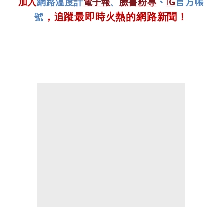
、
IG
官方帳
加入
網路溫度計
電子報
、
臉書粉專
號
，追蹤最即時火熱的網路新聞！