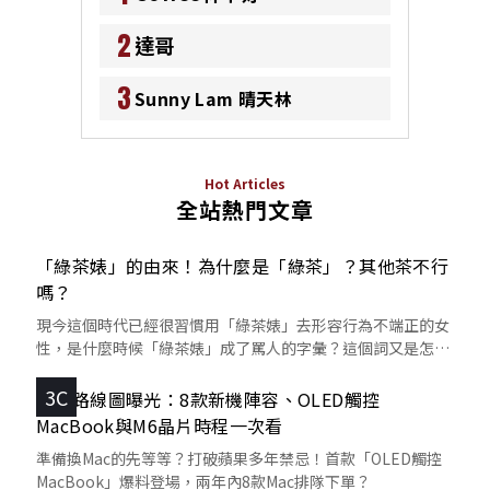
2
達哥
3
Sunny Lam 晴天林
Hot Articles
全站熱門文章
「綠茶婊」的由來！為什麼是「綠茶」？其他茶不行
嗎？
現今這個時代已經很習慣用「綠茶婊」去形容行為不端正的女
性，是什麼時候「綠茶婊」成了罵人的字彙？這個詞又是怎麼
來的呢？
3C
蘋果路線圖曝光：8款新機陣容、OLED觸控
MacBook與M6晶片時程一次看
準備換Mac的先等等？打破蘋果多年禁忌！首款「OLED觸控
MacBook」爆料登場，兩年內8款Mac排隊下單？