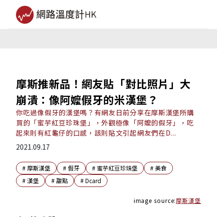
摩斯推新品！網友貼「對比照片」大
崩潰：像阿嬤假牙的米漢堡？
你吃過像假牙的漢堡嗎？有網友日前分享在摩斯漢堡所購
買的「蜜芋紅豆珍珠堡」，外觀極像「阿嬤的假牙」，吃
起來則有紅龜仔的口感，該則貼文引起網友們在D...
2021.09.17
#
摩斯漢堡
#
假牙
#
蜜芋紅豆珍珠堡
#
美食
#
漢堡
#
甜點
#
Dcard
image source:
摩斯漢堡