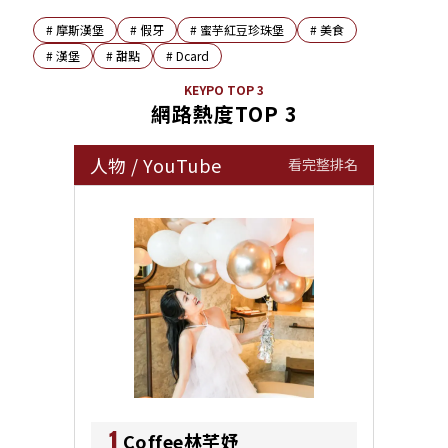
#
摩斯漢堡
#
假牙
#
蜜芋紅豆珍珠堡
#
美食
#
漢堡
#
甜點
#
Dcard
KEYPO TOP 3
網路熱度TOP 3
人物
/
YouTube
看完整排名
1
Coffee林芊妤