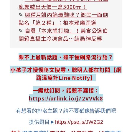
亂象喊出天價一盒5000元！
✎
哪種月餅內餡最難吃？鄉民一面倒
點名「這２種」：根本邪魔歪道
✎
自曝「本來想打臉」！美食公道伯
開箱直播主冷凍食品⋯結局神反轉
跟不上最新話題、聽不懂網路流行語？
小孩子才慢慢爬文搜尋，聰明人都在訂閱【網
路溫度計Line Notify】
一鍵就訂閱，話題不漏接：
https://urlink.io/j72VVVk8
有想看的排名主題？請不要猶豫告訴我們吧
提供題目►
https://pse.is/JW2G2