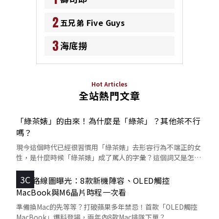
2
五兄弟 Five Guys
3
海底撈
Hot Articles
全站熱門文章
「綠茶婊」的由來！為什麼是「綠茶」？其他茶不行
嗎？
現今這個時代已經很習慣用「綠茶婊」去形容行為不端正的女
性，是什麼時候「綠茶婊」成了罵人的字彙？這個詞又是怎麼
來的呢？
3C
蘋果路線圖曝光：8款新機陣容、OLED觸控
MacBook與M6晶片時程一次看
準備換Mac的先等等？打破蘋果多年禁忌！首款「OLED觸控
MacBook」爆料登場，兩年內8款Mac排隊下單？