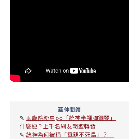
延伸閱讀
✎
兩廳院粉專po「統神半裸彈鋼琴」
什麼梗？上千名網友朝聖轉發
✎
統神為何被稱「電競不死鳥」？