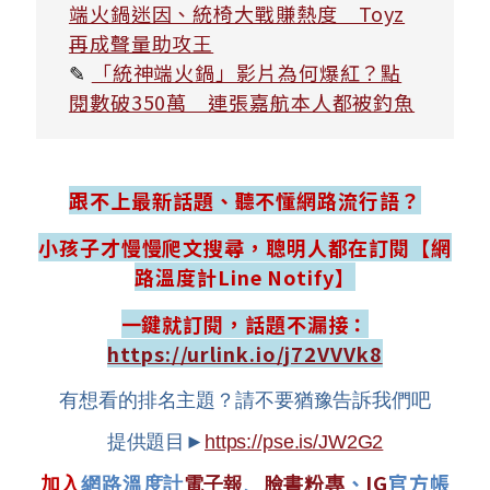
端火鍋迷因、統椅大戰賺熱度 Toyz
再成聲量助攻王
✎
「統神端火鍋」影片為何爆紅？點
閱數破350萬 連張嘉航本人都被釣魚
跟不上最新話題、聽不懂網路流行語？
小孩子才慢慢爬文搜尋，聰明人都在訂閱【網
路溫度計Line Notify】
一鍵就訂閱，話題不漏接：
https://urlink.io/j72VVVk8
有想看的排名主題？請不要猶豫告訴我們吧
提供題目►
https://pse.is/JW2G2
、
IG
官方帳
加入
網路溫度計
電子報
、
臉書粉專