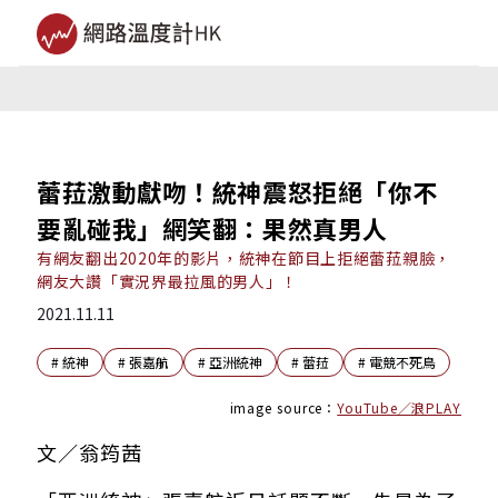
蕾菈激動獻吻！統神震怒拒絕「你不
要亂碰我」網笑翻：果然真男人
有網友翻出2020年的影片，統神在節目上拒絕蕾菈親臉，
網友大讚「實況界最拉風的男人」！
2021.11.11
#
統神
#
張嘉航
#
亞洲統神
#
蕾菈
#
電競不死鳥
image source：
YouTube／浪PLAY
文／翁筠茜