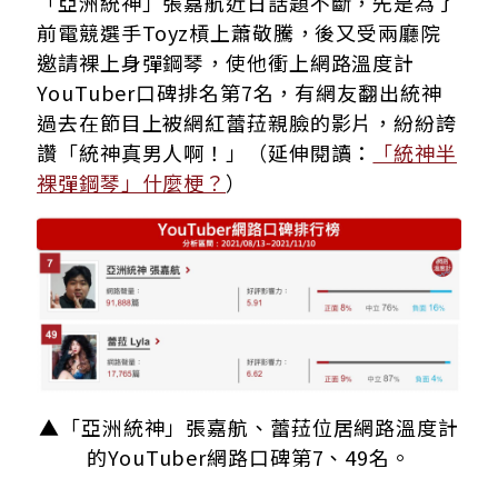
「亞洲統神」張嘉航近日話題不斷，先是為了
前電競選手Toyz槓上蕭敬騰，後又受兩廳院
邀請裸上身彈鋼琴，使他衝上網路溫度計
YouTuber口碑排名第7名，有網友翻出統神
過去在節目上被網紅蕾菈親臉的影片，紛紛誇
讚「統神真男人啊！」（延伸閱讀：
「統神半
裸彈鋼琴」什麼梗？
）
▲「亞洲統神」張嘉航、蕾菈位居網路溫度計
的YouTuber網路口碑第7、49名。