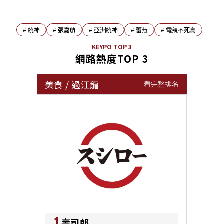
#
統神
#
張嘉航
#
亞洲統神
#
蕾菈
#
電競不死鳥
KEYPO TOP 3
網路熱度TOP 3
美食
/
過江龍
看完整排名
1
壽司郎