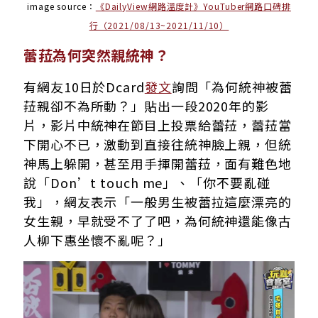
image source：
《DailyView網路溫度計》YouTuber網路口碑排
行（2021/08/13~2021/11/10）
蕾菈為何突然親統神？
有網友10日於Dcard
發文
詢問「為何統神被蕾
菈親卻不為所動？」貼出一段2020年的影
片，影片中統神在節目上投票給蕾菈，蕾菈當
下開心不已，激動到直接往統神臉上親，但統
神馬上躲開，甚至用手揮開蕾菈，面有難色地
說「Don’t touch me」、「你不要亂碰
我」，網友表示「一般男生被蕾拉這麼漂亮的
女生親，早就受不了了吧，為何統神還能像古
人柳下惠坐懷不亂呢？」