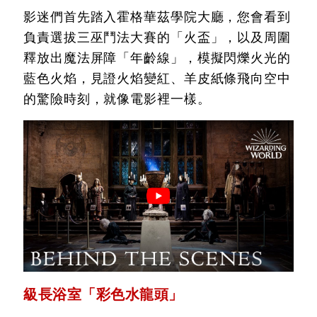
影迷們首先踏入霍格華茲學院大廳，您會看到
負責選拔三巫鬥法大賽的「火盃」，以及周圍
釋放出魔法屏障「年齡線」，模擬閃爍火光的
藍色火焰，見證火焰變紅、羊皮紙條飛向空中
的驚險時刻，就像電影裡一樣。
級長浴室「彩色水龍頭」