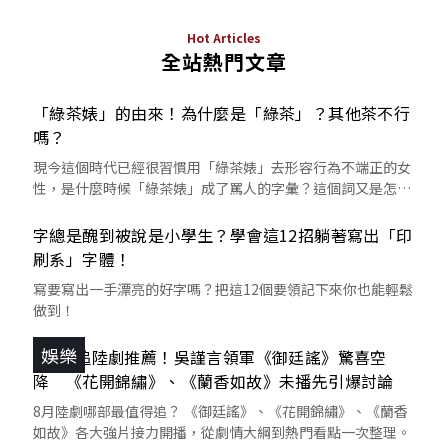
Hot Articles
全站熱門文章
「綠茶婊」的由來！為什麼是「綠茶」？其他茶不行
嗎？
現今這個時代已經很習慣用「綠茶婊」去形容行為不端正的女
性，是什麼時候「綠茶婊」成了罵人的字彙？這個詞又是怎麼
來的呢？
字總是醜到被說是小學生？學會這12招躺著寫出「印
刷系」字體！
寫要寫出一手漂亮的好字嗎？把這12個要領記下來你也能輕鬆
做到！
娛樂
8月必追陸劇推薦！吳謹言領軍《御廷謠》驚喜空
降 《花開錦繡》、《蘭香如故》未播先引爆討論
8月陸劇哪部最值得追？ 《御廷謠》、《花開錦繡》、《蘭香
如故》各大強片接力開播，從劇情大綱到熱門看點一次整理。