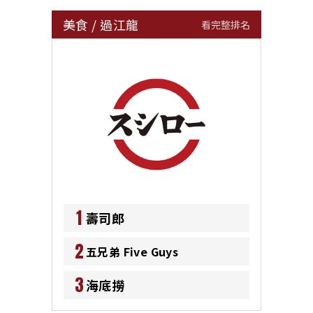
美食
/
過江龍
看完整排名
1
壽司郎
2
五兄弟 Five Guys
3
海底撈