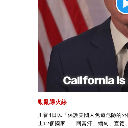
動亂導火線
川普4日以「保護美國人免遭危險的
止12個國家——阿富汗、緬甸、查德