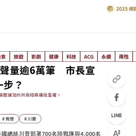
美食
旅遊
影劇
健康
科技
ACG
永續
兩性
聲量逾6萬筆 市長宣
一步？
兵鎮壓讓加州州長紐森痛批濫權。
#
宵禁
#
川普
總統川普部署700名陸戰隊與4,000名