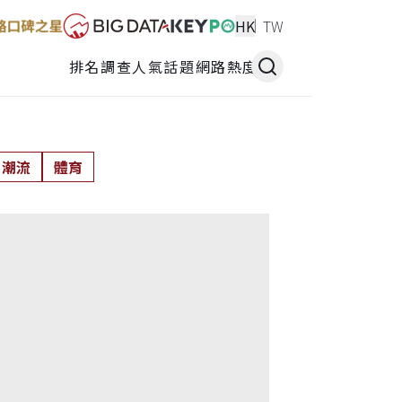
HK
TW
排名調查
人氣話題
網路熱度
潮流
體育