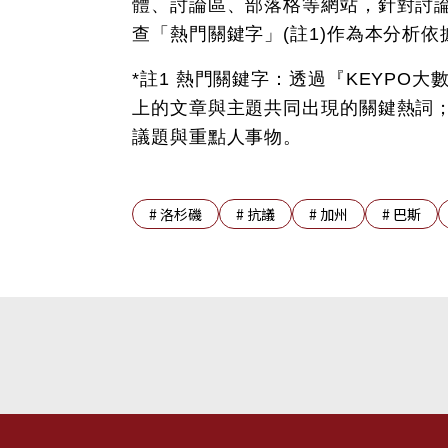
體、討論區、部落格等網站，針對討
查「熱門關鍵字」(註1)作為本分析依
*註1 熱門關鍵字：透過『KEYPO
上的文章與主題共同出現的關鍵熱詞
議題與重點人事物。
#
洛杉磯
#
抗議
#
加州
#
巴斯