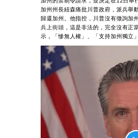
加州的禁制令請求，並決定在12日舉
加州州長紐森痛批川普政府，派兵舉
歸還加州。他指控，川普沒有徵詢加
兵上街頭，這是非法的，完全沒有正
示，「慘無人權」、「支持加州獨立