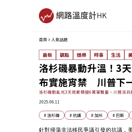
首頁
人氣話題
最新
觀點
娛樂
時事
生活
洛杉磯暴動升溫！3天
布實施宵禁 川普下
洛杉磯動亂光3天就累積破6萬筆聲量，川普派
2025.06.11
#
洛杉磯
#
抗議
#
加州
#
巴斯
針對掃蕩非法移民爭議引發的抗議，美國