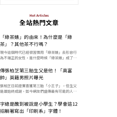
Hot Articles
全站熱門文章
「綠茶婊」的由來！為什麼是「綠
茶」？其他茶不行嗎？
現今這個時代已經很習慣用「綠茶婊」去形容行
為不端正的女性，是什麼時候「綠茶婊」成了罵
人的字彙？這個詞又是怎麼來的呢？
傳張柏芝第三胎生父是他！「高富
帥」英籍男照片曝光
張柏芝日前證實喜獲第三胎「小王子」，但生父
是誰始終成謎，如今網友們盛傳最有可能的人選
是他。
字總是醜到被說是小學生？學會這12
招躺著寫出「印刷系」字體！