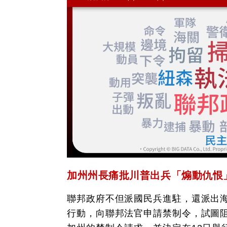
加州州長痛批川普出兵「煽動仇恨
聯邦政府不但派國民兵進駐，還派出
行動，向聯邦法官申請禁制令，試圖