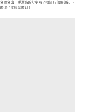
寫要寫出一手漂亮的好字嗎？把這12個要領記下
來你也能輕鬆做到！