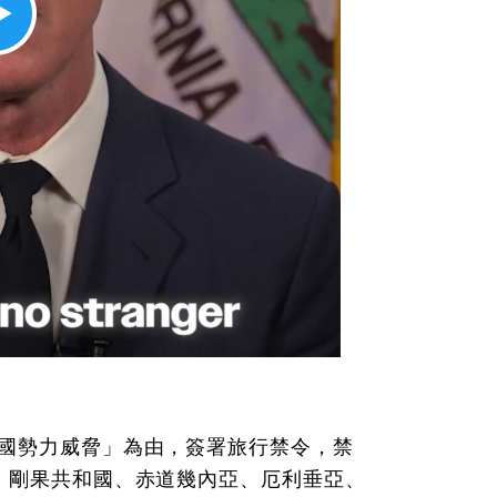
外國勢力威脅」為由，簽署旅行禁令，禁
、剛果共和國、赤道幾內亞、厄利垂亞、