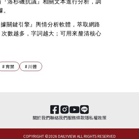
論『洛杉磯抗議』相關文本進行分析，調
據。
大數據關鍵引擎』輿情分析軟體，萃取網路
；次數越多，字詞越大；可用來釐清核心
#
宵禁
#
川普
關於我們
聯絡我們
服務條款
隱私權政策
COPYRIGHT ©
2026
DAILYVIEW ALL RIGHTS RESERVED