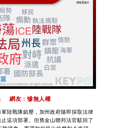
」 網友：慘無人權
海軍陸戰隊鎮壓，加州政府隨即採取法律
阻止這項部署。但舊金山聯邦法官駁回了