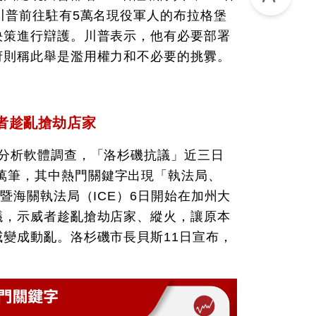
川普前往駐有5萬名現役軍人的布拉格堡
決策進行辯護。川普表示，他有必要部署
府則稱此舉是濫用權力和不必要的挑釁。
者趁亂搶劫店家
分析軟體調查，「洛杉磯抗議」近三日
聲量約6萬筆，其中熱門關鍵字出現「執法局、
暨海關執法局（ICE）6日開始在加州大
議，示威者趁亂搶劫店家、縱火，讓原本
變成動亂。洛杉磯市長貝斯11日宣布，