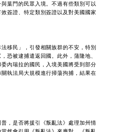
丹與葉門的民眾入境。不過有些類別可以
有效簽證、特定類別簽證以及對美國國家
非法移民」，引發相關族群的不安，特別
眾，恐被逮捕遣返回國。此外，蒲隆地、
和委內瑞拉的國民，入境美國將受到部分
海關執法局大規模進行掃蕩拘捕，結果在
川普，是否將援引《叛亂法》處理加州情
他當然會引用《叛亂法》來應對。《叛亂