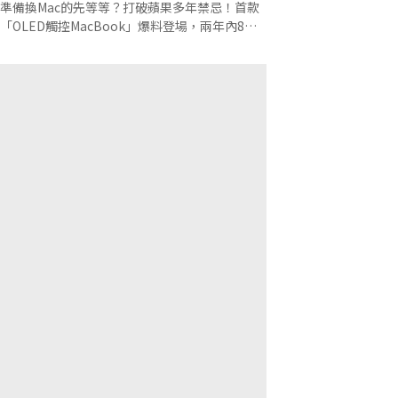
一次看
準備換Mac的先等等？打破蘋果多年禁忌！首款
「OLED觸控MacBook」爆料登場，兩年內8款
Mac排隊下單？