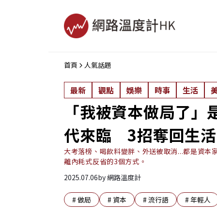
首頁
人氣話題
最新
觀點
娛樂
時事
生活
「我被資本做局了」
代來臨 3招奪回生
大考落榜、喝飲料變胖、外送被取消...都是資
離內耗式反省的3個方式。
2025.07.06
by
網路溫度計
#
做局
#
資本
#
流行語
#
年輕人