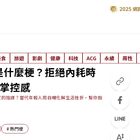
美食
旅遊
影劇
健康
科技
ACG
永續
兩性
是什麼梗？拒絕內耗時
活掌控感
本家的陰謀？當代年輕人用自嘲化解生活挫折，幫你脫
#
熱門梗