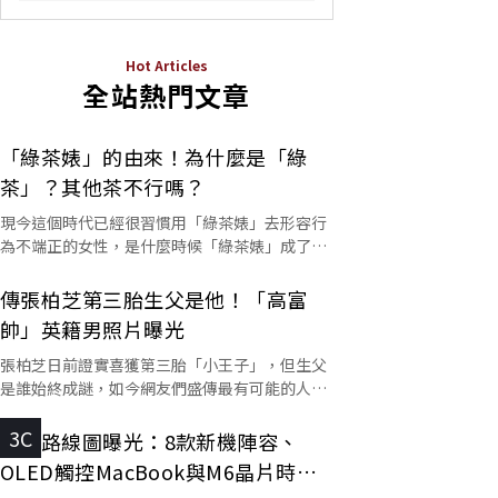
Hot Articles
全站熱門文章
「綠茶婊」的由來！為什麼是「綠
茶」？其他茶不行嗎？
現今這個時代已經很習慣用「綠茶婊」去形容行
為不端正的女性，是什麼時候「綠茶婊」成了罵
人的字彙？這個詞又是怎麼來的呢？
傳張柏芝第三胎生父是他！「高富
帥」英籍男照片曝光
張柏芝日前證實喜獲第三胎「小王子」，但生父
是誰始終成謎，如今網友們盛傳最有可能的人選
是他。
3C
蘋果路線圖曝光：8款新機陣容、
OLED觸控MacBook與M6晶片時程