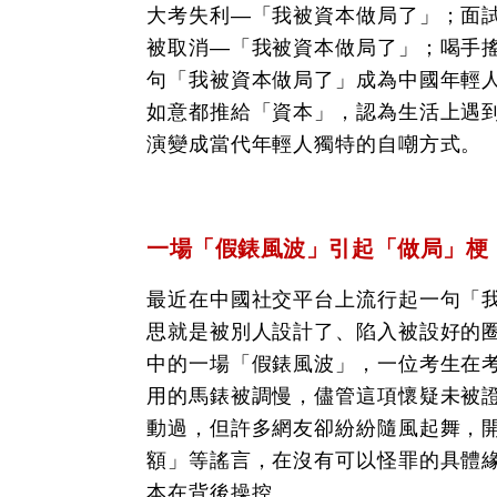
大考失利—「我被資本做局了」；面
被取消—「我被資本做局了」；喝手
句「我被資本做局了」成為中國年輕
如意都推給「資本」，認為生活上遇
演變成當代年輕人獨特的自嘲方式。
一場「假錶風波」引起「做局」梗
最近在中國社交平台上流行起一句「
思就是被別人設計了、陷入被設好的
中的一場「假錶風波」，一位考生在
用的馬錶被調慢，儘管這項懷疑未被
動過，但許多網友卻紛紛隨風起舞，
額」等謠言，在沒有可以怪罪的具體
本在背後操控。