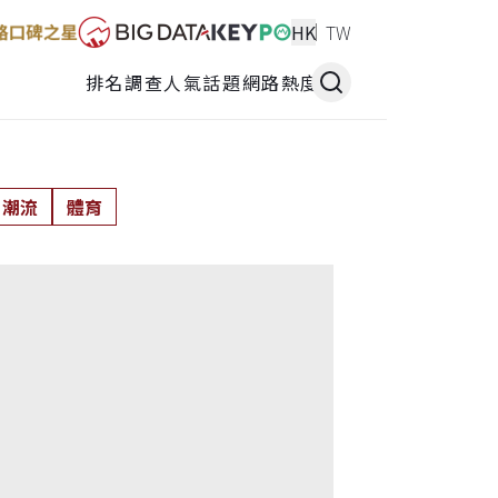
HK
TW
排名調查
人氣話題
網路熱度
潮流
體育