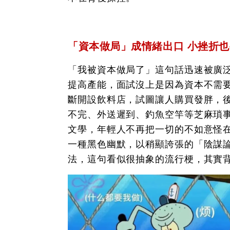
「資本做局」成情緒出口 小挫折
「我被資本做局了」這句話迅速被廣
提高產能，面試沒上是因為資本不需
斷開設飲料店，試圖讓人購買發胖，
不完、外送遲到、釣魚空竿等芝麻瑣
文學，年輕人不再把一切的不如意怪
一種黑色幽默，以稍顯誇張的「陰謀
法，這句看似很抽象的流行梗，其實