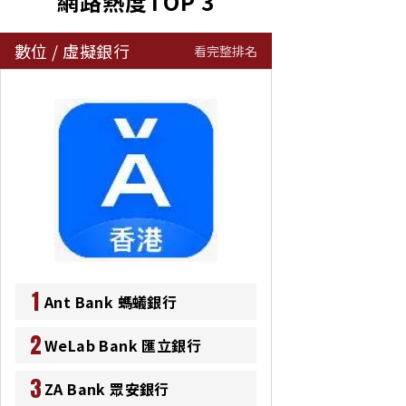
網路熱度TOP 3
數位
/
虛擬銀行
看完整排名
1
Ant Bank 螞蟻銀行
2
WeLab Bank 匯立銀行
3
ZA Bank 眾安銀行