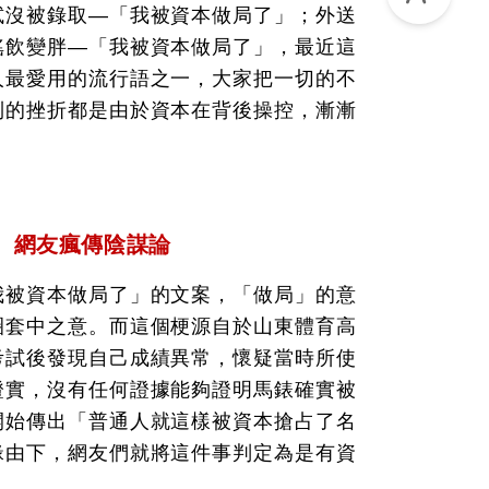
試沒被錄取—「我被資本做局了」；外送
搖飲變胖—「我被資本做局了」，最近這
人最愛用的流行語之一，大家把一切的不
到的挫折都是由於資本在背後操控，漸漸
 網友瘋傳陰謀論
我被資本做局了」的文案，「做局」的意
圈套中之意。而這個梗源自於山東體育高
考試後發現自己成績異常，懷疑當時所使
證實，沒有任何證據能夠證明馬錶確實被
開始傳出「普通人就這樣被資本搶占了名
緣由下，網友們就將這件事判定為是有資