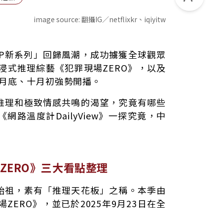
image source:
翻攝IG／netflixkr、iqiyitw
看點整理
IP新系列」回歸風潮，成功擄獲全球觀眾
與成員名單
的沉浸式推理綜藝《犯罪現場ZERO》，以及
九月底、十月初強勢開播。
推理和極致情感共鳴的渴望，究竟有哪些
路溫度計DailyView》一探究竟，中
ZERO》三大看點整理
始祖，素有「推理天花板」之稱。本季由
場ZERO》，並已於2025年9月23日在全