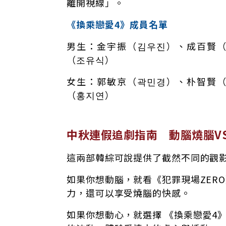
離開視線」。
《換乘戀愛4》成員名單
男生：金宇振（김우진）、成百賢
（조유식）
女生：郭敏京（곽민경）、朴智賢
（홍지연）
中秋連假追劇指南 動腦燒腦V
這兩部韓綜可說提供了截然不同的觀
如果你想動腦，就看《犯罪現場ZER
力，還可以享受燒腦的快感。
如果你想動心，就選擇 《換乘戀愛4