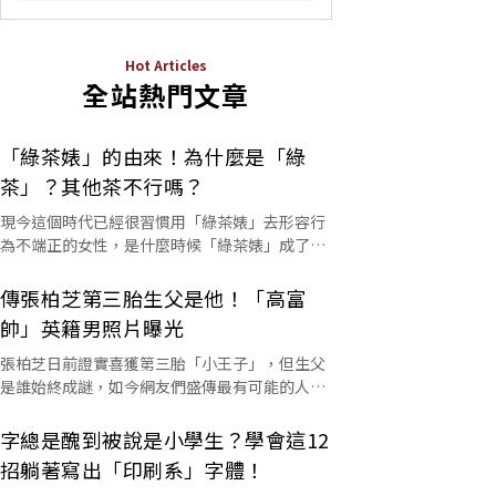
Hot Articles
全站熱門文章
「綠茶婊」的由來！為什麼是「綠
茶」？其他茶不行嗎？
現今這個時代已經很習慣用「綠茶婊」去形容行
為不端正的女性，是什麼時候「綠茶婊」成了罵
人的字彙？這個詞又是怎麼來的呢？
傳張柏芝第三胎生父是他！「高富
帥」英籍男照片曝光
張柏芝日前證實喜獲第三胎「小王子」，但生父
是誰始終成謎，如今網友們盛傳最有可能的人選
是他。
字總是醜到被說是小學生？學會這12
招躺著寫出「印刷系」字體！