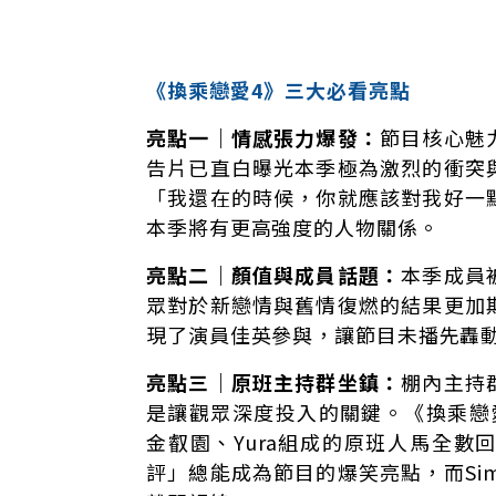
《換乘戀愛4》三大必看亮點
亮點一｜情感張力爆發：
節目核心魅
告片已直白曝光本季極為激烈的衝突
「我還在的時候，你就應該對我好一
本季將有更高強度的人物關係。
亮點二｜顏值與成員話題：
本季成員
眾對於新戀情與舊情復燃的結果更加
現了演員佳英參與，讓節目未播先轟
亮點三｜原班主持群坐鎮：
棚內主持
是讓觀眾深度投入的關鍵。《換乘戀愛
金叡園、Yura組成的原班人馬全
評」總能成為節目的爆笑亮點，而Si