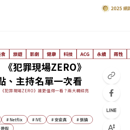
美食
旅遊
影劇
健康
科技
ACG
永續
兩性
《犯罪現場ZERO》
看點、主持名單一次看
《犯罪現場ZERO》誰更值得一看？兩大韓綜亮
#
Netflix
#
IVE
#
安兪真
#
張鎮
#
連假