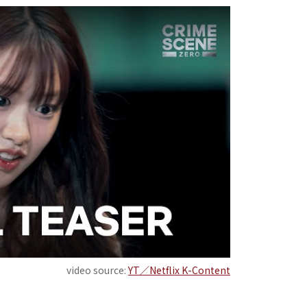
video source:
YT／Netflix K-Content