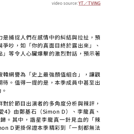
video source:
YT／TVING
力是捕捉人們在感情中的糾結與拉扯，預
與爭吵，如「你的真面目終於露出來」、
點」等令人心臟爆擊的激烈對話，預示著
被韓網譽為「史上最強顏值組合」，讓觀
期待。值得一提的是，本季成員中甚至出
動。
群對於節目出演者的多角度分析與辣評，
4》由鄭基石（Simon D）、李龍真、
數回歸。其中，諧星李龍真一針見血的「辣
mon D更掛保證本季精彩到「一刻都無法