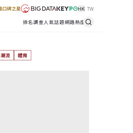
HK
TW
排名調查
人氣話題
網路熱度
潮流
體育