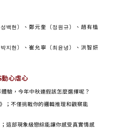
（성백현）、鄭元奎（정원규）、趙有植
（박지현）、崔允寧（최윤녕）、洪智妍
S動心虐心
影體驗，今年中秋連假該怎麼選擇呢？
O》；不僅挑戰你的邏輯推理和觀察能
》；這部現象級戀綜能讓你感受真實情感