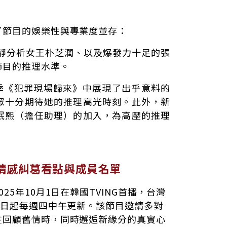
了節目的娛樂性與專業度並存：
靜分析女王朴芝潤、以及爆發力十足的張
節目的推理水準。
上季《犯罪現場歸來》中展現了出乎意料的
眾十分期待她的推理高光時刻。此外，新
員姜珉熙（擔任助理）的加入，為高壓的推理
情感糾葛看點與成員名單
5年10月1日在韓國TVING首播，台灣
2日起每週四中午更新。該節目邀請多對
在回顧舊情時，同時邂逅新緣分的真實心