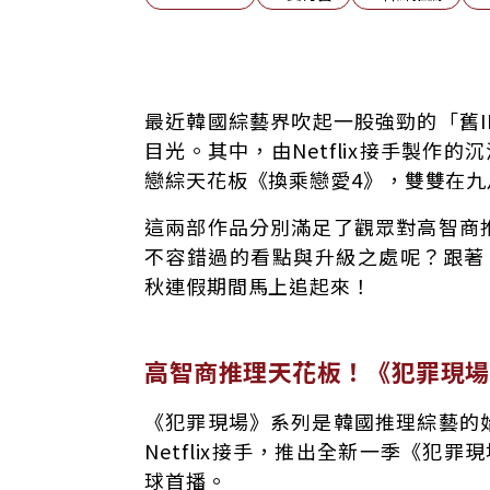
高智商推理天花板！《犯罪現場ZERO》三大
最近韓國綜藝界吹起一股強勁的「舊
戀綜神作回歸！《換乘戀愛4》情感糾葛看點
目光。其中，由Netflix接手製作
中秋連假追劇指南 動腦燒腦VS動心虐心
戀綜天花板《換乘戀愛4》，雙雙在
這兩部作品分別滿足了觀眾對高智商
不容錯過的看點與升級之處呢？跟著《網
秋連假期間馬上追起來！
高智商推理天花板！《犯罪現場
《犯罪現場》系列是韓國推理綜藝的
Netflix接手，推出全新一季《犯罪現
球首播。