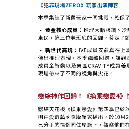
《犯罪現場ZERO》玩家出演陣容
本季集結了新舊玩家一同挑戰，確保
• 黃金核心成員：
推理大腦張鎮、冷
東民，這三位老班底的回歸，奠定了
• 新世代高玩：
IVE成員安兪真在
傑出推理表現，本季繼續回歸，讓觀
成員金智勳以及男團CRAVITY成
現場帶來了不同的視角與火花。
戀綜神作回歸！《換乘戀愛4》
戀綜天花板《換乘戀愛》第四季已於202
則由愛奇藝國際版獨家播出，於10月
已分手的情侶同住屋簷下，觀察他們