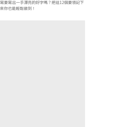
寫要寫出一手漂亮的好字嗎？把這12個要領記下
來你也能輕鬆做到！