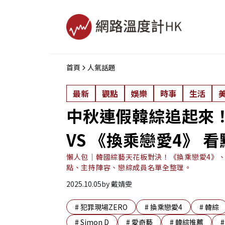
首頁
人氣話題
最新
觀點
娛樂
時事
生活
中秋連假韓綜追起來！
VS 《換乘戀愛4》 
懶人包｜韓國綜藝天花板對決！《換乘戀愛4》、
點、主持陣容、戀綜成員名單全整理。
2025.10.05
by
戴婧雯
#
犯罪現場ZERO
#
換乘戀愛4
#
韓綜
#
Simon D
#
愛奇藝
#
韓綜推薦