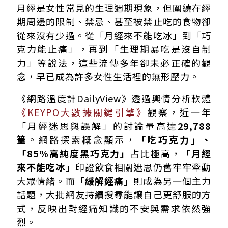
月經迷思1：吃冰會導致經痛？醫師揭開真相
月經是女性常見的生理週期現象，但圍繞在經
月經迷思2：巧克力能止經痛？營養師：只能讓心情好
期周邊的限制、禁忌、甚至被禁止吃的食物卻
月經迷思3：生理期食慾暴增是沒自制力？醫師：正常的荷
從來沒有少過。從「月經來不能吃冰」到「巧
月經迷思4：生理期不能喝咖啡或含咖啡因飲料
克力能止痛」，再到「生理期暴吃是沒自制
月經迷思5：生理期一定要吃得很清淡？甜食、炸物對身體
力」等說法，這些流傳多年卻未必正確的觀
念，早已成為許多女性生活裡的無形壓力。
《網路溫度計DailyView》透過輿情分析軟體
《KEYPO大數據關鍵引擎》
觀察，近一年
「月經迷思與誤解」的討論量高達
29,788
筆
。網路探索概念顯示，
「吃巧克力」、
「85%高純度黑巧克力」
占比極高，
「月經
來不能吃冰」
印證飲食相關迷思仍舊牢牢牽動
大眾情緒。而
「緩解經痛」
則成為另一個主力
話題，大批網友持續搜尋能讓自己更舒服的方
式，反映出對經痛知識的不安與需求依然強
烈。