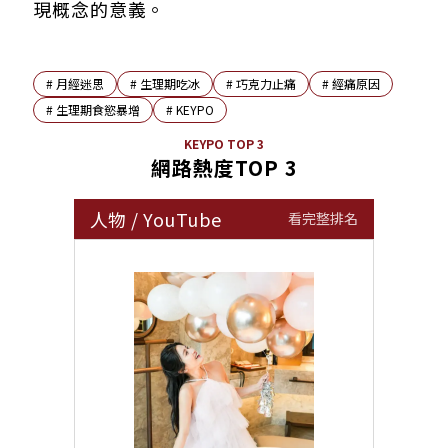
現概念的意義。
#
月經迷思
#
生理期吃冰
#
巧克力止痛
#
經痛原因
#
生理期食慾暴增
#
KEYPO
KEYPO TOP 3
網路熱度TOP 3
人物
/
YouTube
看完整排名