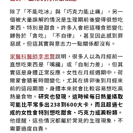
除了「不能吃冰」與「巧克力能止痛」，另一
個被大量誤解的情況是生理期前後變得很想吃
東西、特別是甜食。許多人會把這種食慾變化
歸咎於「貪吃」「不自律」，甚至因此感到罪
惡感，但這其實與意志力一點關係都沒有。
家醫科醫師李思賢
說明，很多人以為月經前一
直想吃東西是「嘴饞」或「自制力差」，但其
實這是身體正常反應。女性在月經週期中，荷
爾蒙會隨著時間變化，尤其在排卵後到月經來
前的這段期間，身體本來就會比較容易想吃高
熱量食物。
研究也發現，這時候每日熱量攝取
可能比平常多出238到600大卡，而且超過七
成的女性會特別想吃甜食、巧克力或澱粉類。
他提醒，這些情況都屬於常見的生理現象，不
需要過度自責。