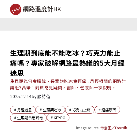
生理期到底能不能吃冰？巧克力能止
痛嗎？專家破解網路最熱議的5大月經
迷思
生理期為何會嘴饞、長輩說吃冰會經痛...月經相關的網路討
論近3萬筆！對於常見疑問，醫師、營養師一次說明。
2025.12.14
by
顧詩蓓
#
月經迷思
#
生理期吃冰
#
巧克力止痛
#
經痛原因
#
生理期食慾暴增
#
KEYPO
image source:
示意圖／Freepik