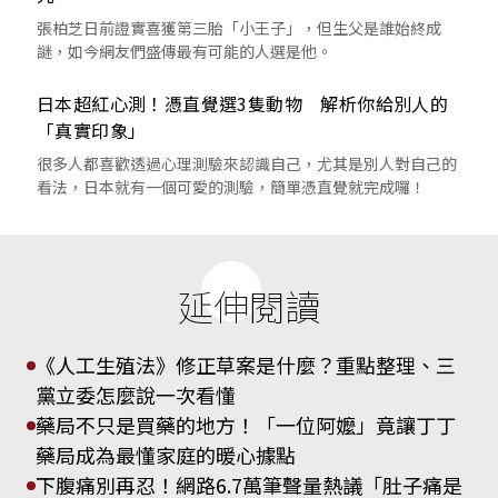
張柏芝日前證實喜獲第三胎「小王子」，但生父是誰始終成
謎，如今網友們盛傳最有可能的人選是他。
日本超紅心測！憑直覺選3隻動物 解析你給別人的
「真實印象」
很多人都喜歡透過心理測驗來認識自己，尤其是別人對自己的
看法，日本就有一個可愛的測驗，簡單憑直覺就完成囉！
延伸閱讀
《人工生殖法》修正草案是什麼？重點整理、三
黨立委怎麼說一次看懂
藥局不只是買藥的地方！「一位阿嬤」竟讓丁丁
藥局成為最懂家庭的暖心據點
下腹痛別再忍！網路6.7萬筆聲量熱議「肚子痛是