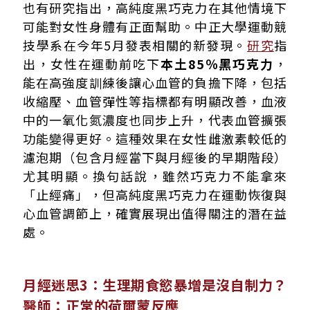
也有研究指出，高純度黑巧克力在其他情境下
可能對女性身體有正面幫助。中正大學運動競
技學系在今年5月發表相關的新發現。
研究
指
出，女性在運動前吃下
本土85％黑巧克力
，
能在高強度訓練後讓心血管的負擔下降，包括
收縮壓、血管彈性等指標都有明顯改善，血液
中的一氧化氮濃度也同步上升，代表血管擴張
功能變得更好。這種效果在女性雌激素較低的
濾泡期（包含月經當下與月經後的早期階段）
尤其明顯。換句話說，雖然巧克力不能拿來
「止經痛」，但高純度黑巧克力在運動恢復與
心血管調節上，確實展現出值得關注的潛在益
處。
月經迷思3：生理期食慾暴增是沒自制力？
醫師：正常的荷爾蒙反應