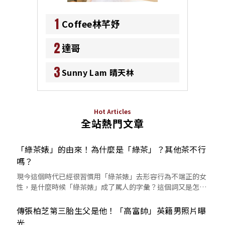
1
Coffee林芊妤
2
達哥
3
Sunny Lam 晴天林
Hot Articles
全站熱門文章
「綠茶婊」的由來！為什麼是「綠茶」？其他茶不行
嗎？
現今這個時代已經很習慣用「綠茶婊」去形容行為不端正的女
性，是什麼時候「綠茶婊」成了罵人的字彙？這個詞又是怎麼
來的呢？
傳張柏芝第三胎生父是他！「高富帥」英籍男照片曝
光