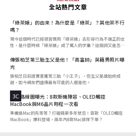
全站熱門文章
「綠茶婊」的由來！為什麼是「綠茶」？其他茶不行
嗎？
現今這個時代已經很習慣用「綠茶婊」去形容行為不端正的女
性，是什麼時候「綠茶婊」成了罵人的字彙？這個詞又是怎麼
來的呢？
傳張柏芝第三胎生父是他！「高富帥」英籍男照片曝
光
張柏芝日前證實喜獲第三胎「小王子」，但生父是誰始終成
謎，如今網友們盛傳最有可能的人選是他。
3C
蘋果路線圖曝光：8款新機陣容、OLED觸控
MacBook與M6晶片時程一次看
準備換Mac的先等等？打破蘋果多年禁忌！首款「OLED觸控
MacBook」爆料登場，兩年內8款Mac排隊下單？