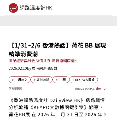
【1/31~2/6 香港熱話】荷花 BB 展現
精準消費潮
拼單經濟與綠色溢價共存 掃貨邏輯兩極化
2026.02.10
by
香港網路溫度計
#
一週熱文
#
香港熱話
#
BB展
#
KEYPO大數據
荷花BB展
image source:
shemom
一、展覽前一週 透過早鳥票及懶人包節省精力及錢包
《香港網路溫度計 DailyView HK》透過輿情
二、展覽當天 開幕前已擠滿人潮等待掃貨
分析軟體《KEYPO大數據關鍵引擎》觀察，
三、內容與服務型價值提升 實體展覽轉型
荷花BB展 在 2026 年 1 月 31 日至 2026 年 2