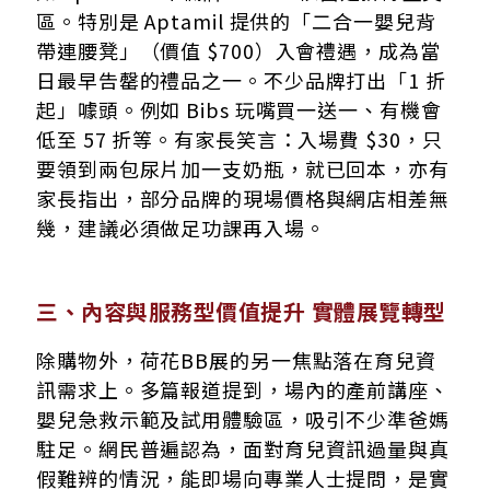
區。特別是 Aptamil 提供的「二合一嬰兒背
帶連腰凳」（價值 $700）入會禮遇，成為當
日最早告罄的禮品之一。不少品牌打出「1 折
起」噱頭。例如 Bibs 玩嘴買一送一、有機會
低至 57 折等。有家長笑言：入場費 $30，只
要領到兩包尿片加一支奶瓶，就已回本，亦有
家長指出，部分品牌的現場價格與網店相差無
幾，建議必須做足功課再入場。
三、內容與服務型價值提升 實體展覽轉型
除購物外，荷花BB展的另一焦點落在育兒資
訊需求上。多篇報道提到，場內的產前講座、
嬰兒急救示範及試用體驗區，吸引不少準爸媽
駐足。網民普遍認為，面對育兒資訊過量與真
假難辨的情況，能即場向專業人士提問，是實