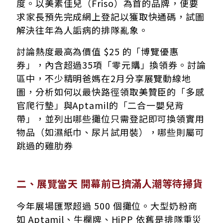
度。以美素佳兒（Friso）為首的品牌，便要
求家長預先完成網上登記以獲取快通碼，試圖
解決往年為人詬病的排隊亂象。
討論熱度最高為價值 $25 的「博覽優惠
券」，內含超過35項「零元購」換領券。討論
區中，不少精明爸媽在2月分享展覽動線地
圖，分析如何以最快路徑領取美贊臣的「多感
官爬行墊」與Aptamil的「二合一嬰兒背
帶」，並列出哪些攤位只需登記即可換領實用
物品（如濕紙巾、尿片試用裝），哪些則屬可
跳過的雞肋券
二、展覽當天 開幕前已擠滿人潮等待掃貨
今年展場匯聚超過 500 個攤位。大型奶粉商
如 Aptamil、牛欄牌、HiPP 依舊是排隊重災