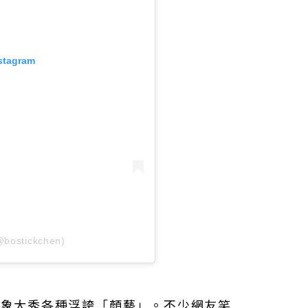
nstagram
bostickchen)
形象大秀各種浮誇「顏藝」。不少網友笑