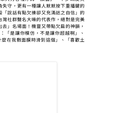
角失守，更有一種讓人默默按下重播鍵的
股「說話有點欠揍卻又充滿迷之自信」的
台灣社群聲名大噪的代表作，絕對是完美
出去」名場面！機靈又帶點欠扁的神韻，
呼：「是讓你模仿，不是讓你超越啊」、
為什麼在我敷面膜時滑到這個」、「喜歡土