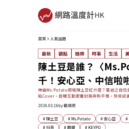
首頁
人氣話題
最新
觀點
娛樂
時事
生活
陳土豆是誰？〈Ms.P
千！安心亞、中信啦
神曲Ms.Potato原唱陳土豆紅什麼？靠迷之
陷Cover，超暖互動更獲封兩岸和平獎，快來認
2026.03.16
by
戴婧雯
#
陳土豆
#
Ms.Potato
#
安心亞
#
#
抖音
#
周媛
#
KEYPO