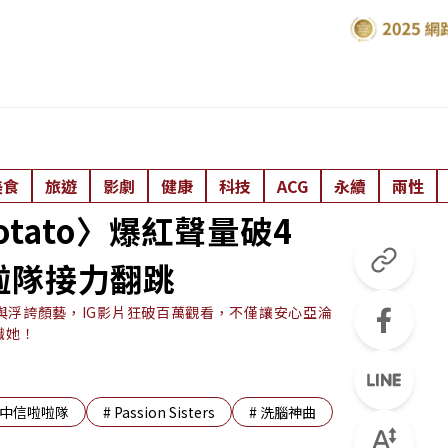
美食
旅遊
影劇
健康
科技
ACG
永續
兩性
otato〉爆紅聲量破4
啦隊接力翻跳
自信與浮誇顏藝，IG影片狂破百萬觀看，不僅讓安心亞淪
識她！
中信啦啦隊
#
Passion Sisters
#
洗腦神曲