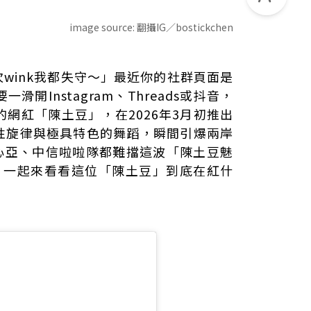
image source:
翻攝IG／bostickchen
音屢破百萬觀看
T-O...每次wink我都失守～」最近你的社群頁面是
神還原周媛超圈粉
開Instagram、Threads或抖音，
 網狂讚超到位
網紅「陳土豆」，在2026年3月初推出
網笑封：應頒兩岸和平獎
著魔性旋律與極具特色的舞蹈，瞬間引爆兩岸
安心亞、中信啦啦隊都難擋這波「陳土豆魅
ew》一起來看看這位「陳土豆」到底在紅什