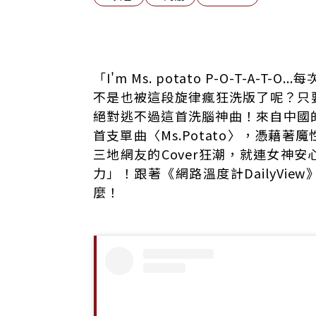
滿腦子都是POTATO！聲量飆破四千 IG影
「I'm Ms. potato P-O-T-A-
不當網美當搞笑女！平頭配迷之自信顏藝 
不是也被這段旋律瘋狂洗版了呢？只要一滑
安心亞、中信啦啦隊加入Ms.Potato翻跳潮
絕對逃不過這首洗腦神曲！來自中國的
洗腦神曲「文字自帶聲音」！無雷好感度被
首支單曲〈Ms.Potato〉，憑藉
三地網友的Cover狂潮，就連女神
力」！跟著《網路溫度計DailyVi
麼！