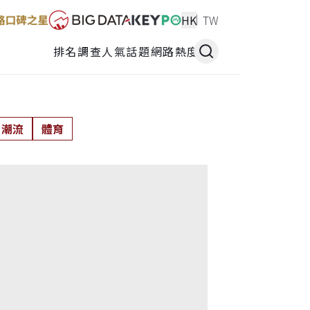
HK
TW
排名調查
人氣話題
網路熱度
潮流
體育