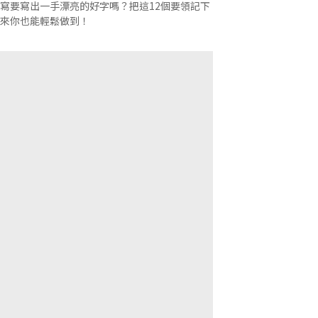
寫要寫出一手漂亮的好字嗎？把這12個要領記下
來你也能輕鬆做到！