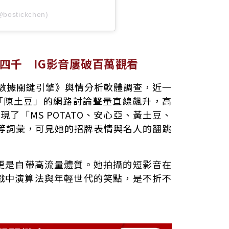
bostickchen)
破四千 IG影音屢破百萬觀看
大數據關鍵引擎》輿情分析軟體調查，近一
3/15）「陳土豆」的網路討論聲量直線飆升，高
現了「MS POTATO、安心亞、黃土豆、
」等詞彙，可見她的招牌表情與名人的翻跳
更是自帶高流量體質。她拍攝的短影音在
準戳中演算法與年輕世代的笑點，是不折不