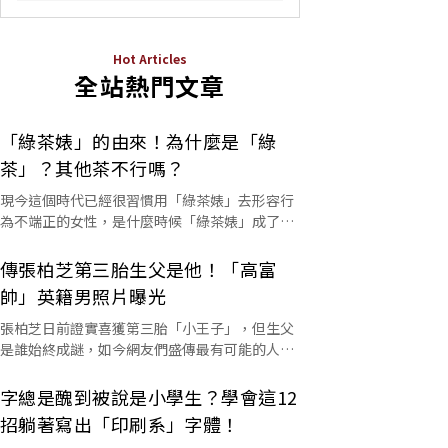
Hot Articles
全站熱門文章
「綠茶婊」的由來！為什麼是「綠
茶」？其他茶不行嗎？
現今這個時代已經很習慣用「綠茶婊」去形容行
為不端正的女性，是什麼時候「綠茶婊」成了罵
人的字彙？這個詞又是怎麼來的呢？
傳張柏芝第三胎生父是他！「高富
帥」英籍男照片曝光
張柏芝日前證實喜獲第三胎「小王子」，但生父
是誰始終成謎，如今網友們盛傳最有可能的人選
是他。
字總是醜到被說是小學生？學會這12
招躺著寫出「印刷系」字體！