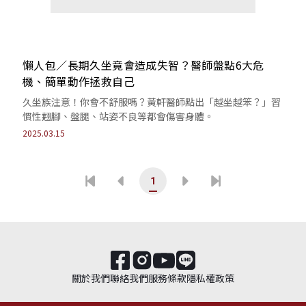
懶人包／長期久坐竟會造成失智？醫師盤點6大危
機、簡單動作拯救自己
久坐族注意！你會不舒服嗎？黃軒醫師點出「越坐越笨？」習
慣性翹腳、盤腿、站姿不良等都會傷害身體。
2025.03.15
1
關於我們
聯絡我們
服務條款
隱私權政策