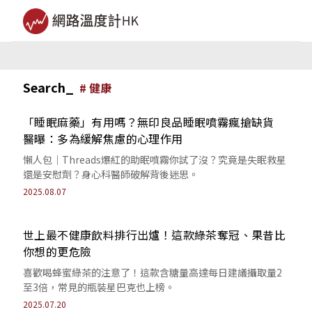
Search_
#
健康
「睡眠麻藥」有用嗎？無印良品睡眠噴霧瘋搶缺貨
醫曝：多為緩解焦慮的心理作用
懶人包｜Threads爆紅的助眠噴霧你試了沒？究竟是失眠救星
還是安慰劑？身心科醫師破解背後迷思。
2025.08.07
世上最不健康飲料排行出爐！這款綠茶奪冠、果昔比
你想的更危險
喜歡喝蜂蜜綠茶的注意了！這款含糖量高達每日建議攝取量2
至3倍，常見的瓶裝星巴克也上榜。
2025.07.20