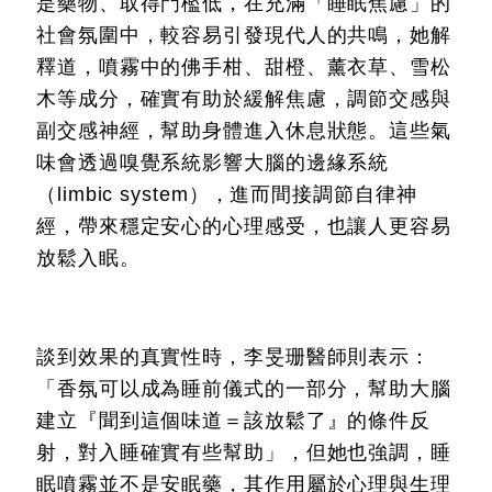
是藥物、取得門檻低，在充滿「睡眠焦慮」的
社會氛圍中，較容易引發現代人的共鳴，她解
釋道，噴霧中的佛手柑、甜橙、薰衣草、雪松
木等成分，確實有助於緩解焦慮，調節交感與
副交感神經，幫助身體進入休息狀態。這些氣
味會透過嗅覺系統影響大腦的邊緣系統
（limbic system），進而間接調節自律神
經，帶來穩定安心的心理感受，也讓人更容易
放鬆入眠。
談到效果的真實性時，李旻珊醫師則表示：
「香氛可以成為睡前儀式的一部分，幫助大腦
建立『聞到這個味道＝該放鬆了』的條件反
射，對入睡確實有些幫助」，但她也強調，睡
眠噴霧並不是安眠藥，其作用屬於心理與生理