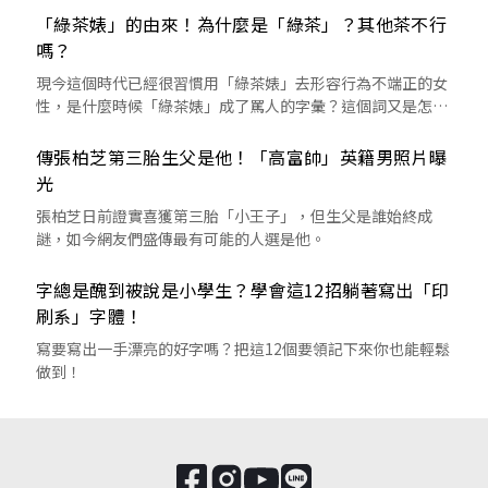
「綠茶婊」的由來！為什麼是「綠茶」？其他茶不行
嗎？
現今這個時代已經很習慣用「綠茶婊」去形容行為不端正的女
性，是什麼時候「綠茶婊」成了罵人的字彙？這個詞又是怎麼
來的呢？
傳張柏芝第三胎生父是他！「高富帥」英籍男照片曝
光
張柏芝日前證實喜獲第三胎「小王子」，但生父是誰始終成
謎，如今網友們盛傳最有可能的人選是他。
字總是醜到被說是小學生？學會這12招躺著寫出「印
刷系」字體！
寫要寫出一手漂亮的好字嗎？把這12個要領記下來你也能輕鬆
做到！