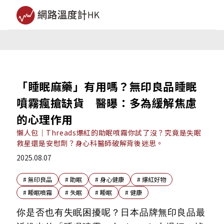
「睡眠麻藥」有用嗎？無印良品睡眠
噴霧瘋搶缺貨 醫曝：多為緩解焦慮
的心理作用
懶人包｜Threads爆紅的助眠噴霧你試了沒？究竟是失眠
救星還是安慰劑？身心科醫師破解背後迷思。
2025.08.07
#
無印良品
#
助眠
#
身心健康
#
爆紅好物
#
睡眠噴霧
#
失眠
#
睡眠
#
健康
你是否也有失眠困擾呢？日本品牌無印良品最