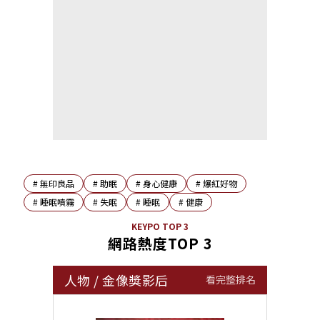
#
無印良品
#
助眠
#
身心健康
#
爆紅好物
#
睡眠噴霧
#
失眠
#
睡眠
#
健康
KEYPO TOP 3
網路熱度TOP 3
人物
/
金像獎影后
看完整排名