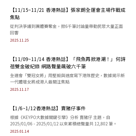
【11/15~11/21 香港熱話】張家朗全運會主場作戰成
焦點
從判決爭議到團體賽奪金，掀6千筆討論量帶動民眾大量正面
回響
2025.11.25
【11/09~11/14 香港熱話】「飛魚再掀港潮！」何詩
蓓雙金破紀錄 網路聲量飆破六千筆
全運會「雙冠女將」用堅毅與速度寫下港隊歷史，數據揭示新
一代體壇女將成港人最關注焦點
2025.11.17
【1/6~1/12香港熱話】賣豬仔事件
根據《KEYPO大數據關鍵引擎》分析 賣豬仔 主題，自
2025/01/06 - 2025/01/12 以來累積總聲量共 12,802 筆。
2025.01.14