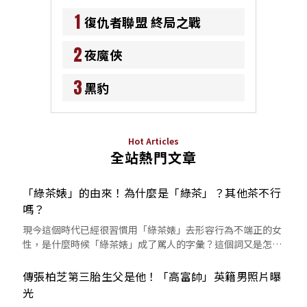
1
復仇者聯盟 終局之戰
2
夜魔俠
3
黑豹
Hot Articles
全站熱門文章
「綠茶婊」的由來！為什麼是「綠茶」？其他茶不行
嗎？
現今這個時代已經很習慣用「綠茶婊」去形容行為不端正的女
性，是什麼時候「綠茶婊」成了罵人的字彙？這個詞又是怎麼
來的呢？
傳張柏芝第三胎生父是他！「高富帥」英籍男照片曝
光