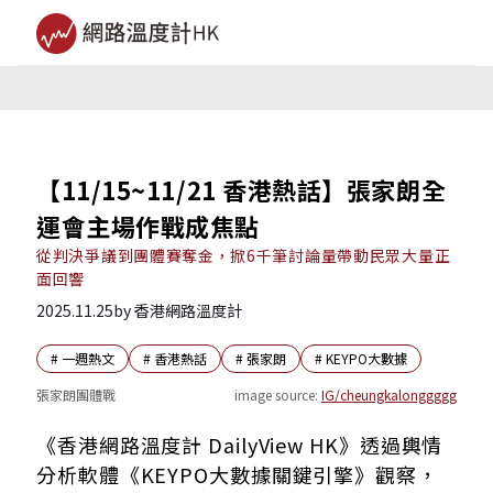
【11/15~11/21 香港熱話】張家朗全
運會主場作戰成焦點
從判決爭議到團體賽奪金，掀6千筆討論量帶動民眾大量正
面回響
2025.11.25
by
香港網路溫度計
#
一週熱文
#
香港熱話
#
張家朗
#
KEYPO大數據
張家朗團體戰
image source:
IG/cheungkalonggggg
一、劍神帶領香港捍衛主場
《香港網路溫度計 DailyView HK》透過輿情
二、強大內心不畏黑哨 調整策略奪銅
分析軟體《KEYPO大數據關鍵引擎》觀察，