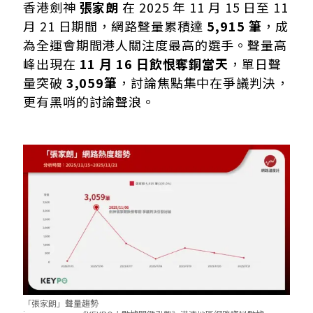
三、體現香港精神 創最佳成績
香港劍神
張家朗
在 2025 年 11 月 15 日至 11
四、超越個人比賽勝負 香港體壇重要象徵
月 21 日期間，網路聲量累積達
5,915 筆
，成
為全運會期間港人關注度最高的選手。聲量高
峰出現在
11 月 16 日飲恨奪銅當天
，單日聲
量突破
3,059筆
，討論焦點集中在爭議判決，
更有黑哨的討論聲浪。
「張家朗」聲量趨勢