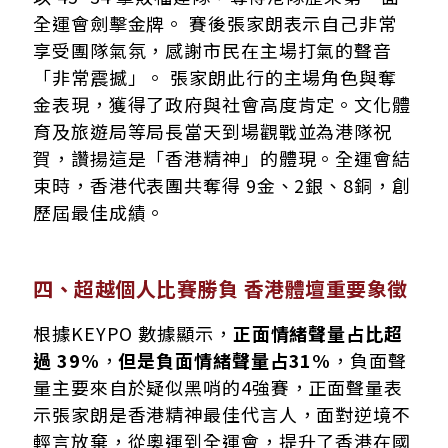
全運會劍擊金牌。 賽後張家朗表示自己非常
享受團隊氣氛，感謝市民在主場打氣的聲音
「非常震撼」。 張家朗此行的主場角色與奪
金表現，獲得了政府與社會高度肯定。文化體
育及旅遊局等局長當天到場觀戰並為港隊祝
賀，讚揚這是「香港精神」的體現。全運會結
束時，香港代表團共奪得 9金、2銀、8銅，創
歷屆最佳成績。
四、超越個人比賽勝負 香港體壇重要象徵
根據KEYPO 數據顯示，
正面情緒聲量占比超
過 39%
，
但是負面情緒聲量占31%
，負面聲
量主要來自於疑似黑哨的4強賽，正面聲量表
示張家朗是香港精神最佳代言人，面對逆境不
輕言放棄，從奧運到全運會，提升了香港在國