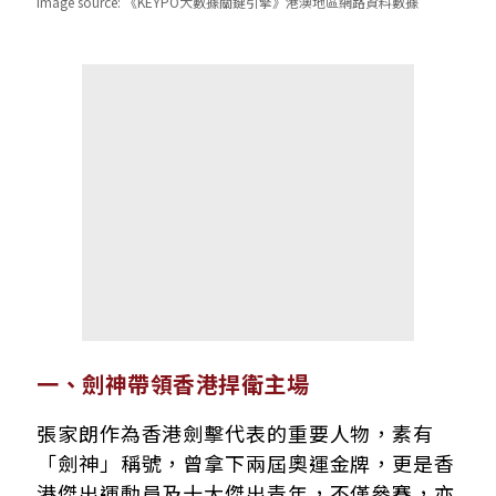
image source:
《KEYPO大數據關鍵引擎》港澳地區網路資料數據
一、劍神帶領香港捍衛主場
張家朗作為香港劍擊代表的重要人物，素有
「劍神」稱號，曾拿下兩屆奧運金牌，更是香
港傑出運動員及十大傑出青年，不僅參賽，亦