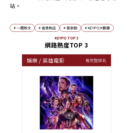
站。
#
一週熱文
#
香港熱話
#
張家朗
#
KEYPO大數據
KEYPO TOP 3
網路熱度TOP 3
娛樂
/
英雄電影
看完整排名