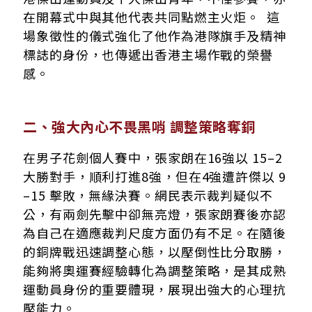
在開幕式中與其他代表共同點燃主火炬。 這
場象徵性的儀式強化了他作為港隊旗手及精神
標誌的身份，也傳遞出香港主場作戰的榮譽
感。
二、強大內心不畏黑哨 調整策略奪銅
在男子花劍個人賽中，張家朗在16強以 15–2
大勝對手，順利打進8強，但在4強遭許傑以 9
–15 擊敗，無緣決賽。網民表示裁判疑似不
公，有兩劍先擊中卻無亮燈，張家朗賽後亦認
為自己在適應裁判尺度方面仍有不足。在隨後
的銅牌戰迅速調整心態，以壓倒性比分取勝，
能夠將奧運賽經驗轉化為調整策略，是其成熟
運動員身份的重要體現，展現出強大的心理抗
壓能力。