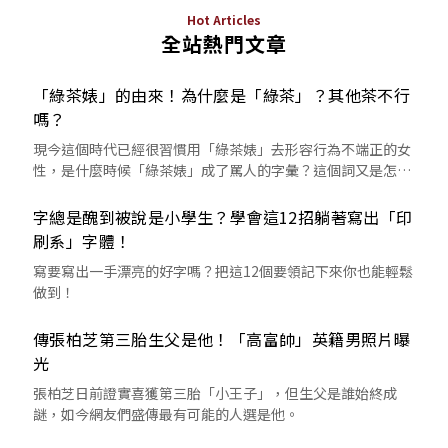
Hot Articles
全站熱門文章
「綠茶婊」的由來！為什麼是「綠茶」？其他茶不行
嗎？
現今這個時代已經很習慣用「綠茶婊」去形容行為不端正的女
性，是什麼時候「綠茶婊」成了罵人的字彙？這個詞又是怎麼
來的呢？
字總是醜到被說是小學生？學會這12招躺著寫出「印
刷系」字體！
寫要寫出一手漂亮的好字嗎？把這12個要領記下來你也能輕鬆
做到！
傳張柏芝第三胎生父是他！「高富帥」英籍男照片曝
光
張柏芝日前證實喜獲第三胎「小王子」，但生父是誰始終成
謎，如今網友們盛傳最有可能的人選是他。