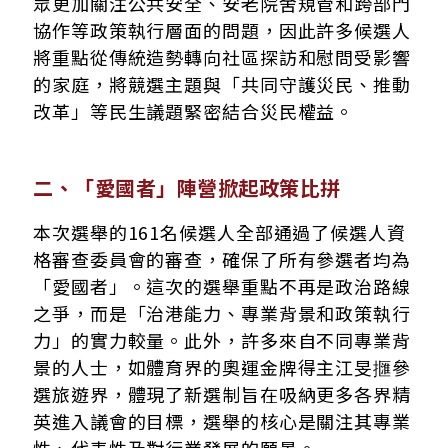
眾更加關注公共安全、安老院舍規管和跨部門
協作等政策執行層面的問題，因此許多候選人
將重點從傳統造勢轉向社區探訪和慰問受影響
的家庭，將競選主題與「共同守護災民、推動
改革」等民生議題緊密結合災民權益。
二、「愛國者」陣營掀起政策比拼
本次選舉的161名候選人全部通過了候選人資
格審查委員會的審查，確保了所有參選者均為
「愛國者」。這次的選舉重點不再是政治路線
之爭，而是「治港能力、專業背景和政策執行
力」的實力較量。此外，許多來自不同專業背
景的人士，如體育界的奧運金牌得主江旻擓參
選旅遊界，體現了新選制旨在吸納更多各界精
英進入議會的目標，選舉的核心是關注其專業
性、代表性及對行業發展的願景。