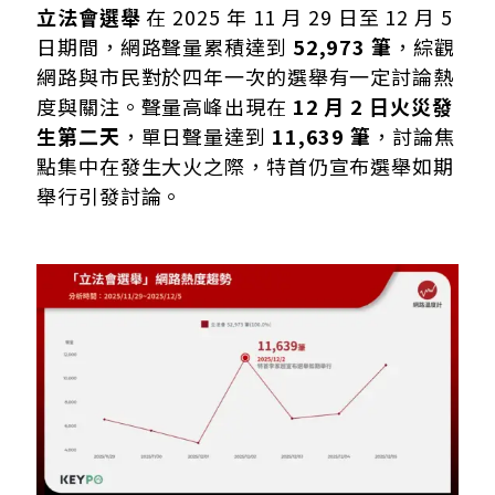
二、「愛國者」陣營掀起政策比拼
立法會選舉
在 2025 年 11 月 29 日至 12 月 5
三、直選選情進入「配票決勝」
日期間，網路聲量累積達到
52,973 筆
，綜觀
四、投票率考驗 選管會加碼呼籲市民盡責投票
網路與市民對於四年一次的選舉有一定討論熱
度與關注。聲量高峰出現在
12 月 2 日火災發
生第二天
，單日聲量達到
11,639 筆
，討論焦
點集中在發生大火之際，特首仍宣布選舉如期
舉行引發討論。