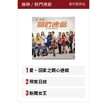
娛樂
/
熱門港劇
看完整排名
1
愛‧回家之開心速遞
2
飛常日誌
3
新聞女王