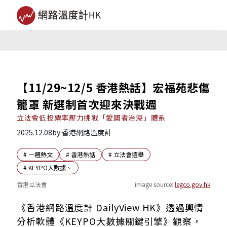
【11/29~12/5 香港熱話】宏福苑悲傷
籠罩 新選制首次迎來決戰週
立法會低投票率壓力挑戰「愛國者治港」體系
2025.12.08
by
香港網路溫度計
#
一週熱文
#
香港熱話
#
立法會選舉
#
KEYPO大數據、
香港立法會
image source:
legco.gov.hk
本次選情的熱門關鍵議題
《香港網路溫度計 DailyView HK》透過輿情
一、大火影響選戰 考驗候選人應變力
分析軟體《KEYPO大數據關鍵引擎》觀察，