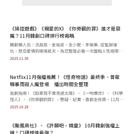
《操控遊戲》《親愛的X》《你旁觀的罪》誰才是惡
魔？11月韓劇口碑排行榜揭曉
韓劇懶人包︱池昌旭、金裕貞、全少妮、李瑜美...從監獄復
仇、禁忌愛情到絕境弒夫，為您整理必看一次盤點人性極限的
神劇亮點。
2025.11.30
Netflix11月強檔推薦！《怪奇物語》最終季、曾敬
驊暴雨殺人魔登場 播出時間全整理
追劇指南！《如果我不曾見過太陽》、《一吻爆炸》、《科學
怪人》、《你旁觀的罪》，懸疑、紀實、喜劇全收錄，11月
Netflix最新片單快收藏！
2025.10.28
《颱風商社》、《許願吧，精靈》 10月韓劇強檔上
線！口碑榜誰最強？