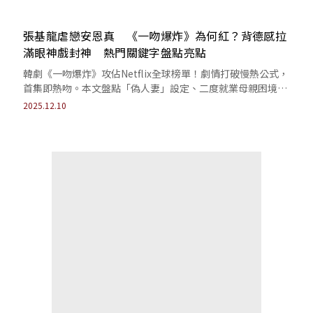
張基龍虐戀安恩真 《一吻爆炸》為何紅？背德感拉
滿眼神戲封神 熱門關鍵字盤點亮點
韓劇《一吻爆炸》攻佔Netflix全球榜單！劇情打破慢熱公式，
首集即熱吻。本文盤點「偽人妻」設定、二度就業母親困境、
南宮珉客串等入坑亮點。
2025.12.10