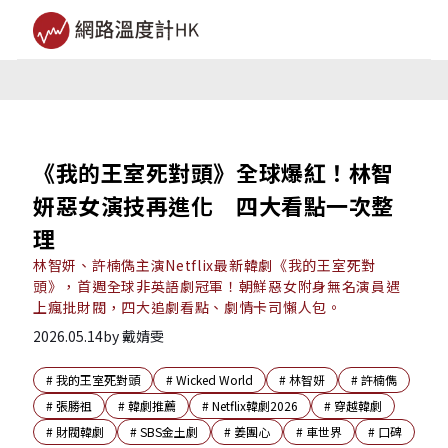
《我的王室死對頭》全球爆紅！林智
妍惡女演技再進化 四大看點一次整
理
林智妍、許楠儁主演Netflix最新韓劇《我的王室死對
頭》，首週全球非英語劇冠軍！朝鮮惡女附身無名演員遇
上瘋批財閥，四大追劇看點、劇情卡司懶人包。
2026.05.14
by
戴婧雯
#
我的王室死對頭
#
Wicked World
#
林智妍
#
許楠儁
#
張勝祖
#
韓劇推薦
#
Netflix韓劇2026
#
穿越韓劇
#
財閥韓劇
#
SBS金土劇
#
姜團心
#
車世界
#
口碑