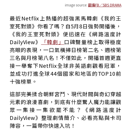
image source:
翻攝FB／SBS DRAMA
朝鮮妖女穿越現代！遇上資本主義怪物展開相愛相殺
最近Netflix上熱播的超強黑馬韓劇《我的王
看點一：穿越、財閥、惡女三大元素一次到位
室死對頭》你看了嗎？自5月8日強勢開播後，
看點二：林智妍惡女演技再進化 一人分飾兩角
《我的王室死對頭》便迅速在《網路溫度計
看點三：許楠儁瘋批財閥打破霸總老梗
DailyView》
「韓劇」
口碑聲量榜上取得極度
看點四：精彩配角陣容撐起全劇厚度
亮眼的表現，一口氣橫掃日榜第二名、週榜第
開播成績亮眼！穩坐Netflix全球冠軍、網友好評不斷
三名與月榜第八名！不僅如此，開播首週更直
接一舉奪下Netflix全球非英語劇觀看冠軍，
並成功打進全球44個國家和地區的TOP10前
十強榜單。
這部完美揉合朝鮮宮鬥、現代財閥與奇幻穿越
元素的浪漫喜劇，到底有什麼驚人魔力能讓觀
眾一集接一集欲罷不能？《網路溫度計
DailyView》整理劇情簡介、必看亮點與卡司
陣容，一篇帶你快速入坑！