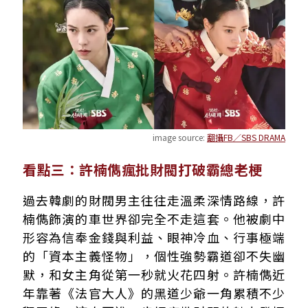
image source:
翻攝FB／SBS DRAMA
看點三：許楠儁瘋批財閥打破霸總老梗
過去韓劇的財閥男主往往走溫柔深情路線，許
楠儁飾演的車世界卻完全不走這套。他被劇中
形容為信奉金錢與利益、眼神冷血、行事極端
的「資本主義怪物」，個性強勢霸道卻不失幽
默，和女主角從第一秒就火花四射。許楠儁近
年靠著《法官大人》的黑道少爺一角累積不少