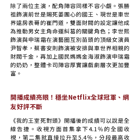
除了兩位主演，配角陣容同樣不容小覷。張勝
祖飾演前世是賜死姜團心的國王、現世是車世
界遠房表哥的崔門道，雙面財閥的設定讓他成
為推動男女主角命運糾葛的關鍵角色；李世熙
飾演與申瑞霜在演藝圈互別苗頭的頂級女演員
尹智孝，蔡書安則飾演被安排與車世界相親的
財閥千金，再加上國民媽媽金海淑飾演申瑞霜
的奶奶，整體卡司陣容厚實讓戲劇層次更加豐
富。
開播成績亮眼！穩坐Netflix全球冠軍、網
友好評不斷
《我的王室死對頭》開播後的成績可以說是全
線告捷。收視方面首集拿下4.1％的全國收
視，第二集就直接拉升至5.4％，分段最高收