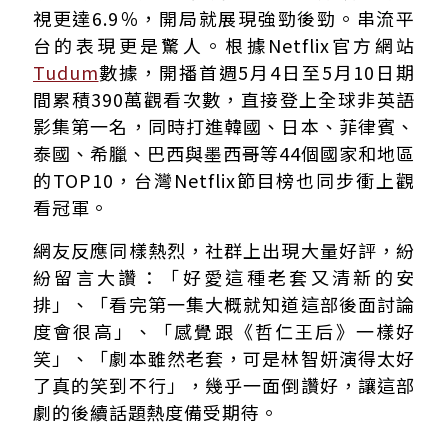
視更達6.9％，開局就展現強勁後勁。串流平
台的表現更是驚人。根據Netflix官方網站
Tudum
數據，開播首週5月4日至5月10日期
間累積390萬觀看次數，直接登上全球非英語
影集第一名，同時打進韓國、日本、菲律賓、
泰國、希臘、巴西與墨西哥等44個國家和地區
的TOP10，台灣Netflix節目榜也同步衝上觀
看冠軍。
網友反應同樣熱烈，社群上出現大量好評，紛
紛留言大讚：「好愛這種老套又清新的安
排」、「看完第一集大概就知道這部後面討論
度會很高」、「感覺跟《哲仁王后》一樣好
笑」、「劇本雖然老套，可是林智妍演得太好
了真的笑到不行」，幾乎一面倒讚好，讓這部
劇的後續話題熱度備受期待。