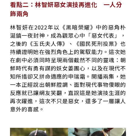
看點二：林智妍惡女演技再進化 一人分
飾兩角
林智妍在2022年以《黑暗榮耀》中的惡角朴
涎鎮一夜封神，成為觀眾心中「惡女代表」，
之後的《玉氏夫人傳》、《國民死刑投票》也
持續證明她在強烈角色上的駕馭能力。這次她
在劇中必須同時呈現兩個截然不同的靈魂：朝
鮮時代有勇有謀的妖女姜團心，以及在現代不
知所措卻又拼命適應的申瑞霜。開播兩集，她
一本正經說出朝鮮腔調、面對現代事物傻眼的
反應就已讓網友笑翻，直說這是她演技生涯的
再次躍進，這次不只是惡女，還多了一層讓人
意外的喜感。