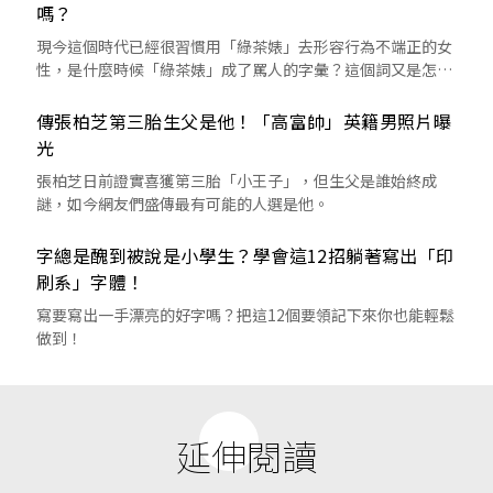
嗎？
現今這個時代已經很習慣用「綠茶婊」去形容行為不端正的女
性，是什麼時候「綠茶婊」成了罵人的字彙？這個詞又是怎麼
來的呢？
傳張柏芝第三胎生父是他！「高富帥」英籍男照片曝
光
張柏芝日前證實喜獲第三胎「小王子」，但生父是誰始終成
謎，如今網友們盛傳最有可能的人選是他。
字總是醜到被說是小學生？學會這12招躺著寫出「印
刷系」字體！
寫要寫出一手漂亮的好字嗎？把這12個要領記下來你也能輕鬆
做到！
延伸閱讀