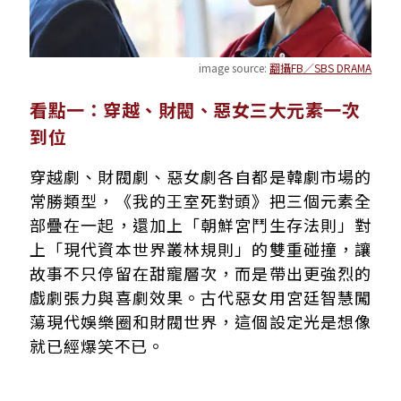
image source:
翻攝FB／SBS DRAMA
看點一：穿越、財閥、惡女三大元素一次
到位
穿越劇、財閥劇、惡女劇各自都是韓劇市場的
常勝類型，《我的王室死對頭》把三個元素全
部疊在一起，還加上「朝鮮宮鬥生存法則」對
上「現代資本世界叢林規則」的雙重碰撞，讓
故事不只停留在甜寵層次，而是帶出更強烈的
戲劇張力與喜劇效果。古代惡女用宮廷智慧闖
蕩現代娛樂圈和財閥世界，這個設定光是想像
就已經爆笑不已。