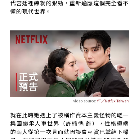
代宮廷裡練就的狠勁，重新適應這個完全看不
懂的現代世界。
video source:
YT／Netflix Taiwan
就在此時她遇上了被稱作資本主義怪物的嵯一
集團繼承人車世界（許楠儁 飾），性格極端
的兩人從第一次見面就因誤會互賞巴掌結下樑