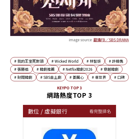
image source:
翻攝FB／SBS DRAMA
#
我的王室死對頭
#
Wicked World
#
林智妍
#
許楠儁
#
張勝祖
#
韓劇推薦
#
Netflix韓劇2026
#
穿越韓劇
#
財閥韓劇
#
SBS金土劇
#
姜團心
#
車世界
#
口碑
KEYPO TOP 3
網路熱度TOP 3
數位
/
虛擬銀行
看完整排名