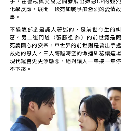
子，在警戒與交易之間發展出嫌惡CP的強烈
化學反應，展開一段宛如戰爭般激烈的愛情故
事。
不過這部劇最讓人著迷的，是前世今生的糾
葛。男二崔門道（張勝祖 飾）的前世竟是賜
死姜團心的安宗，車世界的前世則是曾出手拯
救她的恩人。三人跨越時空的命運糾葛讓這場
現代羅曼史更添懸念，絕對讓人一集接一集停
不下來。