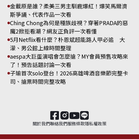
金載原是誰？柔美三男主馴鹿爆紅！爆笑馬爾濟
斯爭議、代表作品一次看
Ching Chong為何是種族歧視？穿著PRADA的惡
魔2掀拒看潮？網友正負評一次看懂
5月Netflix看什麼？朴恩斌超能路人甲必追 大
濛、男公館上線時間整理
aespa大巨蛋演唱會怎麼搶？MY會員預售攻略來
了！預告話題討論一次看
子瑜首次solo登台！2026高雄啤酒音樂節完整卡
司、搶票時間完整攻略
關於我們
聯絡我們
服務條款
隱私權政策