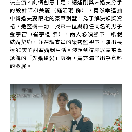
袂主演。劇情創意十足，講述剛與未婚夫分手
的設計師柳美麗（庭沼珉 飾），竟然幸運抽
中新婚夫妻限定的豪華別墅！為了解決領獎資
格，她靈機一動，找來一位與前任同名的男子
金宇宙（崔宇植 飾），兩人必須簽下一紙假
結婚契約，並在調查員的嚴密監視下，演出長
達90天的甜蜜婚姻生活。沒想到這場以豪宅為
誘餌的「先婚後愛」戲碼，竟充滿了出乎意料
的發展。