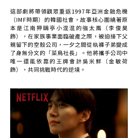
這部劇將帶領觀眾重返1997年亞洲金融危機
（IMF時期）的韓國社會，故事核心圍繞著原
本是江南狎鷗亭小混混的強太風（李俊昊
飾），在家族事業面臨破產之際，被迫接下父
親留下的空殼公司，一夕之間從紈褲子弟變成
了身無分文的「菜鳥社長」。他將攜手公司中
唯一還能依靠的王牌會計吳米鮮（金敏荷
飾），共同挑戰時代的逆境。