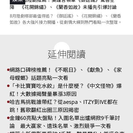
降 《花開錦繡》、《蘭香如故》未播先引爆討論
8月陸劇哪部最值得追？ 《御廷謠》、《花開錦繡》、《蘭香
如故》各大強片接力開播，從劇情大綱到熱門看點一次整理。
延伸閱讀
網路口碑榜推薦！《不眠日》、《獻魚》、《家
母螳螂》話題亮點一次看
「卡比寶寶吃水餃」是什麼梗？《中文怪物》爆
紅！大數據揭聲量暴漲3原因
哈吉馬挑戰誰帶紅？從aespa、ITZY到IVE都在
跳！舊歌翻紅出圈三原因揭密
金鐘60亮點大盤點！入圍名單出爐網掀9千筆討
論 最大贏家、遺珠名單、激烈競爭一次看