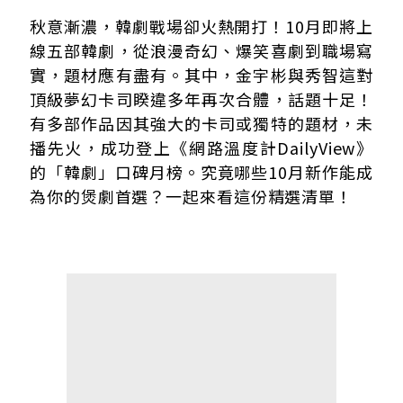
未播先熱！搶佔「韓劇」口碑月榜的三部話題作
秋意漸濃，韓劇戰場卻火熱開打！10月即將上
更多值得期待的10月必追韓劇
線五部韓劇，從浪漫奇幻、爆笑喜劇到職場寫
實，題材應有盡有。其中，金宇彬與秀智這對
頂級夢幻卡司睽違多年再次合體，話題十足！
有多部作品因其強大的卡司或獨特的題材，未
播先火，成功登上《網路溫度計DailyView》
的「韓劇」口碑月榜。究竟哪些10月新作能成
為你的煲劇首選？一起來看這份精選清單！