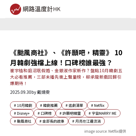
《颱風商社》、《許願吧，精靈》 10
月韓劇強檔上線！口碑榜誰最強？
崔宇植和庭沼珉假婚、金銀淑作家新作？盤點10月韓劇五
大必看推薦，三部未播先衝上聲量榜，柳承龍新戲回歸引
爆期待！
2025.09.30
by
戴婧雯
#
10月韓劇
#
韓劇推薦
#
追劇清單
#
Netflix
#
Disney+
#
口碑榜
#
許願吧精靈
#
宇宙MARRY ME
#
颱風商社
#
金部長的故事
#
月亮在江邊流淌
image source:
Netflix提供