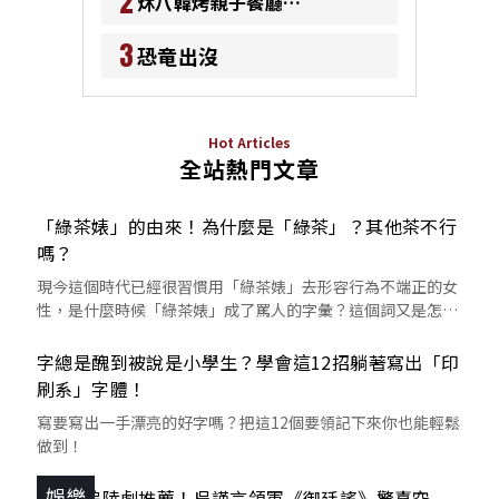
2
炑八韓烤親子餐廳
Meokbang BBQ Kidzone
3
恐竜出沒
Hot Articles
全站熱門文章
「綠茶婊」的由來！為什麼是「綠茶」？其他茶不行
嗎？
現今這個時代已經很習慣用「綠茶婊」去形容行為不端正的女
性，是什麼時候「綠茶婊」成了罵人的字彙？這個詞又是怎麼
來的呢？
字總是醜到被說是小學生？學會這12招躺著寫出「印
刷系」字體！
寫要寫出一手漂亮的好字嗎？把這12個要領記下來你也能輕鬆
做到！
娛樂
8月必追陸劇推薦！吳謹言領軍《御廷謠》驚喜空