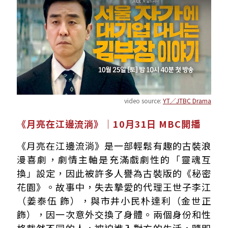
video source:
YT／JTBC Drama
《月亮在江邊流淌》｜10月31日 MBC開播
《月亮在江邊流淌》是一部輕鬆有趣的古裝浪
漫喜劇，劇情主軸是充滿戲劇性的「靈魂互
換」設定，因此被許多人譽為古裝版的《秘密
花園》。故事中，失去摯愛的代理王世子李江
（姜泰伍 飾），與市井小民朴達利（金世正
飾），因一次意外交換了身體。兩個身份和性