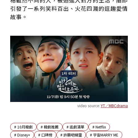
格截然不同的人，被迫進入對方的生活，隨即
引發了一系列笑料百出、火花四濺的逗趣愛情
故事。
video source:
YT／MBCdrama
#
10月韓劇
#
韓劇推薦
#
追劇清單
#
Netflix
#
Disney+
#
口碑榜
#
許願吧精靈
#
宇宙MARRY ME