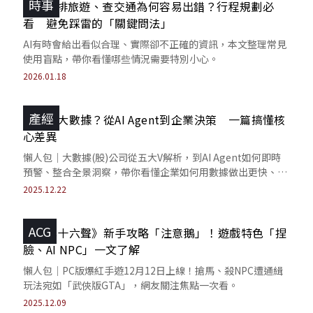
時事
用AI安排旅遊、查交通為何容易出錯？行程規劃必
看 避免踩雷的「關鍵問法」
AI有時會給出看似合理、實際卻不正確的資訊，本文整理常見
使用盲點，帶你看懂哪些情況需要特別小心。
2026.01.18
產經
什麼是大數據？從AI Agent到企業決策 一篇搞懂核
心差異
懶人包｜大數據(股)公司從五大V解析，到AI Agent如何即時
預警、整合全景洞察，帶你看懂企業如何用數據做出更快、更
可信的智慧決策。
2025.12.22
ACG
《燕雲十六聲》新手攻略「注意鵝」！遊戲特色「捏
臉、AI NPC」一文了解
懶人包｜PC版爆紅手遊12月12日上線！搶馬、殺NPC遭通緝
玩法宛如「武俠版GTA」，網友關注焦點一次看。
2025.12.09