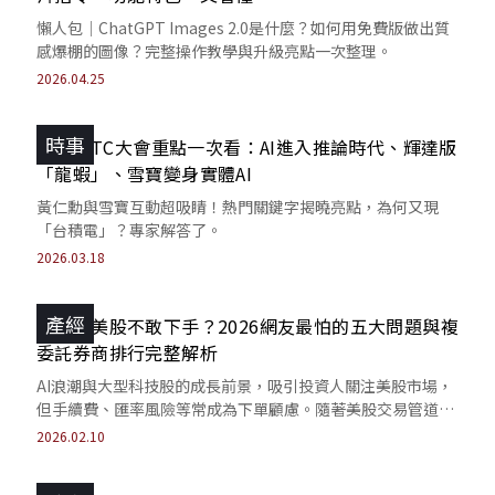
懶人包｜ChatGPT Images 2.0是什麼？如何用免費版做出質
感爆棚的圖像？完整操作教學與升級亮點一次整理。
2026.04.25
時事
2026GTC大會重點一次看：AI進入推論時代、輝達版
「龍蝦」、雪寶變身實體AI
黃仁勳與雪寶互動超吸睛！熱門關鍵字揭曉亮點，為何又現
「台積電」？專家解答了。
2026.03.18
產經
想投資美股不敢下手？2026網友最怕的五大問題與複
委託券商排行完整解析
AI浪潮與大型科技股的成長前景，吸引投資人關注美股市場，
但手續費、匯率風險等常成為下單顧慮。隨著美股交易管道與
券商服務日益多元，相關痛點逐漸獲改善。
2026.02.10