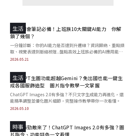
生活
2026開會筆記必備！上班族10大關鍵AI能力 你解
鎖了幾個？
一分鐘診斷：你的AI能力是否達到升遷線？資訊歸納、重點擷
取、視覺表達到脈絡梳理...盤點高效上班族必備的AI應用能
力。
2026.05.21
生活
ChatGPT生圖功能超越Gemini？免出國也能一鍵生
成各國服飾造型 圖片指令教學一文掌握
ChatGPT Images 2.0有多強？不只文字生成能力再進化，還
能精準調整並優化圖片細節，完整操作教學帶你一次看懂。
2026.05.10
時事
Gemini勁敵來了！ChatGPT Images 2.0有多強？圖
片指令、功能特色一文看懂