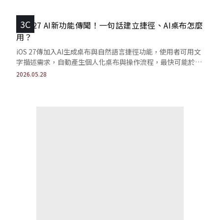
3C
iOS 27 AI新功能傳聞！一句話建立捷徑、AI桌布怎麼
用？
iOS 27傳加入AI生成桌布與自然語言捷徑功能，使用者可用文
字描述需求，自動產生個人化桌布與操作流程，最快可能於
WWDC 2026亮相。
2026.05.28