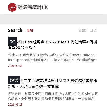
Search_
文章
口碑
#
AI
3C
AirPods Ultra疑現身iOS 27 Beta！內建鏡頭AI耳機
有望2027登場？
代號B790曝光雙側視覺感測功能，未來可望成為Siri與Apple
Intelligence的全新感知入口，蘋果正布局下一代環境感知AI
生態系。
2026.07.09
娛樂
教宗都開口了！好萊塢擋得住AI嗎？馬斌解析奧斯卡
新規、人類演員危機一文看懂
名家專欄｜教宗良十四世首份通諭《偉大的人性》將AI列為核
心議題，好萊塢則祭出奧斯卡新規防堵AI演員，一次看懂AI如
何改變影視產業與人類未來。
2026.06.18