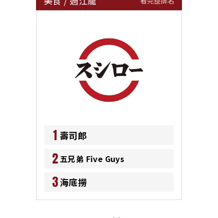
美食
/
過江龍
看完整排名
1
壽司郎
2
五兄弟 Five Guys
3
海底撈