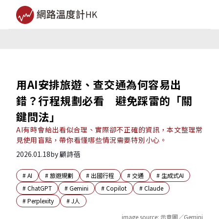
用AI安排旅遊、查交通為何容易出
錯？行程規劃必看 避免踩雷的「關
鍵問法」
AI有時會給出看似合理、實際卻不正確的資訊，本文整理常
見使用盲點，帶你看懂哪些情況需要特別小心。
2026.01.18
by
顧詩蓓
#
AI
#
旅遊規劃
#
出國行程
#
交通
#
生成式AI
#
ChatGPT
#
Gemini
#
Copilot
#
Claude
#
Perplexity
#
J人
image source:
示意圖／Gemini