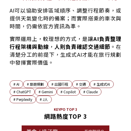
AI可以協助安排區域順序、調整行程節奏，或
提供天氣變化時的備案；而實際搭乘的車次與
時間，仍需依官方資訊為準。
實際運用上，較理想的方式，是讓
AI負責整理
行程架構與動線
，
人則負責確認交通細節
。在
清楚分工的前提下，生成式AI才能在旅行規劃
中發揮實際價值。
#
AI
#
旅遊規劃
#
出國行程
#
交通
#
生成式AI
#
ChatGPT
#
Gemini
#
Copilot
#
Claude
#
Perplexity
#
J人
KEYPO TOP 3
網路熱度TOP 3