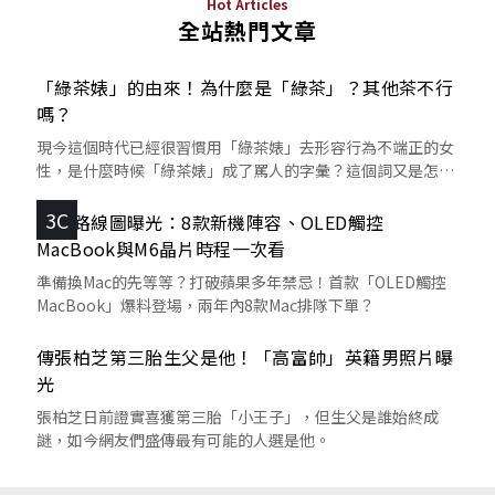
Hot Articles
全站熱門文章
「綠茶婊」的由來！為什麼是「綠茶」？其他茶不行
嗎？
現今這個時代已經很習慣用「綠茶婊」去形容行為不端正的女
性，是什麼時候「綠茶婊」成了罵人的字彙？這個詞又是怎麼
來的呢？
3C
蘋果路線圖曝光：8款新機陣容、OLED觸控
MacBook與M6晶片時程一次看
準備換Mac的先等等？打破蘋果多年禁忌！首款「OLED觸控
MacBook」爆料登場，兩年內8款Mac排隊下單？
傳張柏芝第三胎生父是他！「高富帥」英籍男照片曝
光
張柏芝日前證實喜獲第三胎「小王子」，但生父是誰始終成
謎，如今網友們盛傳最有可能的人選是他。