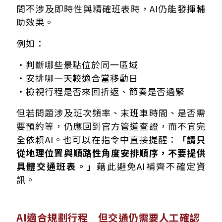
問不涉及即時性與精確班表時，AI仍能發揮輔
助效果。
例如：
・判斷哪些景點位於同一區域
・安排哪一天較適合當移動日
・檢視行程是否來回折返、節奏是否過緊
但若問題涉及班次頻率、末班車時間、是否需
要預約等，仍應回到官方管道查證，而不宜完
全依賴AI。也可以在指令中直接提醒：
「請只
從地理位置與順路性角度安排順序，不要提供
具體交通班表。」
藉此避免AI補齊不確定資
訊。
AI適合規劃行程 但交通仍需要人工確認