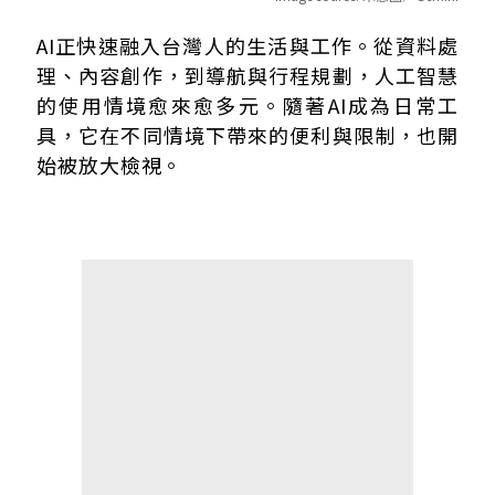
台灣人如何用AI幫助工作？最新報告出爐
AI正快速融入台灣人的生活與工作。從資料處
交通成為台灣人最常用的AI應用
理、內容創作，到導航與行程規劃，人工智慧
交通為何成為AI使用大宗？準確度問題也隨之浮現
的使用情境愈來愈多元。隨著AI成為日常工
「怎麼搭最方便？」這類提問容易讓AI亂拼湊資訊
具，它在不同情境下帶來的便利與限制，也開
如果真的想讓AI協助規劃交通 哪些情況比較適合？
始被放大檢視。
AI適合規劃行程 但交通仍需要人工確認