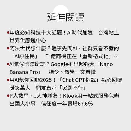
延伸閱讀
年度必知科技十大話題！AI時代加速 台灣站上
世界供應鏈中心
阿法世代想什麼？遇事先問AI、社群只看不發的
「AI原住民」 千億商機正在「重新格式化」行
銷規則
AI氣候卡怎麼玩？Google推出超強大「Nano
Banana Pro」 指令、教學一文看懂
用AI幫你回顧2025！「Chat GPT挑戰」戳心回覆
暖哭萬人 網友直呼「哭到不行」
P人救星、J人神隊友！Klook用一站式服務包辦
出國大小事 信任度一年暴增67.6％