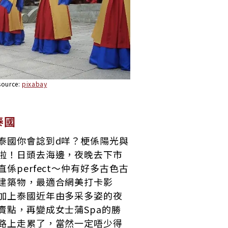
source:
pixabay
 泰國
泰國你會諗到d咩？梗係陽光與
啦！日頭去海邊，夜晚去下市
直係perfect～仲有好多古色古
建築物，最適合網美打卡影
加上泰國近年由多采多姿的夜
賣點，再變成女士蒲Spa的勝
路上走累了，當然一定唔少得