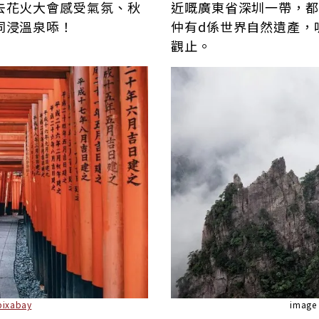
去花火大會感受氣氛、秋
近嘅廣東省深圳一帶，都
同浸溫泉㖭！
仲有d係世界自然遺產，
觀止。
pixabay
image 