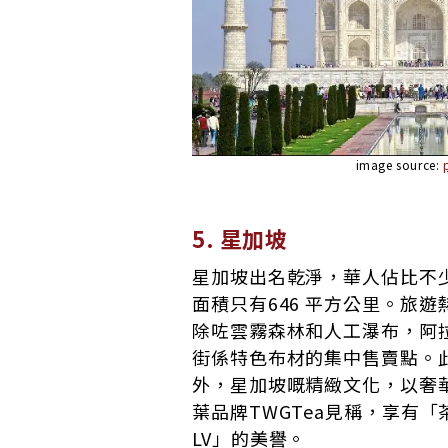
image source:
5. 星加坡
星加坡出名乾淨，華人佔比不
面積只有646 平方公里。旅遊
除咗雲霧森林和人工瀑布，阿
街係特色布材的集中售賣點。
外，星加坡嘅精緻文化，以奢
葉品牌TWGTea見稱，享有「
LV」的美譽。