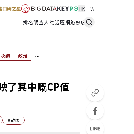
HK
TW
排名調查
人氣話題
網路熱度
永續
政治
映了其中嘅CP值
#
韓國