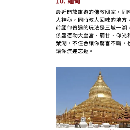
10. 緬甸
最近開放旅遊的佛教國家，同
人神秘，同時教人回味的地方
前緬甸普遍的玩法是三城一湖
係曼德勒大皇宮、蒲甘、仰光
萊湖，不僅會讓你驚喜不斷，
讓你流連忘返。