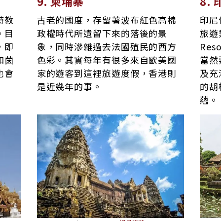
9. 柬埔寨
8.
時教
古老的國度，存留著波布紅色高棉
印尼
。目
政權時代所遺留下來的落後的景
旅遊
，即
象，同時滲雜過去法國殖民的西方
Re
和茵
色彩。其實每年有很多來自歐美國
當然
也會
家的遊客到這裡旅遊度假，香港則
及充
是近幾年的事。
的胡
蘊。