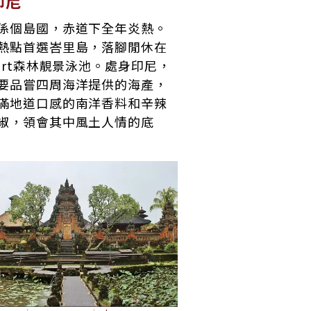
 印尼
係個島國，赤道下全年炎熱。
熱點首選峇里島，落腳閒休在
sort森林靚景泳池。處身印尼，
要品嘗四周海洋提供的海產，
滿地道口感的南洋香料和辛辣
椒，領會其中風土人情的底