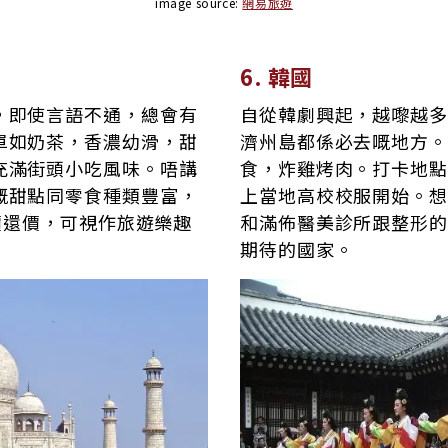
image source:
網易旅遊
6. 韓國
，即使言語不通，總會有
自從韓劇興起，越嚟越多
單如奶茶，香濃幼滑，甜
濟州島都係必去嘅地方。
充滿街頭小吃風味。唔講
食，炸雞烤肉。打卡地點
嘅甜點同零食種類豐富，
上當地高校校服開始。想
討價還價，可視作旅遊樂趣
和滿佈醫美診所跟整形的
期待的國家。