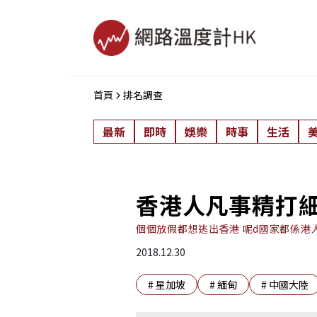
首頁
排名調查
最新
即時
娛樂
時事
生活
香港人凡事精打細
個個放假都想逃出香港 呢d國家都係港
2018.12.30
#
星加坡
#
緬甸
#
中國大陸