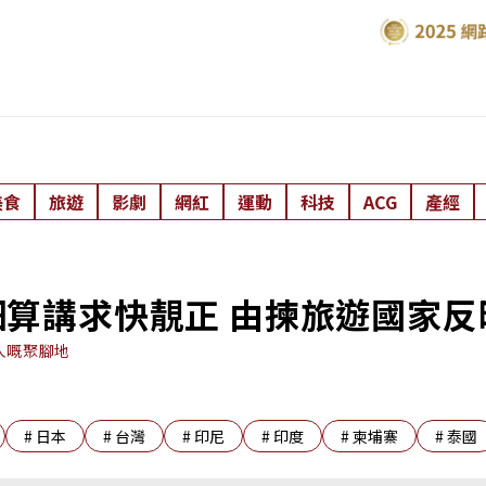
美食
旅遊
影劇
網紅
運動
科技
ACG
產經
算講求快靚正 由揀旅遊國家反
人嘅聚腳地
#
日本
#
台灣
#
印尼
#
印度
#
柬埔寨
#
泰國