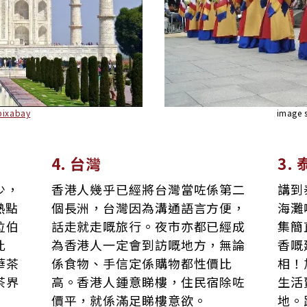
pixabay
image 
4. 台灣
3.
少，
香港人幾乎已經將台灣當咗係第二
講到
熱點
個長洲，台灣因為溝通語言方便，
海灘
拉伯
話走就走嘅旅行。夜市亦都已經成
集簡
此
為香港人一定會到訪嘅地方，無論
香嘅
華茶
係食物、手信定係購物都性價比
相！
茶界
高。香港人鍾意睇樓，住民宿除咗
生活
價平，就係滿足睇樓意欲。
地。