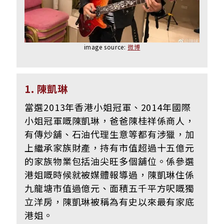
image source:
微博
1. 陳凱琳
當選2013年香港小姐冠軍、2014年國際
小姐冠軍嘅陳凱琳，爸爸陳桂祥係商人，
有傳炒舖、石油代理生意等都有涉獵，加
上繼承家族財產，持有市值超過十五億元
的家族物業包括油尖旺多個舖位。係參選
港姐嘅時候就被媒體報導過，陳凱琳住係
九龍塘市值過億元、面積五千平方呎嘅獨
立洋房，陳凱琳被稱為有史以來最有家底
港姐。