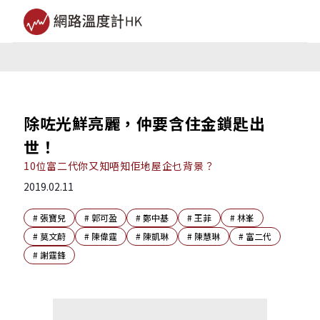
除咗光鮮亮麗，仲要含住金鎖匙出
世！
10位富二代你又知唔知佢地屋企乜背景？
2019.02.11
#
張寶兒
#
郭可盈
#
鄭中基
#
王菲
#
林峯
#
莫文蔚
#
陳偉霆
#
陳凱琳
#
陳慧琳
#
富二代
#
謝霆鋒