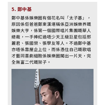
5. 鄭中基
鄭中基係娛樂圈有個花名叫「太子基」，
原因係佢爸爸鄭東漢堪稱係亞洲娛樂界嘅
娛樂大亨，係第一個國際唱片集團嘅華人
總裁，一手捧紅過唔少天王級巨星包括鄧
麗君、張國榮、張學友等人。不過鄭中基
亦唔係靠屋企上位，而係憑住自己嘅歌唱
才藝同喜劇細胞係娛樂圈闖出一片天，完
全無富二代嘅架子。