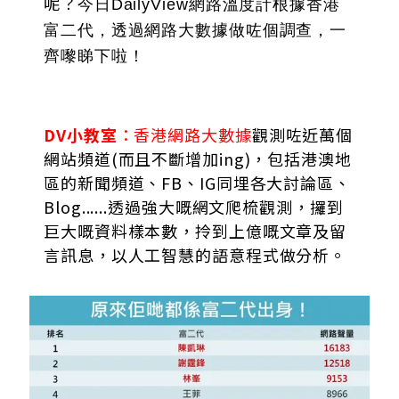
呢？
今日DailyView網路溫度計根據香港
富二代，透過網路大數據做咗個調查，一
齊嚟睇下啦！
DV小教室
：香港網路大數據
觀測咗近萬個
網站頻道(而且不斷增加ing)，包括港澳地
區的新聞頻道、FB、IG同埋各大討論區、
Blog......透過強大嘅網文爬梳觀測，攞到
巨大嘅資料樣本數，拎到上億嘅文章及留
言訊息，以人工智慧的語意程式做分析。