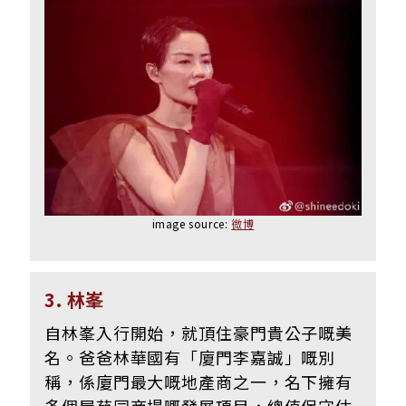
image source:
微博
3. 林峯
自林峯入行開始，就頂住豪門貴公子嘅美
名。爸爸林華國有「廈門李嘉誠」嘅別
稱，係廈門最大嘅地產商之一，名下擁有
多個屋苑同商場嘅發展項目，總值保守估