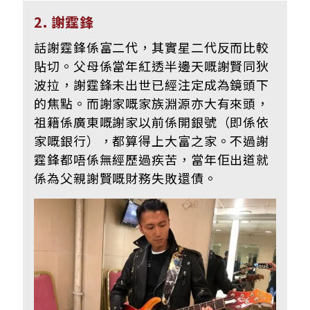
2. 謝霆鋒
話謝霆鋒係富二代，其實星二代反而比較
貼切。父母係當年紅透半邊天嘅謝賢同狄
波拉，謝霆鋒未出世已經注定成為鏡頭下
的焦點。而謝家嘅家族淵源亦大有來頭，
祖籍係廣東嘅謝家以前係開銀號（即係依
家嘅銀行），都算得上大富之家。不過謝
霆鋒都唔係無經歷過疾苦，當年佢出道就
係為父親謝賢嘅財務失敗還債。