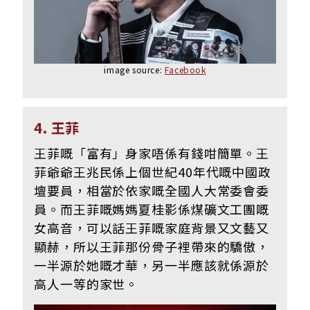
image source:
Facebook
4. 王菲
王菲嘅「富有」身家唔係有錢咁簡單。王
菲爺爺王兆民係上個世紀40年代嘅中國政
壇要員，相當於依家嘅全國人大常委會委
員。而王菲嘅媽媽夏桂影係煤礦文工團嘅
女高音，可以話王菲嘅家庭背景又文藝又
顯赫，所以王菲那份骨子裡帶來的驕傲，
一半源於她嘅才華，另一半應該就係源於
高人一等的家世。