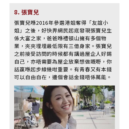
8. 張寶兒
張寶兒喺2016年參選港姐奪得「友誼小
姐」之後，好快畀網民起底發現張寶兒生
係大富之家，爸爸喺禮頓山擁有多個物
業，夾夾埋埋最低限有三億身家。張寶兒
之前接受訪問的時候都有講過屋企人好錫
自己，亦唔需要為屋企放棄想做嘅嘢，你
話贏喺起步線幾咁重要。有青春又有本錢
可以自由自在，邊個會話金錢唔係萬能。