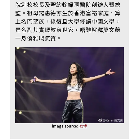
院創校校長及聖約翰婦孺醫院創辦人暨總
監。祖母羅惠德亦生於香港富裕家庭，算
上名門望族，係復旦大學修讀中國文學，
是名副其實嘅教育世家，唔難解釋莫文蔚
一身優雅嘅氣質。
image source:
微博