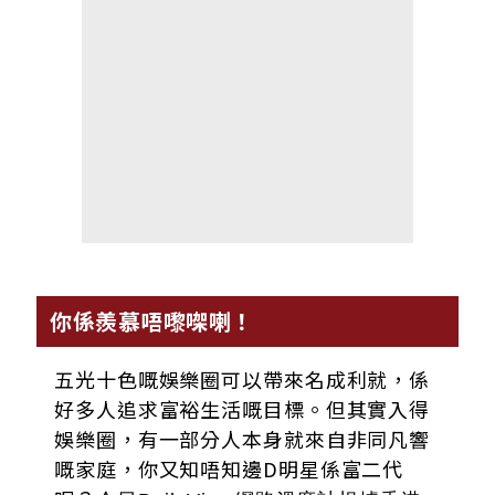
你係羨慕唔嚟㗎喇！
五光十色嘅娛樂圈可以帶來名成利就，係
好多人追求富裕生活嘅目標。但其實入得
娛樂圈，有一部分人本身就來自非同凡響
嘅家庭，你又知唔知邊D明星係富二代