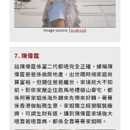
image source:
Facebook
7. 陳偉霆
話陳偉霆係富二代都唔完全正確，據稱陳
偉霆爸爸係做房地產，出世嘅時候家庭尚
算富裕，但隨住爸爸離世，家境就大不如
前。到依家屋企住跑馬地禮頓山豪宅，都
係阿哥家姐係海外歸來先帶來好轉。哥哥
係香港做船務生意，家姐獨立經營服裝廠
牌，可謂生財有道。講到陳偉霆家境強大
唔靠爸唔靠媽，都係全靠哥哥家姐啊。