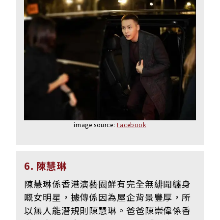
image source:
Facebook
6. 陳慧琳
陳慧琳係香港演藝圈鮮有完全無緋聞纏身
嘅女明星，據傳係因為屋企背景豐厚，所
以無人能潛規則陳慧琳。爸爸陳崇偉係香