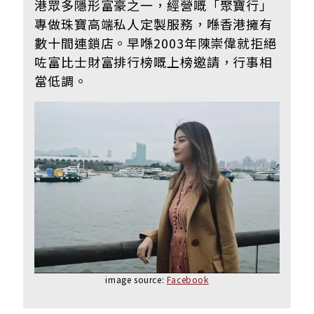
港眾多隱形富豪之一，經營嘅「聚寶行」
專做珠寶高端私人定製服務，喺香港擁有
數十間連鎖店。早喺2003年陳崇偉就拒絕
咗富比士財富排行榜嘅上榜邀請，行事相
當低調。
image source:
Facebook