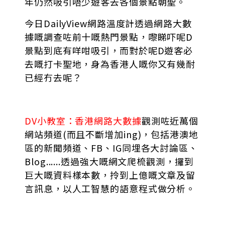
年仍然吸引唔少遊客去各個景點朝聖。
今日DailyView網路溫度計透過網路大數
據嘅調查咗前十嘅熱門景點，嚟睇吓呢D
景點到底有咩咁吸引，而對於呢D遊客必
去嘅打卡聖地，身為香港人嘅你又有幾耐
已經冇去呢？
DV小教室：香港網路大數據
觀測咗近萬個
網站頻道(而且不斷增加ing)，包括港澳地
區的新聞頻道、FB、IG同埋各大討論區、
Blog......透過強大嘅網文爬梳觀測，攞到
巨大嘅資料樣本數，拎到上億嘅文章及留
言訊息，以人工智慧的語意程式做分析。