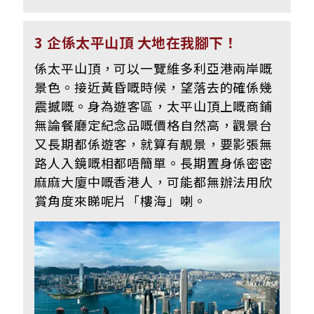
3 企係太平山頂 大地在我腳下！
係太平山頂，可以一覽維多利亞港兩岸嘅
景色。接近黃昏嘅時候，望落去的確係幾
震撼嘅。身為遊客區，太平山頂上嘅商鋪
無論餐廳定紀念品嘅價格自然高，觀景台
又長期都係遊客，就算有靚景，要影張無
路人入鏡嘅相都唔簡單。長期置身係密密
麻麻大廈中嘅香港人，可能都無辦法用欣
賞角度來睇呢片「樓海」喇。