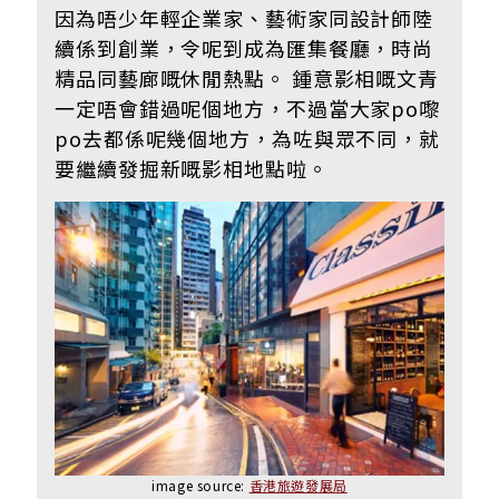
因為唔少年輕企業家、藝術家同設計師陸
續係到創業，令呢到成為匯集餐廳，時尚
精品同藝廊嘅休閒熱點。 鍾意影相嘅文青
一定唔會錯過呢個地方，不過當大家po嚟
po去都係呢幾個地方，為咗與眾不同，就
要繼續發掘新嘅影相地點啦。
image source:
香港旅遊發展局