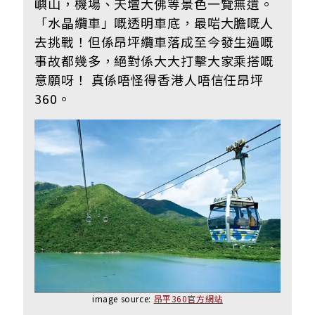
嶼山，機場、天壇大佛等景色一覽無遺。
「水晶纜車」嘅透明車底，最啱大膽嘅人
去挑戰！但係昂坪纜車落成至今發生過嘅
事故都幾多，絕對係大大打擊大家乘搭嘅
意願呀！ 真係唔怪得香港人唔信任昂坪
360。
image source:
昂平360官方網站