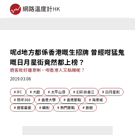
呢d地方都係香港嘅生招牌 曾經咁猛鬼
嘅日月星街竟然都上榜？
遊客就好鍾意喇，咁香港人又點睇呢？
2019.03.06
#
IFC
#
大館
#
太平山頂
#
幻彩詠香江
#
日月星街
#
昂坪360
#
香港大學
#
香港景點
#
海港城
#
遊客最愛
#
廟街
#
熱門景點
#
旅遊