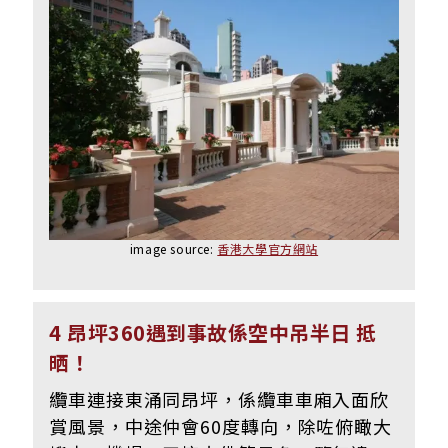
image source:
香港大學官方網站
4 昂坪360遇到事故係空中吊半日 抵
晒！
纜車連接東涌同昂坪，係纜車車廂入面欣
賞風景，中途仲會60度轉向，除咗俯瞰大