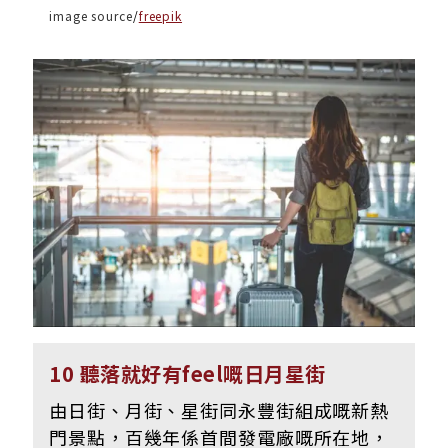
image source
/
freepik
10 聽落就好有feel嘅日月星街
由日街、月街、星街同永豐街組成嘅新熱
門景點，百幾年係首間發電廠嘅所在地，