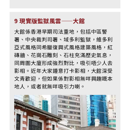
9 現實版監獄風雲——大館
大館係香港早期司法重地，包括中區警
署、中央裁判司署、域多利監獄，維多利
亞式風格同希臘復興式風格建築風格，紅
磚牆、花崗石雕刻、石柱充滿歷史氣息，
同周圍大廈形成強烈對比，吸引唔少人去
影相。近年大家鍾意打卡影相，大館深受
文青歡迎，但如果係對影相無咩興趣嘅本
地人，或者就無咩吸引力喇。