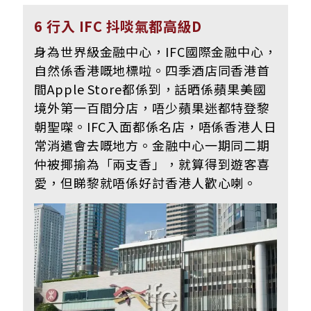
6 行入 IFC 抖啖氣都高級D
身為世界級金融中心，IFC國際金融中心，
自然係香港嘅地標啦。四季酒店同香港首
間Apple Store都係到，話晒係蘋果美國
境外第一百間分店，唔少蘋果迷都特登黎
朝聖㗎。IFC入面都係名店，唔係香港人日
常消遣會去嘅地方。金融中心一期同二期
仲被揶揄為「兩支香」，就算得到遊客喜
愛，但睇黎就唔係好討香港人歡心喇。