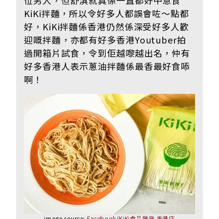
KiKi拌麵，所以令好多人都誤會咗～點都
好，KiKi拌麵係香港仍然係深受好多人歡
迎嘅拌麵，亦都有好多香港Youtuber拍
過開箱片試食，令到佢越嚟越出名，仲有
好多香港人表示蔥油拌麵係最香最好食㖭
啊！
image source:
Facebook/KiKi食品雜貨 香港店