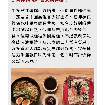
咁多款拌麵你可以唔食，但係曾拌麵你就
一定要食！因為佢真係好出名～曾拌麵已
經係乾拌麵界嘅長輩級，知名度好到喺香
港都掀起狂熱，個個都去買返至少幾包
食。佢用嘅麵種係關廟麵，不過就改良咗
變成波浪麵體，所以食落口非常有質感！
好多香港人都話每隻味都好好食，完全揀
唔落手邊款口味先係第一名！咁高評價你
又試咗未呢？