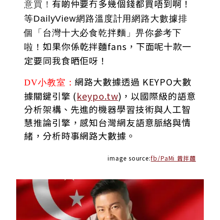
有啲仲要冇多幾個錢都買唔到啊！
意買
！
等DailyView網路溫度計用網路大數據排
個「台灣十大必食乾拌麵」畀你參考下
如果你係乾拌麵fans，下面呢十款一
啦！
定要同我食晒佢呀！
網路大數據透過 KEYPO大數
DV小教室：
據關鍵引擎 (
keypo.tw
)，以國際級的語意
分析架構、先進的機器學習技術與人工智
慧推論引擎，感知台灣網友語意脈絡與情
緒，分析時事網路大數據。
image source:
fb/PaMi 曾拌麵