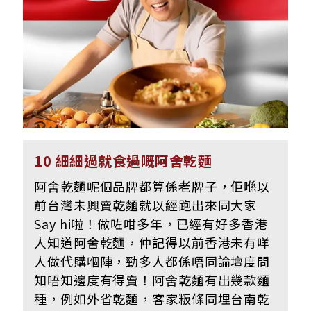
10 細細過就食過嘅阿舍乾麵
阿舍乾麵呢個品牌都算係老牌子，佢喺以
前台灣未興賣乾麵就以經跑出來同大家
Say hi啦！做咗咁多年，已經有好多香港
人知道阿舍乾麵，仲記得以前香港未有咩
人做代購嗰陣，勁多人都係唔同論壇度問
知唔知邊度有得賣！阿舍乾麵有出幾款麵
種，例如外省乾麵，客家粄條同埋台南乾