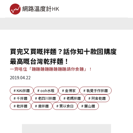
買完又買嘅拌麵？話你知十款回購度
最高嘅台灣乾拌麵！
一齊唱住「麵麵麵麵麵麵麵麵請你食麵」！
2019.04.22
#
KiKi拌麵
#
ooh水哦
#
金博家
#
執覺手作拌麵
#
千拌麵
#
老四川拌麵
#
老媽拌麵
#
阿舍乾麵
#
乾拌麵
#
曾拌麵
#
賈以食日
#
蘭山麵