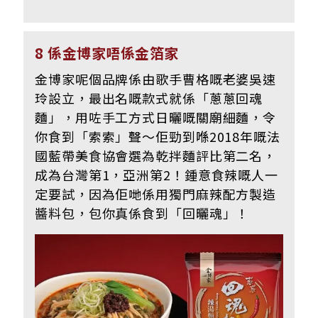
8 係金博家唔係金箔家
金博家呢個品牌係由歌手曹格嘅老婆吳速
玲設立，最出名嘅款式就係「蔥蔥回魂
麵」，用咗手工方式日曬嘅關廟細麵，令
你食到「索索」聲～佢勁到喺2018年嘅法
國藍帶美食協會選為乾拌麵評比第二名，
成為台灣第1，亞洲第2！鍾意食辣嘅人一
定要試，因為佢哋係用獨門麻辣配方製造
醬料包，包你真係食到「回曬魂」！