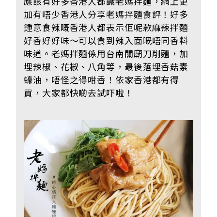
應該有好多香港人都識老媽拌麵，網上更
加有唔少香港人分享老媽拌麵食評！好多
鍾意食辣嘅香港人都表示佢呢款麻辣拌麵
好香好好味～可以食到辣入面嘅唔同香料
味道。老媽拌麵係用台南關廟刀削麵，加
埋辣椒、花椒、八角等，最後落埋香菇素
蠔油，唔怪之得咁香！依家香港都有得
買，大家都快啲去試吓啦！