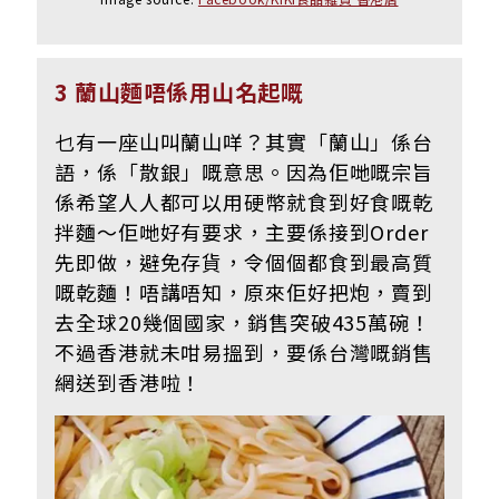
3 蘭山麵唔係用山名起嘅
乜有一座山叫蘭山咩？其實「蘭山」係台
語，係「散銀」嘅意思。因為佢哋嘅宗旨
係希望人人都可以用硬幣就食到好食嘅乾
拌麵～佢哋好有要求，主要係接到Order
先即做，避免存貨，令個個都食到最高質
嘅乾麵！唔講唔知，原來佢好把炮，賣到
去全球20幾個國家，銷售突破435萬碗！
不過香港就未咁易搵到，要係台灣嘅銷售
網送到香港啦！