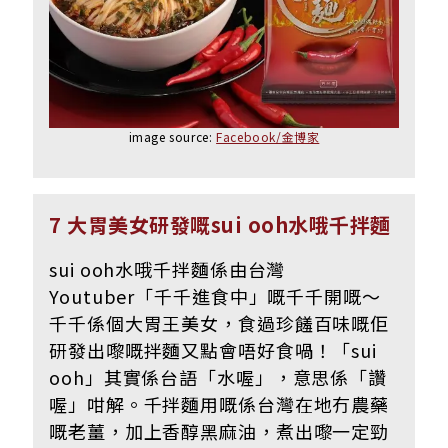
image source:
Facebook/金博家
7 大胃美女研發嘅sui ooh水哦千拌麵
sui ooh水哦千拌麵係由台灣
Youtuber「千千進食中」嘅千千開嘅～
千千係個大胃王美女，食過珍饈百味嘅佢
研發出嚟嘅拌麵又點會唔好食喎！「sui
ooh」其實係台語「水喔」，意思係「讚
喔」咁解。千拌麵用嘅係台灣在地冇農藥
嘅老薑，加上香醇黑麻油，煮出嚟一定勁