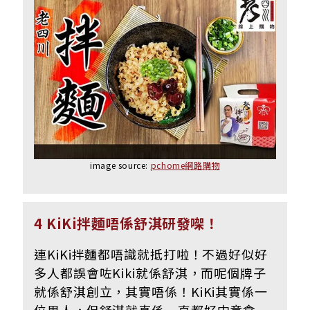
image source:
pchome網路購物
4 KiKi拌麵唔係舒淇研發㗎！
連KiKi拌麵都唔識就抵打啦！不過好似好
多人都誤會咗Kiki就係舒淇，而呢個牌子
就係舒淇創立，其實唔係！KiKi其實係一
位男人，但舒淇就真係一直都好中意食