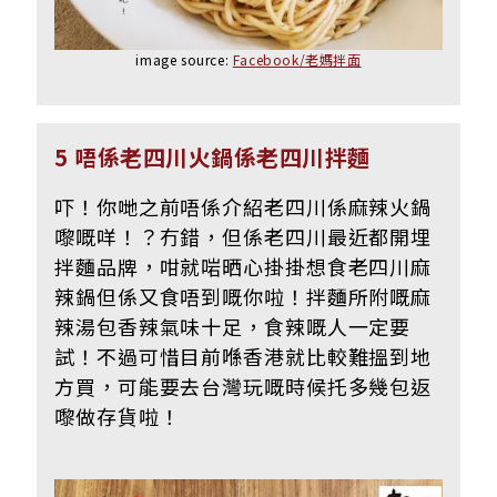
image source:
Facebook/老媽拌面
5 唔係老四川火鍋係老四川拌麵
吓！你哋之前唔係介紹老四川係麻辣火鍋
嚟嘅咩！？冇錯，但係老四川最近都開埋
拌麵品牌，咁就啱晒心掛掛想食老四川麻
辣鍋但係又食唔到嘅你啦！拌麵所附嘅麻
辣湯包香辣氣味十足，食辣嘅人一定要
試！不過可惜目前喺香港就比較難搵到地
方買，可能要去台灣玩嘅時候托多幾包返
嚟做存貨啦！