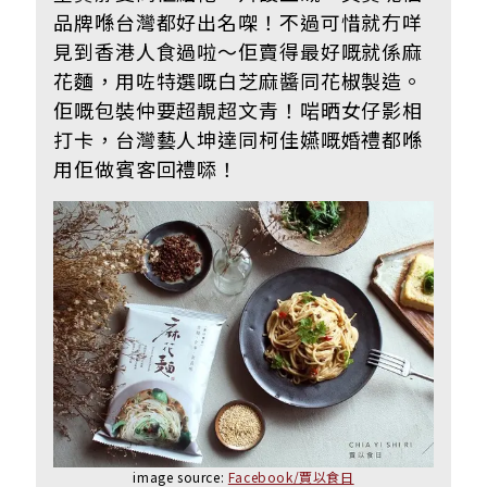
品牌喺台灣都好出名㗎！不過可惜就冇咩
見到香港人食過啦～佢賣得最好嘅就係麻
花麵，用咗特選嘅白芝麻醬同花椒製造。
佢嘅包裝仲要超靚超文青！啱晒女仔影相
打卡，台灣藝人坤達同柯佳嬿嘅婚禮都喺
用佢做賓客回禮𠻹！
image source:
Facebook/賈以食日