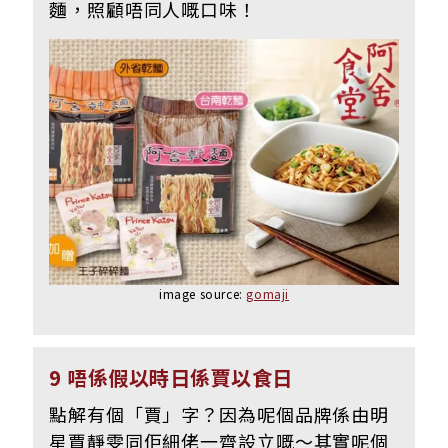
麵，照顧唔同人嘅口味！
image source:
gomaji
9 唔係假以時日係賈以食日
點解有個「賈」字？因為呢個品牌係由明
星賈靜雯同佢細佬一齊設立嘅～其實呢個