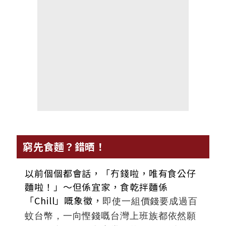
窮先食麵？錯晒！
以前個個都會話，「冇錢啦，唯有食公仔
麵啦！」～但係宜家，食乾拌麵係
「Chill」嘅象徵，
即使一組價錢要成過百
蚊台幣，
一向慳錢嘅台灣上班族都依然願