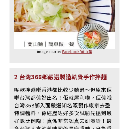
image source:
Facebook/蘭山麵
2 台灣368鄉嚴選製造執覺手作拌麵
呢款拌麵喺香港都比較少聽過～但原來佢
喺台灣都係好出名！佢就犀利啦，佢係喺
台灣368鄉入面嚴選知名嘅製作廠家去整
特調醬料，係經歷咗好多次試驗先搵到最
好嘅比例㗎！真係非常認真去研發呀！最
多台灣人食油蔥味同億昌麻醬味，身為香