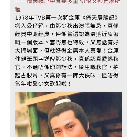
──情義繞心中有幾多重 仇恨又卻是誰所
種
1978年TVB第一次將金庸《倚天屠龍記》
搬入公仔箱，由鄭少秋出演張無忌，真係
經典中嘅經典，仲係普遍認為最貼近原著
嘅一個版本。套嘢無乜特效，又無話有好
大嘅場面，但就好得金庸本人喜愛！金庸
仲親筆題字送俾鄭少秋，真係認真愛錫秋
官。不過唔係你鋪話法，後生嘅秋官，拍
起古妝片，又真係有一陣大俠味，怪唔得
當年咁受少女歡迎啦！