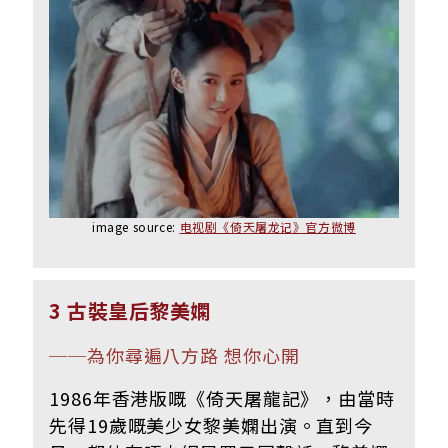
image source:
电视剧《倚天屠龙记》官方微博
3 古裝皇后黎美嫻
──
為你尋遍八方路 想你心開
1986年香港版嘅《倚天屠龍記》，由當時
先得19歲嘅美少女黎美嫻出演。直到今