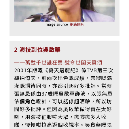
image source:
網路圖片
2 演技到位吳啟華
──萬載千世誰狂勇 號令世間天贊頌
2001年版嘅《倚天屠龍記》係TVB第三次
翻拍倚天，前兩次出色嘅成績，帶嚟嘅滿
滿嘅期待同時，亦都引起好多批評。當時
張無忌係由37歲嘅吳啟華飾演，以張無忌
依個角色嚟計，可以話係超晒齡，所以坊
間好多批評。但因為吳啟華做得實在太好
喇，用演技征服咗大眾，愈嚟愈多人收
睇，慢慢咁拉高返個收視率。吳啟華嘅張