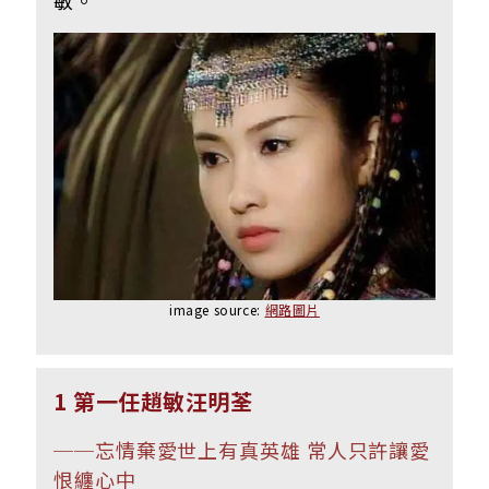
image source:
網路圖片
1 第一任趙敏汪明荃
──
忘情棄愛世上有真英雄 常人只許讓愛
恨纏心中