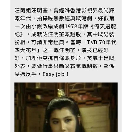
汪阿姐汪明荃，曾經喺香港影視界最光輝
嘅年代，拍攝咗無數經典嘅港劇，好似第
一次由小說改編成劇1978年版《倚天屠龍
記》，成就咗汪明荃嘅趙敏，其中嘅男裝
扮相，可謂非常經典。當時「TVB 70年代
四大花旦」之一嘅汪明荃，演技已經好
好，加埋佢高挑苗條嘅身形，英氣十足嘅
外表，要做行事果斷又霸氣嘅趙敏，緊係
易過反手，Easy job！