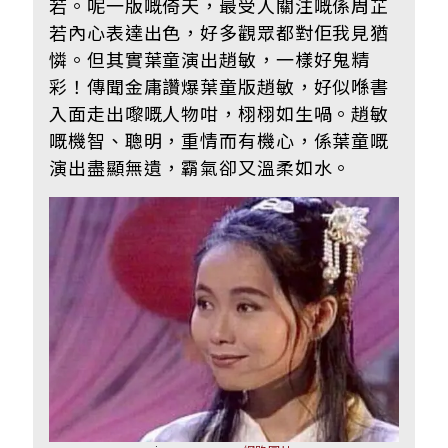
若。呢一版嘅倚天，最受人關注嘅係周芷
若內心表達出色，好多觀眾都對佢我見猶
憐。但其實葉童演出趙敏，一樣好鬼精
彩！傳聞金庸讚爆葉童版趙敏，好似喺書
入面走出嚟嘅人物咁，栩栩如生喎。趙敏
嘅機智、聰明，重情而有機心，係葉童嘅
演出盡顯無遺，霸氣卻又溫柔如水。