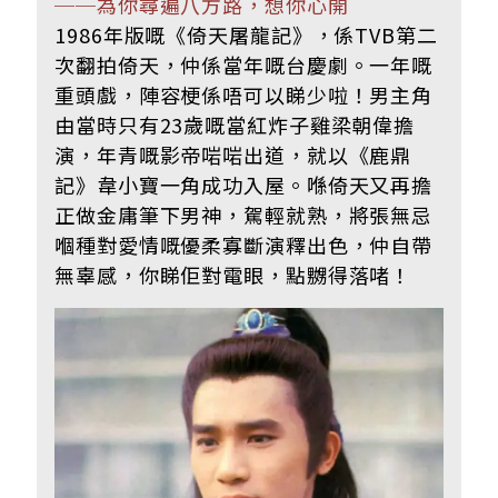
──為你尋遍八方路，想你心開
1986年版嘅《倚天屠龍記》，係TVB第二
次翻拍倚天，仲係當年嘅台慶劇。一年嘅
重頭戲，陣容梗係唔可以睇少啦！男主角
由當時只有23歲嘅當紅炸子雞梁朝偉擔
演，年青嘅影帝啱啱出道，就以《鹿鼎
記》韋小寶一角成功入屋。喺倚天又再擔
正做金庸筆下男神，駕輕就熟，將張無忌
嗰種對愛情嘅優柔寡斷演釋出色，仲自帶
無辜感，你睇佢對電眼，點嬲得落啫！