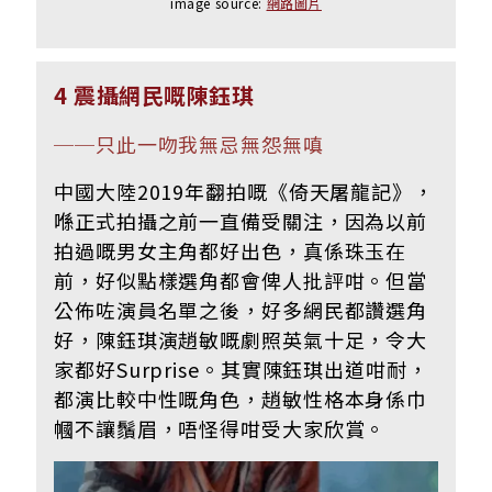
image source:
網路圖片
4 震攝網民嘅陳鈺琪
──
只此一吻我無忌無怨無嗔
中國大陸2019年翻拍嘅《倚天屠龍記》，
喺正式拍攝之前一直備受關注，因為以前
拍過嘅男女主角都好出色，真係珠玉在
前，好似點樣選角都會俾人批評咁。但當
公佈咗演員名單之後，好多網民都讚選角
好，陳鈺琪演趙敏嘅劇照英氣十足，令大
家都好Surprise。其實陳鈺琪出道咁耐，
都演比較中性嘅角色，趙敏性格本身係巾
幗不讓鬚眉，唔怪得咁受大家欣賞。