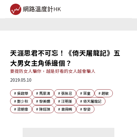
天涯思君不可忘！《倚天屠龍記》五
大男女主角係邊個？
要提防女人騙你，越是好看的女人越會騙人
2019.05.10
#
吳啟華
#
馬景濤
#
張無忌
#
葉童
#
趙敏
#
鄭少秋
#
黎美嫻
#
汪明荃
#
倚天屠龍記
#
梁朝偉
#
陳鈺琪
#
曾舜晞
#
黎姿