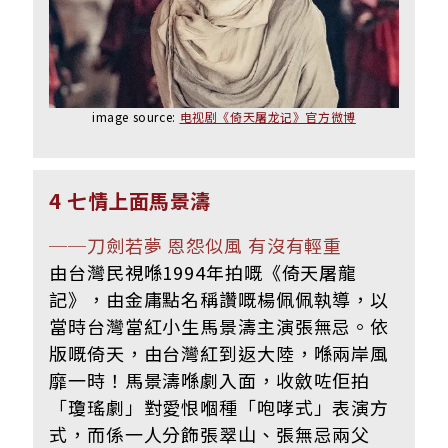
image source:
电视剧《倚天屠龙记》官方微博
4 七情上面馬景濤
──刀劍若夢 恩怨似風 有沒有輕重
由台灣民視喺1994年拍嘅《倚天屠龍
記》，由金庸點名稱讚嘅楊佩佩執導，以
當時台灣當紅小生馬景濤主演張無忌。依
版嘅倚天，由台灣紅到返大陸，喺兩岸風
靡一時！馬景濤喺劇入面，收斂咗佢拍
「瓊瑤劇」對愛恨嗰種「咆哮式」表演方
式，而係一人分飾張翠山、張無忌兩父