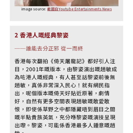
image source:
截圖自Youtube Entertainments News
2 香港人嘅經典黎姿
──
誰能去分正邪 從一而終
香港每次翻拍《倚天屠龍記》都好引人注
目，2001年嘅版本，由黎姿演出嘅趙敏成
為咗港人嘅經典，有人甚至話黎姿前後無
趙敏，真係非常深入民心！就有網民指
出，呢個版本嘅倚天好貼近原著，劇情
好，自然有更多空間表現趙敏嘅敢愛敢
恨，即使係草野之中都隱藏唔到眉目之間
嘅半點貴族英氣，充分喺黎姿嘅演技呈現
出嚟。黎姿，可能係香港最多人鍾意嘅趙
敏。