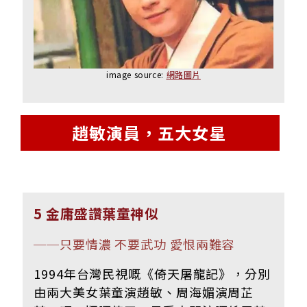
image source:
網路圖片
趙敏演員，五大女星
5 金庸盛讚葉童神似
──
只要情濃 不要武功 愛恨兩難容
1994年台灣民視嘅《倚天屠龍記》，分別
由兩大美女葉童演趙敏、周海媚演周芷