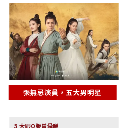
張無忌演員，五大男明星
5 大眼Q版曾舜晞