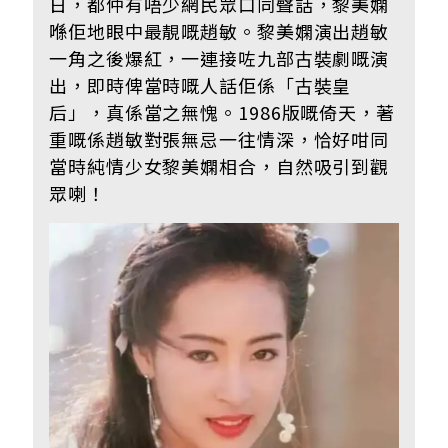
日，都仲有唔少網民眾口同聲話，黎美嫻
喺佢地眼中最靚嘅趙敏。黎美嫻演出趙敏
一角之後爆紅，一連接咗九部古裝劇嘅演
出，即時俾當時嘅人話佢係「古裝皇
后」，真係當之無愧。1986版嘅倚天，著
重嘅係趙敏對張無忌一往情深，恰好咁同
當時純情少女黎美嫻相合，自然吸引到觀
眾喇！