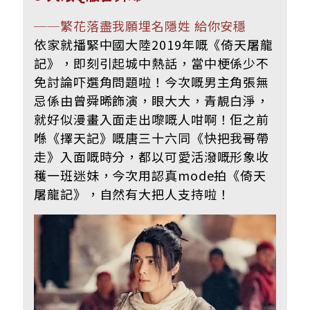
──繁花落盡我願埋名隱姓 給你安穩
依家就播緊中國大陸2019年嘅《倚天屠龍
記》，即刻引起城中熱話，當中梗係少不
免討論吓選角問題啦！今次嘅男主角張無
忌係由曾舜晞飾演，眼大大，青靚白淨，
就好似漫畫入面走出嚟嘅人咁啊！佢之前
喺《擇天記》嘅唐三十六同《快把我哥帶
走》入面嘅時分，都以可愛活潑嘅形象收
穫一班迷妹，今次用認真mode拍《倚天
屠龍記》，自然有大把人支持啦！