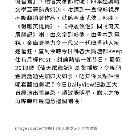
倚碧鴛」，相信大家都對呢十四本經典嘅
文學巨著熟背如流。咁講到一直俾影視界
不斷翻拍嘅作品，就係金庸武俠三部曲，
《射雕英雄傳》、《神雕俠侶》同《倚天
屠龍記》喇！由文字到影像，由書本到電
視，金庸嘅魅力令一代又一代嘅香港人痴
迷著狂，直到今時今日喺各大論壇都Keep
住有月經Post，討論熱絡一如昔日。最近
2019嘅《倚天屠龍記》劇集播放，令呢個
金庸話題更加如火如荼，唔知你又點評價
呢套翻拍劇呢？今日DailyView細數五大
曾經演出張無忌、趙敏嘅明星，睇完之後
再嚟睇吓最鍾意邊個喇喂！
image source:
电视剧《倚天屠龙记》官方微博