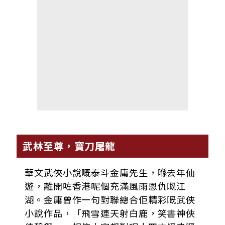
武林至尊，寶刀屠龍
華文武俠小說嘅泰斗金庸先生，喺去年仙
遊，離開咗香港呢個充滿風雨恩仇嘅江
湖。金庸曾作一句對聯總合佢精彩嘅武俠
小說作品，「飛雪連天射白鹿，笑書神俠