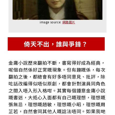
image source:
網路圖片
倚天不出，誰與爭鋒？
金庸小說歷來翻拍不斷，書寫得好成為經典，
呢個自然係好正常嘅現象。但有趣嘅係，每次
翻拍之後，都總會有好多唔同意見、批評，除
咗話改編得似唔似原創，都會針對演員同角色
之間入唔入形入格咁。其實每個鍾意金庸小說
嘅書迷，大抵心入面都有自己嘅理想，理想嘅
張無忌，理想嘅趙敏，理想嘅小昭，理想嘅周
芷若，自然會同其他人嘅諗法唔同。如果我哋