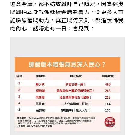
鍾意金庸，都不妨放鬆吓自己嘅尺，因為經典
嘅翻拍本身就係延續金庸影響力，令更多人可
能睇原著嘅助力。真正嘅倚天劍，都潛伏喺我
哋內心，話唔定有一日，會見到。