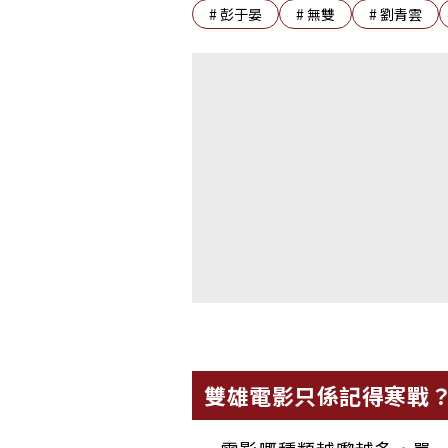
#
彭于晏
#
無雙
#
劉青雲
雙雄電影只係記得寒戰？