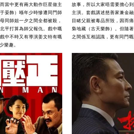
而當中更有兩大動作巨星做主
故事，所以大家唔需要擔心到
于晏飾）喺年少時慘遭同門師
主演。套戲講述慈善家兼金融
母同師姐一夕之間全都被殺，
目睹父親被毒品所毀，因而痛
北平打算為師父報仇。戲中嘅
梟地藏（古天樂飾）。但隨著
戲中不時又有導演姜文特有嘅
之間係互相認識，更有同門嘅
少樂趣。