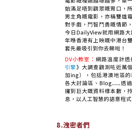
電影嘅種類越嚟越多，單
始滿足唔到觀眾嘅胃口，
男主角嘅電影，亦稱雙雄
對手戲，鬥智鬥勇嘅情節
今日DailyView就用網路
年喺香港有上映嘅中港台
套先最吸引到你去睇啦！
DV小教室：
網路溫度計透
引擎
》大調查觀測咗近萬
加ing），包括港澳地區的
各大討論區、Blog.....
攞到巨大嘅資料樣本數，
息，以人工智慧的語意程式
8.洩密者們