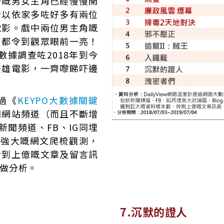
一嘅男女主角已經慢慢開
所以依家多咗好多有兩位
電影。戲中兩位男主角嘅
，都令到觀眾眼前一亮！
大數據調查咗2018年到今
雙雄電影，一齊嚟睇吓邊
過《
KEYPO大數據關鍵
個網站頻道（而且不斷增
新聞頻道、FB、IG同埋
.透過強大嘅網文爬梳觀測，
拎到上億嘅文章及留言訊
做分析。
7.沉默的證人