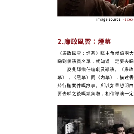
image source:
Face
2.廉政風雲：煙幕
《廉政風雲：煙幕》嘅主角就係兩大
睇到個演員名單，就知道一定要去睇
——麥兆輝擔任編劇及導演。《
廉政
幕》，《黑幕》同《內幕》，描述香
菸行賄案件嘅故事。所以如果想明白
要去睇之後嘅續集啦，相信導演一定