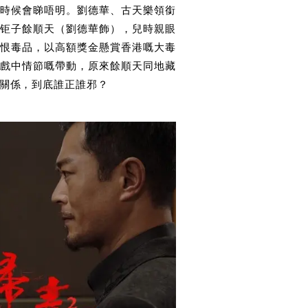
時候會睇唔明。劉德華、古天樂領銜
钜子餘順天（劉德華飾），兒時親眼
恨毒品，以高額獎金懸賞香港嘅大毒
戲中情節嘅帶動，原來餘順天同地藏
關係，到底誰正誰邪？