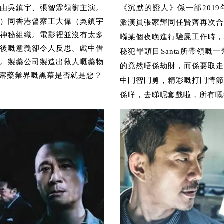
由吳鎮宇、張智霖領銜主演。
《沉默的證人》係一部201
）同香港督察王大偉（吳鎮宇
派演員張家輝
同
任賢齊再次
神秘組織。電影裡並沒有太多
喺某個夜晚進行驗屍工作時，
後嘅意義卻令人反思。戲中借
秘犯罪頭目Santa所帶領
。製藥公司製造出救人嘅藥物
的竟然唔係劫財，而係要取走
露藥業界嘅黑幕是否就是惡？
中鬥智鬥勇，精彩嘅打鬥情節
係咩，去睇呢套戲啦，所有嘅