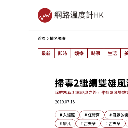
首頁
排名調查
最新
即時
娛樂
時事
生活
掃毒2繼續雙雄
除咗寒戰呢套經典之外，仲有邊套雙雄
2019.07.15
#
入鐵籠
#
任賢齊
#
沉默的
#
廖凡
#
古天樂
#
古天樂