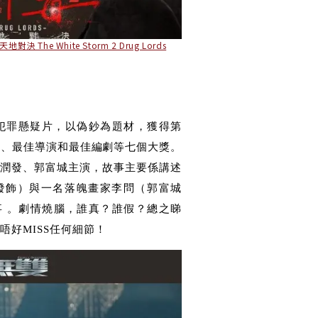
地對決 The White Storm 2 Drug Lords
犯罪懸疑片
，以偽鈔為題材，獲得
第
影、最佳導演和最佳編劇等七個大獎。
潤發
、
郭富城
主演，故事主要係講述
發飾）與一名落魄畫家李問（郭富城
 。
劇情燒腦，誰真？誰假？總之睇
唔好MISS任何細節！