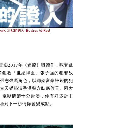
ook/沉默的證人 Bodies At Rest
電影2017年《追龍》嘅續作，呢套戲
澤鉅
嘅
「世紀悍匪」張子強的犯罪故
張志強嘅角色，以綁架富豪賺錢的犯
古天樂飾演香港警方臥底何天。兩大
，電影情節十分緊湊，仲有好多計中
唔到下一秒情節會變成點。