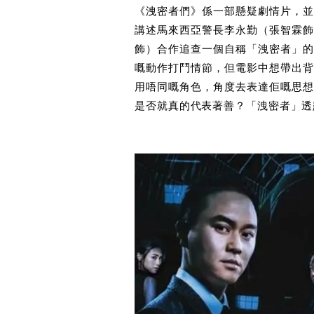
《洩密者們》係一部懸疑劇情片，並
講述馬來西亞警長李永勤（張智霖飾
飾）合作追查一個自稱「洩密者」的
嘅動作打鬥情節，但電影中想帶出背
用唔同嘅角色，角度去表達佢嘅思想
是否就真的代表著善？「洩密者」透