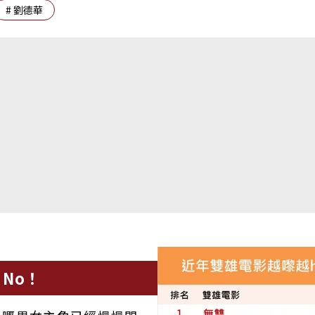
#
劉德華
No！