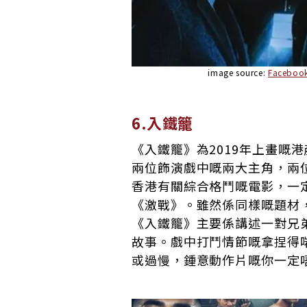
image source:
Faceb
6.入鐵籠
《入鐵籠》為2019年上畫嘅
兩位飾演戲中嘅兩大主角，兩
香港有關綜合格鬥嘅電影，一
《激戰》。雖然係同樣嘅題材
《入鐵籠》主要係講述一對兄
故事。戲中打鬥情節嘅拿捏得
或過慢，鍾意動作片嘅你一定