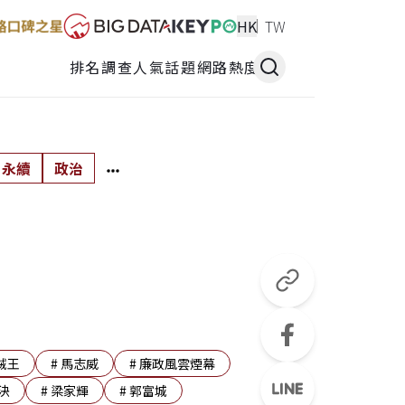
HK
TW
排名調查
人氣話題
網路熱度
永續
政治
賊王
#
馬志威
#
廉政風雲煙幕
決
#
梁家輝
#
郭富城