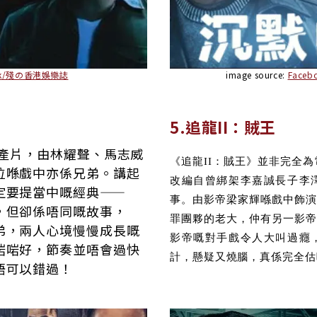
ook/殘の香港娛樂誌
image source:
Faceb
5.追龍II：賊王
港產片，由林耀聲、馬志威
《追龍II：賊王》並非完全為
位喺戲中亦係兄弟。講起
改編自曾綁架李嘉誠長子李
定要提當中嘅經典——
事。由影帝梁家輝喺戲中飾演
，但卻係唔同嘅故事，
罪團夥的老大，仲有另一影帝
弟，兩人心境慢慢成長嘅
影帝嘅對手戲令人大叫過癮
啱啱好，節奏並唔會過快
計，懸疑又燒腦，真係完全估
唔可以錯過！