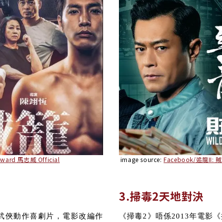
ward 馬志威 Official
image source:
Facebook/追龍II: 賊王
3.掃毒2天地對決
陸武俠動作喜劇片，電影改編作
《掃毒2》唔係2013年電