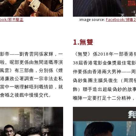
book/邪不壓正
image source:
Facebook/掃毒2天
1.無雙
影帝——劉青雲同張家輝，一
《無雙》係
2018年
一部
香港
啦。呢部更係由無間道嘅導演
38屆香港電影金像獎
最佳電
風雲》有三部曲，分別係《煙
仲要係由香港兩大男神——
周
港廉政公署調查一宗非法走私
偽鈔集團主腦吳復生
（周潤
當中一啲理解唔到嘅情節，就
飾）聯手造出超級偽鈔的故事
會喺之後戲中慢慢交代。
嗰陣一定要打足十二分精神，