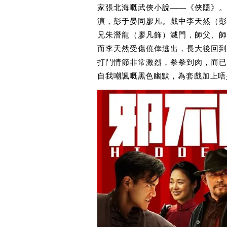
家張北海嘅武俠小說——《俠隱》。
演，彭于晏同廖凡。戲中李天然（彭
兄朱潛龍（廖凡飾）滅門，師父、師
而李天然受傷僥倖逃出，長大後回到
打鬥情節非常激烈，拳拳到肉，而已
自我嘲諷嘅黑色幽默，為套戲加上唔