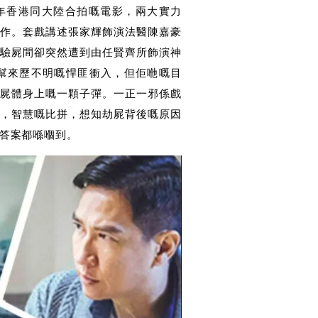
9年香港同大陸合拍嘅電影，
兩大實力
合作。套戲講述
張家輝飾演法醫陳嘉豪
驗屍間卻突然遭到由任賢齊所飾演神
嘅一幫來歷不明嘅悍匪衝入，但佢咃嘅目
屍體身上嘅一顆子彈。一正一邪係戲
，智慧嘅比拼，想知劫屍背後嘅原因
答案都喺嗰到。