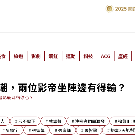
美食
旅遊
影劇
網紅
運動
科技
ACG
產經
風潮，兩位影帝坐陣邊有得輸？
電影最深得你心？
證人
#
邪不壓正
#
林耀聲
#
洩密者們周潤發
#
追龍II：
#
吳鎮宇
#
張家輝
#
張家輝
#
張智霖
#
掃毒2天地對