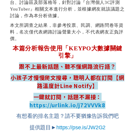
台、討論區及部落格等，針對討論『台灣個人3C評測
YouTuber』相關文本進行分析
，並根據網友就該議題之
討論，作為本分析依據。
本文所調查之結果，非參考投票、民調、網路問卷等資
料，名次僅代表網路討論聲量大小，不代表網友正負評
價。
本篇分析報告使用「KEYPO大數據關鍵
引擎
」
跟不上最新話題、聽不懂網路流行語？
小孩子才慢慢爬文搜尋，聰明人都在訂閱【網
路溫度計Line Notify】
一鍵就訂閱，話題不漏接：
https://urlink.io/j72VVVk8
有想看的排名主題？請不要猶豫告訴我們吧
提供題目►
https://pse.is/JW2G2