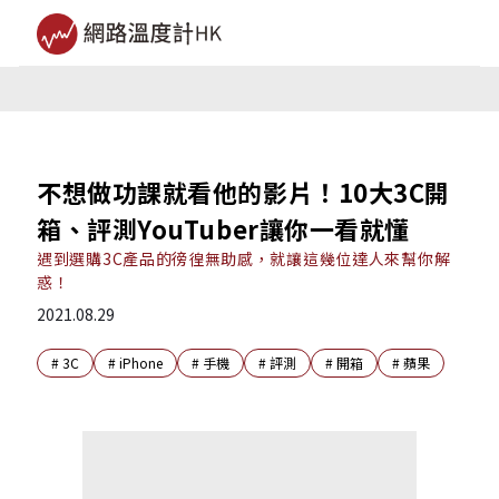
不想做功課就看他的影片！10大3C開
箱、評測YouTuber讓你一看就懂
遇到選購3C產品的徬徨無助感，就讓這幾位達人來幫你解
惑！
2021.08.29
#
3C
#
iPhone
#
手機
#
評測
#
開箱
#
蘋果