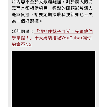
片內容不至於太
艱澀難懂，對於廣大的受
眾而言都相當親民，輕鬆的開箱影片讓人
毫無負擔
，想要定期接收科技新知也不失
為一個好選擇。
延伸閱讀：
「想抓住妹子目光，先跟他們
學穿搭！」十大男裝搭配YouTuber讓你
約會不NG