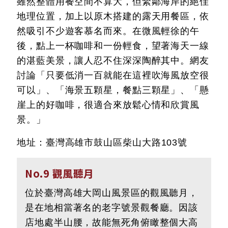
雖然整體用餐空間不算大，但緊鄰海岸的絕佳
地理位置，加上以原木搭建的露天用餐區，依
然吸引不少遊客慕名而來。在微風輕徐的午
後，點上一杯咖啡和一份輕食，望著海天一線
的湛藍美景，讓人忍不住深深陶醉其中。網友
討論「只要低消一百就能在這裡吹海風放空很
可以」、「海景五顆星，餐點三顆星」、「懸
崖上的好咖啡，很適合來放鬆心情和欣賞風
景。」
地址：
臺灣
高雄市鼓山區柴山大路103號
No.9 觀風聽月
位於臺灣高雄大岡山風景區的觀風聽月，
是在地相當著名的老字號景觀餐廳。因該
店地處半山腰，故能無死角俯瞰整個大高