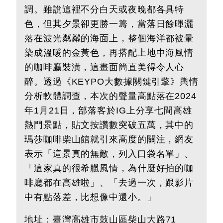
調。雖說這裡不分白天或夜晚都各具特
色，但其夕景卻更勝一籌，當落日餘暉灑
落在波光粼粼的海面上，整個海洋都被暈
染成溫暖的金黃色，再搭配上地中海風情
的咖啡廳裝潢，這畫面簡直美得令人心
醉。透過《KEYPO大數據關鍵引擎》輿情
分析軟體調查，本次的聲量高點落在2024
年1月21日，部落客於IG上分享七間高雄
熱門景點，貼文按讚數突破五萬，其中的
瑪莎咖啡柴山館就引來高度的關注，網友
表示「這景真的無敵，列入口袋名單」、
「這家真的很希臘風情，為什麼好拍的咖
啡廳都在高雄啦」、「去過一次，跟影片
中有點落差，比想像中還小。」
地址：
臺灣
高雄市鼓山區柴山大路71