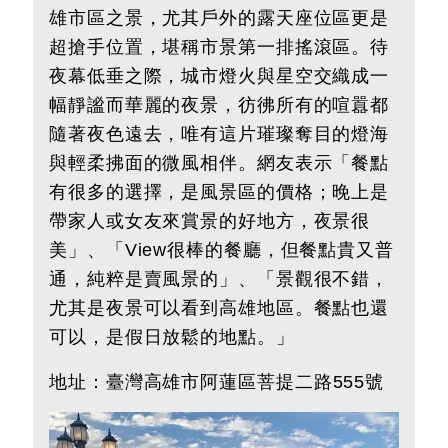
雄市區之景，尤其戶外的露天座位區更是
超搶手位置，堪稱市景第一排搖滾區。待
夜幕低垂之際，城市燈火與星空交織成一
幅靜謐而華麗的夜景，彷彿所有的喧囂都
隨著夜色遠去，唯有這片璀璨奪目的燈海
與輕柔拂面的微風相伴。網友表示「餐點
有很多的選擇，是風景區的價格；晚上是
帶家人或女友來賞景的好地方，夜景很
美」、「View很棒的餐廳，但餐點貴又普
通，純粹是賣風景的」、「景觀很不錯，
尤其是夜景可以看到高雄地區。餐點也還
可以，是假日放鬆的地點。」
地址：
臺灣
高雄市阿蓮區菩提二路555號