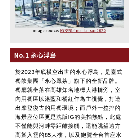
image source:
IG授權／ma_la_sun2020
No.1 永心浮島
於2023年底横空出世的永心浮島，是臺式
餐飲集團「永心鳳茶」旗下的全新品牌。
餐廳就坐落在高雄知名地標大港橋旁，室
內用餐區以湛藍和橘紅作為主視覺，打造
出摩登復古的用餐環境；而戶外一整排的
海景座位區更是洗版IG的美拍熱點，此處
不僅能與河畔零距離接觸，還能眺望遠方
高聳入雲的85大樓，以及飽覽全台首座水