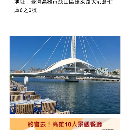
地址：臺灣高雄市鼓山區蓬萊路大港倉七
庫6之6號