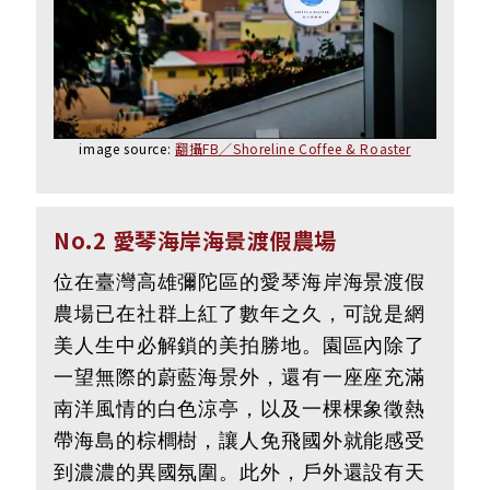
image source:
翻攝FB／Shoreline Coffee & Roaster
No.2 愛琴海岸海景渡假農場
位在臺灣高雄彌陀區的愛琴海岸海景渡假
農場已在社群上紅了數年之久，可說是網
美人生中必解鎖的美拍勝地。園區內除了
一望無際的蔚藍海景外，還有一座座充滿
南洋風情的白色涼亭，以及一棵棵象徵熱
帶海島的棕櫚樹，讓人免飛國外就能感受
到濃濃的異國氛圍。此外，戶外還設有天