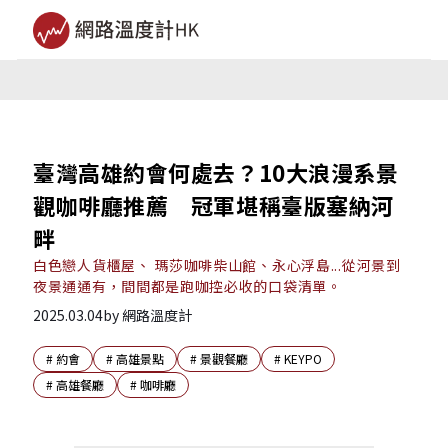
臺灣高雄約會何處去？10大浪漫系景
觀咖啡廳推薦 冠軍堪稱臺版塞納河
畔
白色戀人貨櫃屋、 瑪莎咖啡柴山館、永心浮島...從河景到
夜景通通有，間間都是跑咖控必收的口袋清單。
2025.03.04
by
網路溫度計
#
約會
#
高雄景點
#
景觀餐廳
#
KEYPO
#
高雄餐廳
#
咖啡廳