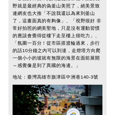
野就是最經典的偽釜山美照了，絕美景致
連網友也大推「不說我還以為來到釜山
了，這畫面真的有夠像」、「視野很好 非
常好拍照的網美聖地，只是沒有運動習慣
的應該會覺得從樓下走至樓上很吃力」、
「氛圍一百分！從市區搭渡輪過來，步行
的話10分鐘之內可以到達，走燈塔方向爬
一個小小的坡就有無限的海景在面前展開
～感覺像是到了異國的海邊。」
地址：
臺灣
高雄市旗津區中洲巷140-3號