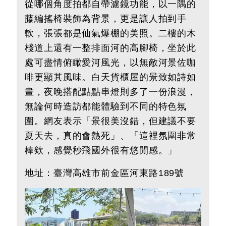
從哪個角度拍都自帶濾鏡功能，以一隅的
藤編搖椅裝飾為背景，更是讓人拍到手
軟，張張都是仙氣爆棚的美照。二樓的木
棧道上還有一整排面河的高腳椅，坐於此
處可盡情俯瞰愛河風光，以無敵河景佐咖
啡更顯其風味。白天貨櫃屋的景致如詩如
畫，夜晚搭配點點串燈則多了一份浪漫，
無論何時造訪都能體驗到不同的特色氛
圍。網友表示「景很美沒錯，但建議不要
夏天去，真的會熱死」、「這裡氛圍非常
棒欸，感覺秒飛國外很有悠閒感。」
地址：
臺灣
高雄市前金區河東路189號