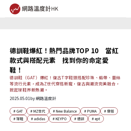
德訓鞋爆紅！熱門品牌TOP 10 當紅
款式與搭配元素 找到你的命定愛
鞋！
德訓鞋（GAT）爆紅！復古T字鞋頭搭配珍珠、緞帶、蕾絲
等流行元素，成為Z世代穿搭新寵，復古與潮流完美融合，
掀起球鞋界新熱潮。
2025.05.01
by
網路溫度計
#
GAT
#
MZ世代
#
New Balance
#
PUMA
#
穿搭
#
球鞋
#
adidas
#
KEYPO
#
德訓
#
ept