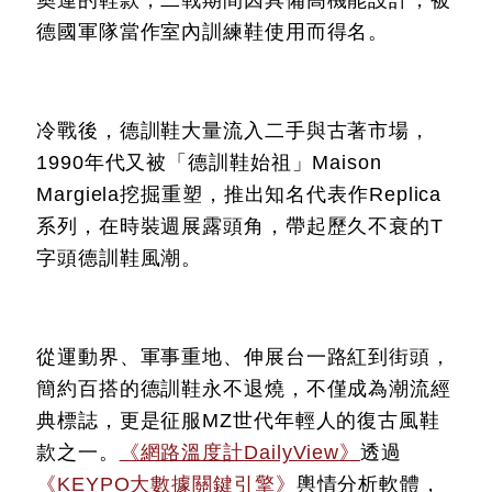
奧運的鞋款，二戰期間因具備高機能設計，被
德國軍隊當作室內訓練鞋使用而得名。
冷戰後，德訓鞋大量流入二手與古著市場，
1990年代又被「德訓鞋始祖」Maison
Margiela挖掘重塑，推出知名代表作Replica
系列，在時裝週展露頭角，帶起歷久不衰的T
字頭德訓鞋風潮。
從運動界、軍事重地、伸展台一路紅到街頭，
簡約百搭的德訓鞋永不退燒，不僅成為潮流經
典標誌，更是征服MZ世代年輕人的復古風鞋
款之一。
《網路溫度計DailyView》
透過
《KEYPO大數據關鍵引擎》
輿情分析軟體，