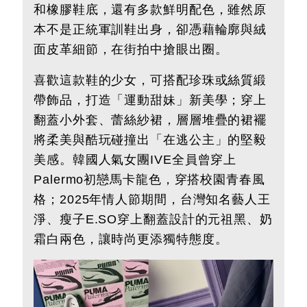
和橡膠鞋底，還有多款鮮明配色，雖然原
本不是正統軍訓鞋出身，卻憑藉輪廓與絨
面皮革細節，在街拍中搶眼出圈。
喜歡這款鞋的少女，可搭配珍珠或絲質緞
帶飾品，打造「運動甜妹」新美學；穿上
翻蓋小外套、蕾絲紗裙，層層堆疊的裙襬
將柔美與酷玩碰撞出「在逃公主」的堅毅
美感。韓國人氣女團IVE全員曾穿上
Palermo初戀馬卡龍色，穿搭校園青春風
格；2025年情人節期間，台灣知名藝人王
淨、瘦子E.SO穿上翻蓋設計的元祖黑、奶
霜白兩色，讓時尚更添獨特態度。