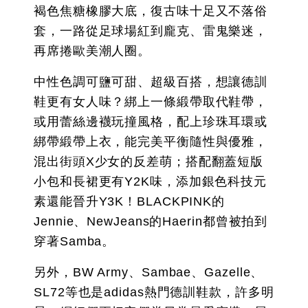
褐色焦糖橡膠大底，復古味十足又不落俗
套，一路從足球場紅到龐克、雷鬼樂迷，
再席捲歐美潮人圈。
中性色調可鹽可甜、超級百搭，想讓德訓
鞋更有女人味？綁上一條緞帶取代鞋帶，
或用蕾絲邊襪玩撞風格，配上珍珠耳環或
綁帶緞帶上衣，能完美平衡隨性與優雅，
混出街頭X少女的反差萌；搭配翻蓋短版
小包和長裙更有Y2K味，添加銀色科技元
素還能晉升Y3K！BLACKPINK的
Jennie、NewJeans的Haerin都曾被拍到
穿著Samba。
另外，BW Army、Sambae、Gazelle、
SL72等也是adidas熱門德訓鞋款，許多明