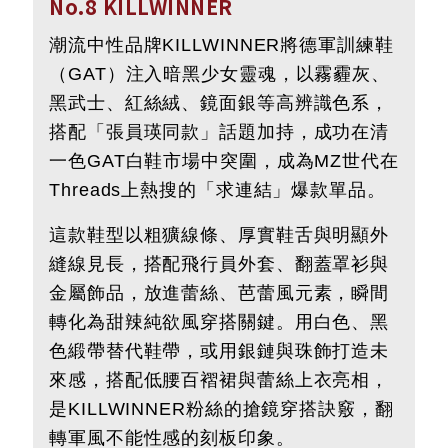
No.8 KILLWINNER
潮流中性品牌KILLWINNER將德軍訓練鞋
（GAT）注入暗黑少女靈魂，以霧霾灰、
黑武士、紅絲絨、鏡面銀等高辨識色系，
搭配「張員瑛同款」話題加持，成功在清
一色GAT白鞋市場中突圍，成為MZ世代在
Threads上熱搜的「求連結」爆款單品。
這款鞋型以粗獷線條、厚實鞋舌與明顯外
縫線見長，搭配飛行員外套、翻蓋罩衫與
金屬飾品，放進蕾絲、芭蕾風元素，瞬間
轉化為甜辣純欲風穿搭關鍵。用白色、黑
色緞帶替代鞋帶，或用銀鏈與珠飾打造未
來感，搭配低腰百褶裙與蕾絲上衣亮相，
是KILLWINNER粉絲的搶鏡穿搭訣竅，翻
轉軍風不能性感的刻板印象。