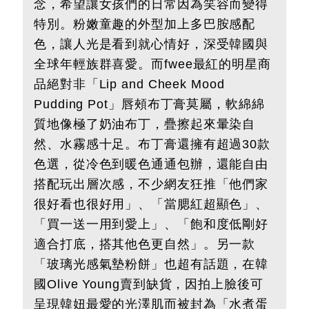
念，希望讓女孩們的日常因為笑容而變得
特別。粉嫩童趣的外型加上多巴胺感配
色，讓人光是看到就心情好，深受韓國與
全球年輕族群喜愛。而fwee最紅的明星商
品絕對非「Lip and Cheek Mood
Pudding Pot」唇頰布丁膏莫屬，軟綿綿
質地像極了奶油布丁，疊擦起來暈染自
然、水霧感十足。布丁膏還擁有超過30款
色選，從冷色到暖色通通包辦，還能自由
搭配玩出層次感，不少網友狂推「他們家
很好看也很好用」、「當腮紅超顯色」、
「買一送一用到愛上」、「飽和度低剛好
適合打底，搭其他色更自然」。另一款
「玻璃光感氣墊粉餅」也超有話題，在韓
國Olive Young賣到缺貨，因拍上臉後可
呈現韓妞最愛的光澤肌而被封為「水煮蛋