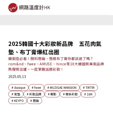
2025韓國十大彩妝新品牌 五花肉氣
墊、布丁膏爆紅出圈
韓妝控必看！顏料唇釉、唇頰布丁膏你都試過了嗎？
rom&nd、fwee、AMUSE、hince等10大韓國新美妝品牌
熱搜榜出爐，一起掌握話題彩妝！
2025.05.13
#
dasique
#
fwee
#
MUZIGAE MANSION
#
TIRTIR
#
氣墊
#
彩妝品牌
#
眼影
#
韓系彩妝
#
2aN
#
KEYPO
#
唇釉