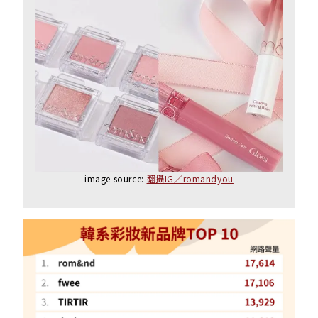
image source:
翻攝IG／romandyou