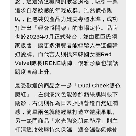
念，透過清透極簡的妝容風格，吸引一票
追求自然妝感的年輕族群。雖然價格親
民，但包裝與產品力媲美專櫃水準，成功
打造出「輕奢感開架」的市場定位。品牌
也於2023年9月正式登台，並由屈臣氏獨
家販售，讓更多消費者能輕鬆入手這個韓
妞愛牌。而代言人則找來韓國女團Red
Velvet隊長IRENE助陣，優雅形象也讓話
題度直線上升。
最受歡迎的商品之一是「Dual Cheek雙色
腮紅」，左側澎潤色能修飾蘋果肌與眼下
陰影，右側則作為日常胭脂營造自然紅潤
感，簡單兩色就能輕鬆打造立體蘋果肌。
另一熱門商品「水光陶瓷肌氣墊霜」則主
打清透妝效與持久保濕，適合濕熱氣候使