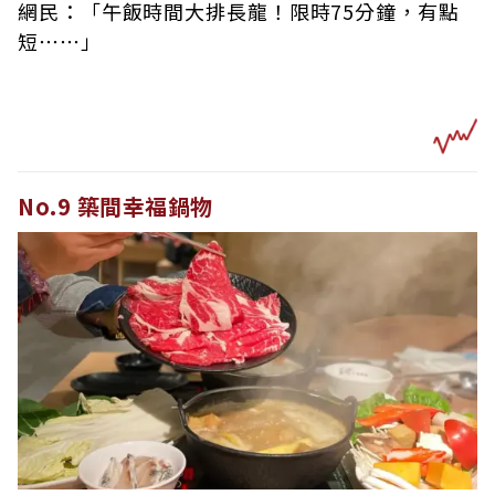
網民：「午飯時間大排長龍！限時75分鐘，有點
短⋯⋯」
No.9 築間幸福鍋物