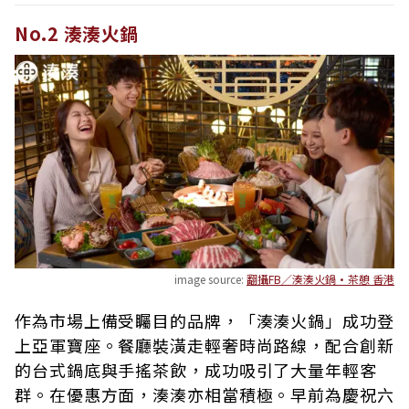
No.2 湊湊火鍋
image source:
翻攝FB／湊湊火鍋·茶憩 香港
作為市場上備受矚目的品牌，「湊湊火鍋」成功登
上亞軍寶座。餐廳裝潢走輕奢時尚路線，配合創新
的台式鍋底與手搖茶飲，成功吸引了大量年輕客
群。在優惠方面，湊湊亦相當積極。早前為慶祝六