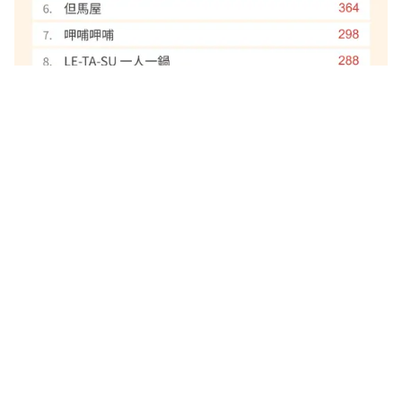
#
過江龍火鍋
#
過江龍餐廳
#
海底撈
#
太二
#
溫野菜
#
KEYPO
#
肉多多
關於我們
聯絡我們
服務條款
隱私權政策