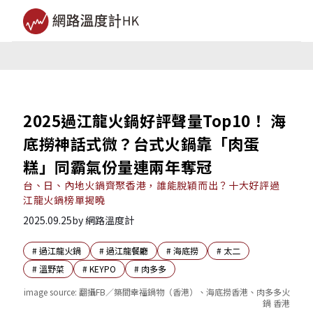
2025過江龍火鍋好評聲量Top10！ 海
底撈神話式微？台式火鍋靠「肉蛋
糕」同霸氣份量連兩年奪冠
台、日、內地火鍋齊聚香港，誰能脫穎而出？十大好評過
江龍火鍋榜單揭曉
2025.09.25
by
網路溫度計
#
過江龍火鍋
#
過江龍餐廳
#
海底撈
#
太二
#
溫野菜
#
KEYPO
#
肉多多
image source:
翻攝FB／築間幸福鍋物（香港）、海底撈香港、肉多多火
鍋 香港