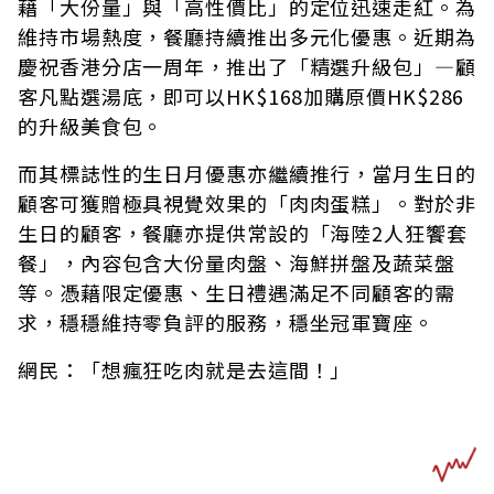
藉「大份量」與「高性價比」的定位迅速走紅。為
維持市場熱度，餐廳持續推出多元化優惠。近期為
慶祝香港分店一周年，推出了「精選升級包」—顧
客凡點選湯底，即可以HK$168加購原價HK$286
的升級美食包。
而其標誌性的生日月優惠亦繼續推行，當月生日的
顧客可獲贈極具視覺效果的「肉肉蛋糕」。對於非
生日的顧客，餐廳亦提供常設的「海陸2人狂饗套
餐」，內容包含大份量肉盤、海鮮拼盤及蔬菜盤
等。憑藉限定優惠、生日禮遇滿足不同顧客的需
求，穩穩維持零負評的服務，穩坐冠軍寶座。
網民：「想瘋狂吃肉就是去這間！」