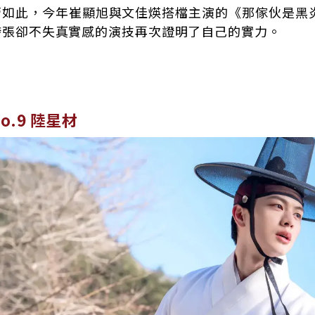
管如此，今年崔顯旭與文佳煐搭檔主演的《那傢伙是黑
誇張卻不失真實感的演技再次證明了自己的實力。
o.9 陸星材