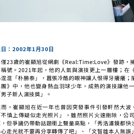
日：2002年1月30日
僅23歲的崔顯旭從網劇《Real:Time:Love》發
等稱號。2021年起，他的人氣與演技更上一層樓；在
小混混「朴勝泰」，囂張冷酷的眼神讓人恨得牙癢癢；
年團》中，他也變身熱血羽球少年，成熟的演技讓他一舉
「男子新人演技獎」。
然而，崔顯旭在近一年也曾因突發事件引發軒然大波。2
「不慎上傳疑似走光照片」，雖然照片火速刪除，公
應，但爭議仍帶動話題衝上聲量高點，「秀浩濾鏡都快
小心走光就不要再分享轉傳了吧」、「文智雄本人無誤