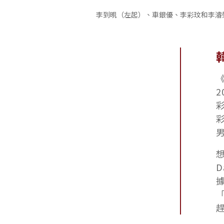
李到晛（左起）、車銀優、李彩玟和李濬
D
據