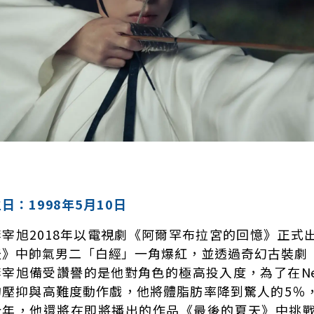
日：1998年5月10日
李宰旭2018年以電視劇《阿爾罕布拉宮的回憶》正式
天》中帥氣男二「白經」一角爆紅，並透過奇幻古裝劇
李宰旭備受讚譽的是他對角色的極高投入度，為了在Net
的壓抑與高難度動作戲，他將體脂肪率降到驚人的5％
今年，他還將在即將播出的作品《最後的夏天》中挑