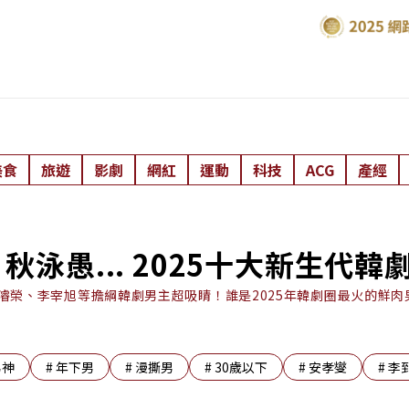
美食
旅遊
影劇
網紅
運動
科技
ACG
產經
泳愚... 2025十大新生代
濬榮、李宰旭等擔綱韓劇男主超吸睛！誰是2025年韓劇圈最火的鮮肉
男神
#
年下男
#
漫撕男
#
30歲以下
#
安孝燮
#
李