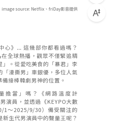
image source:
Netflix、friDay影音提供
》... 這幾部你都看過嗎？
品在全球熱播，觀眾不僅緊追精
星」。從愛吃美食的「暴君」李
的「漫撕男」車銀優，多位人氣
準備接棒韓劇男神的位置。
量擔當」嗎？《網路溫度計
韓國男演員，並透過《KEYPO大數
～2025/9/30）備受關注的
是新生代男演員中的聲量王呢？