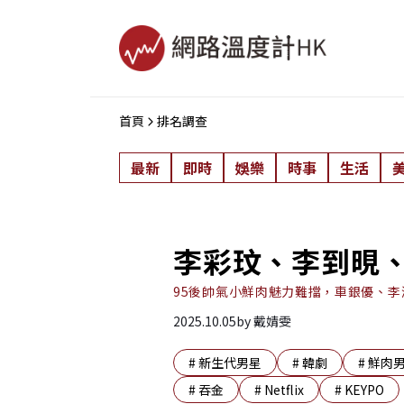
首頁
排名調查
最新
即時
娛樂
時事
生活
李彩玟、李到晛、秋
95後帥氣小鮮肉魅力難擋，車銀優、李
2025.10.05
by
戴婧雯
#
新生代男星
#
韓劇
#
鮮肉
#
吞金
#
Netflix
#
KEYPO