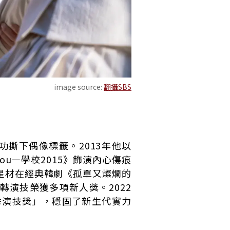
image source:
翻攝SBS
功撕下偶像標籤。2013年他以
 You—學校2015》飾演內心傷痕
星材在經典韓劇《孤單又燦爛的
演技榮獲多項新人獎。2022
秀演技獎」，穩固了新生代實力