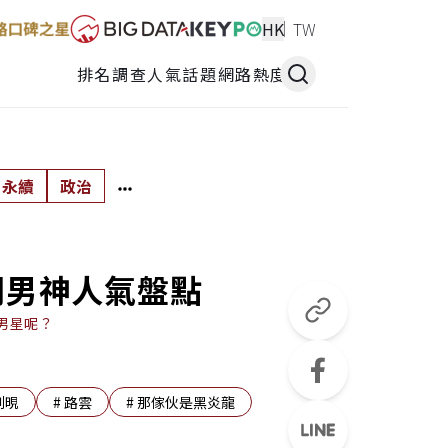
HK
TW
排名調查
人氣話題
網路熱度
永續
政治
韓劇男神人氣盤點
男星呢？
到晛
#
路雲
#
那傢伙是黑炎龍