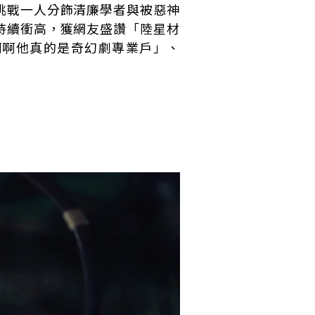
挑戰一人分飾清廉學者與被惡神
持續衝高，獲網友盛讚「陸星材
啊啊他真的是奇幻劇專業戶」、