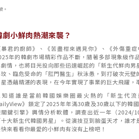
榮。
韓劇小鮮肉熱潮來襲？
《暴君的廚師》、《苦盡柑來遇見你》、《外傷重症中心
2025年的韓劇市場精彩作品不斷，隨著多部現象級作
彩劇情，也將目光投向那些迅速崛起的「新生代鮮肉男
彩玟、臨危受命的「肛門醫生」秋泳愚，到打破次元壁
男星憑藉精湛的表現，在今年實現了事業的巨大飛躍，
想知道誰是當前韓國娛樂圈最火熱的「新生代流
ailyView》鎖定了2025年年滿30歲及30歲以下的
關鍵引擎》輿情分析軟體，調查出近一年（2024/10/1
「十大新生代韓國男星」。從演技豆到臉蛋天才，誰才
趕快來看看你最愛的小鮮肉有沒有上榜吧！