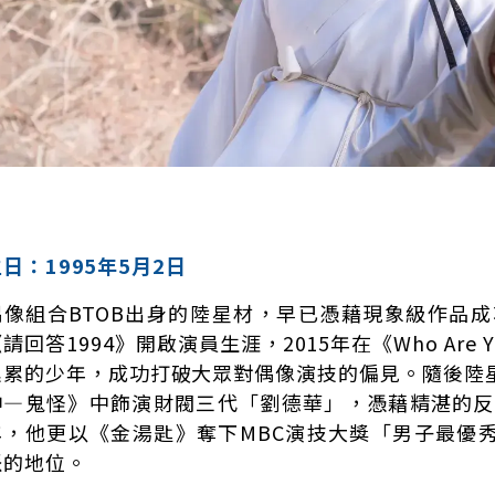
日：1995年5月2日
偶像組合BTOB出身的陸星材，早已憑藉現象級作品成
請回答1994》開啟演員生涯，2015年在《Who Are
累累的少年，成功打破大眾對偶像演技的偏見。隨後陸
神—鬼怪》中飾演財閥三代「劉德華」，憑藉精湛的反轉
年，他更以《金湯匙》奪下MBC演技大獎「男子最優
派的地位。