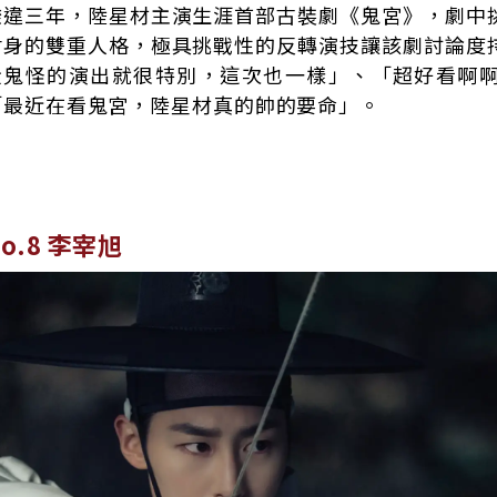
睽違三年，陸星材主演生涯首部古裝劇《鬼宮》，劇中
附身的雙重人格，極具挑戰性的反轉演技讓該劇討論度
從鬼怪的演出就很特別，這次也一樣」、「超好看啊
「最近在看鬼宮，陸星材真的帥的要命」。
o.8 李宰旭