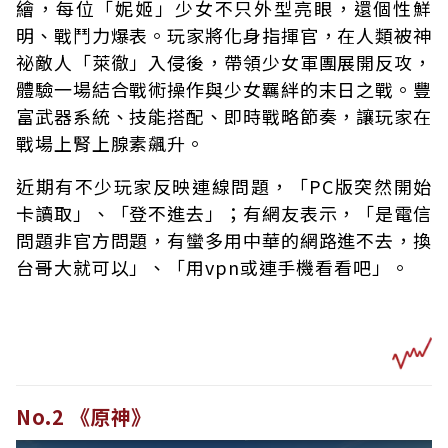
繪，每位「妮姬」少女不只外型亮眼，還個性鮮
明、戰鬥力爆表。玩家將化身指揮官，在人類被神
祕敵人「萊徹」入侵後，帶領少女軍團展開反攻，
體驗一場結合戰術操作與少女羈絆的末日之戰。豐
富武器系統、技能搭配、即時戰略節奏，讓玩家在
戰場上腎上腺素飆升。
近期有不少玩家反映連線問題，「PC版突然開始
卡讀取」、「登不進去」；有網友表示，「是電信
問題非官方問題，有蠻多用中華的網路進不去，換
台哥大就可以」、「用vpn或連手機看看吧」。
No.2 《原神》