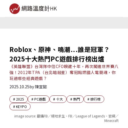
Roblox、原神、鳴潮...誰是冠軍？
2025十大熱門PC遊戲排行榜出爐
《英雄聯盟》台灣隊中信CFO睽違十年，再次闖進世界賽八
強！2012年TPA（台北暗殺星）奪冠點燃國人電競魂，你
玩過哪些經典遊戲？
2025.10.25
by
陳宣懿
#
2025
#
PC遊戲
#
十大
#
熱門
#
排行榜
#
KEYPO
image source:
翻攝FB／絕地求生、FB／League of Legends、官網／
Minecraft