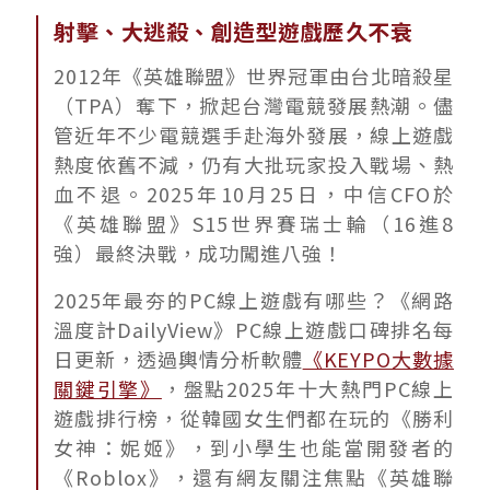
射擊、大逃殺、創造型遊戲歷久不衰
2012年《英雄聯盟》世界冠軍由台北暗殺星
（TPA）奪下，掀起台灣電競發展熱潮。儘
管近年不少電競選手赴海外發展，線上遊戲
熱度依舊不減，仍有大批玩家投入戰場、熱
血不退。2025年10月25日，中信CFO於
《英雄聯盟》S15世界賽瑞士輪（16進8
強）最終決戰，成功闖進八強！
2025年最夯的PC線上遊戲有哪些？《網路
溫度計DailyView》PC線上遊戲口碑排名每
日更新，透過輿情分析軟體
《KEYPO大數據
關鍵引擎》
，盤點2025年十大熱門PC線上
遊戲排行榜，從韓國女生們都在玩的《勝利
女神：妮姬》，到小學生也能當開發者的
《Roblox》，還有網友關注焦點《英雄聯