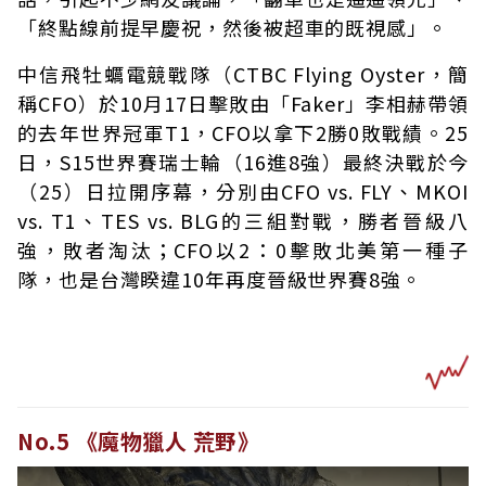
「終點線前提早慶祝，然後被超車的既視感」。
中信飛牡蠣電競戰隊（CTBC Flying Oyster，簡
稱CFO）於10月17日擊敗由「Faker」李相赫帶領
的去年世界冠軍T1，CFO以拿下2勝0敗戰績。25
日，S15世界賽瑞士輪（16進8強）最終決戰於今
（25）日拉開序幕，分別由CFO vs. FLY、MKOI
vs. T1、TES vs. BLG的三組對戰，勝者晉級八
強，敗者淘汰；CFO以2：0擊敗北美第一種子
隊，也是台灣睽違10年再度晉級世界賽8強。
No.5 《魔物獵人 荒野》