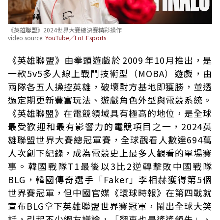
《英雄聯盟》2024世界大賽總決賽精彩操作
video source:
YouTube／LoL Esports
《英雄聯盟》由拳頭遊戲於 2009 年10月推出，是
一款5v5多人線上戰鬥技術型（MOBA）遊戲，由
兩隊各五人操控英雄，破壞對方基地即獲勝，並透
過定期更新豐富玩法、遊戲角色外型與電競系統。
《英雄聯盟》在電競領域具有極高的地位，是全球
最受歡迎和最有影響力的電競項目之一，2024英
雄聯盟世界大賽總冠軍賽，全球觀看人數達694萬
人次創下紀錄，成為電競史上最多人觀看的單場賽
事。韓國戰隊T1最後以3比2逆轉擊敗中國戰隊
BLG，韓國傳奇選手「Faker」李相赫獲得第5個
世界賽冠軍，但中國官媒《環球時報》在第四戰就
宣布BLG拿下英雄聯盟世界賽冠軍，鬧出全球大笑
話，引起不少網友議論，「翻車也是遙遙領先」、