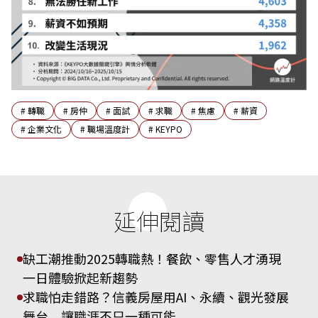
#
轉職
#
房仲
#
面試
#
求職
#
焦慮
#
薪資
#
企業文化
#
職場溫度計
#
KEYPO
延伸閱讀
缺工潮推動2025轉職熱！餐飲、零售人才湧現
一日體驗掀起新趨勢
求職怕走錯路？信義房屋用AI、永續、觀光發展
舞台 讓職涯不只一種可能