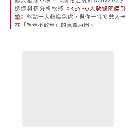
讓人猶豫不決。《網路溫度計DailyView》
透過輿情分析軟體《
KEYPO大數據關鍵引
擎
》盤點十大轉職焦慮，帶你一探多數人卡
在「想走不敢走」的真實原因。