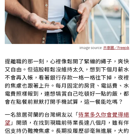
image source:
示意圖／Freepik
提離職的那一刻，心裡像鬆開了緊繃的繩子，爽快
又自由。但這股輕鬆沒維持太久，想到下個月薪水
不會再入帳，看著銀行存款一格一格往下掉，夜裡
的焦慮也跟著上升。每月固定的房貸、電話費、水
電費照樣報到，連想犒賞自己吃頓好一點的飯，都
會在點餐前默默打開手機試算，這一餐能吃嗎？
一名旅居荷蘭的台灣網友以「
待業多久你會覺得絕
望
」開頭，在找到現職前待業長達八個月，雖有伴
侶支持仍難掩焦慮。長期投履歷卻毫無進展，大約