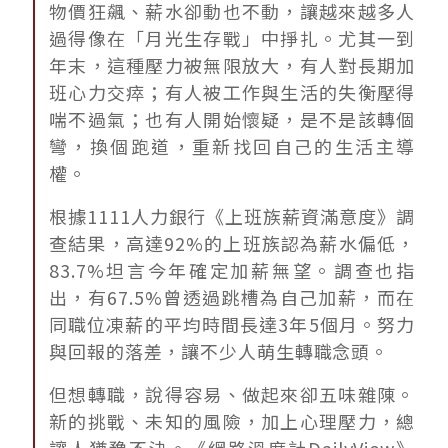
物價狂飆、薪水卻動也不動，讓越來越多人
過得像在「月光生存戰」中掙扎。尤其一到
年末，這種壓力被無限放大，有人對長期加
班心力交瘁；有人被工作與生活的失衡壓得
喘不過氣；也有人開始懷疑，是不是該轉個
彎，換個跑道，重新找回自己的生活主導
權。
根據1111人力銀行《上班族薪資滿意度》調
查結果，高達92%的上班族認為薪水偏低，
83.7%坦言今年確定加薪無望。調查也指
出，有67.5%曾透過跳槽為自己加薪，而在
同職位凍薪的平均時間長達3年5個月。努力
與回報的落差，讓不少人萌生轉職念頭。
但想轉職，說得容易、做起來卻五味雜陳。
新的挑戰、未知的風險，加上心理壓力，總