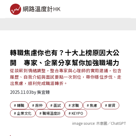
轉職焦慮你也有？十大上榜原因大公
開 專家、企業分享幫你加強職場力
從談薪到情緒調整，整合專家與心理師的實用建議，包含
履歷、自我介紹與面試要點一次到位，帶你穩住步伐、走
出焦慮，順利完成職涯轉折。
2025.11.03
by
吳宜臻
#
轉職
#
房仲
#
面試
#
求職
#
焦慮
#
薪資
#
企業文化
#
職場溫度計
#
KEYPO
image source:
示意圖／ChatGPT